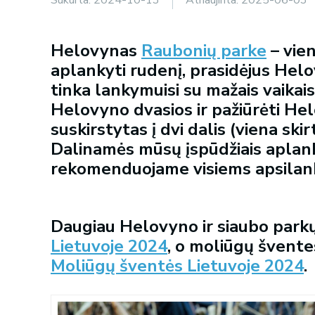
Helovynas
Raubonių parke
– vien
aplankyti rudenį, prasidėjus Hel
tinka lankymuisi su mažais vaikais.
Helovyno dvasios ir pažiūrėti He
suskirstytas į dvi dalis (viena ski
Dalinamės mūsų įspūdžiais aplank
rekomenduojame visiems apsilank
Daugiau Helovyno ir siaubo parkų
Lietuvoje 2024
, o moliūgų švente
Moliūgų šventės Lietuvoje 2024
.