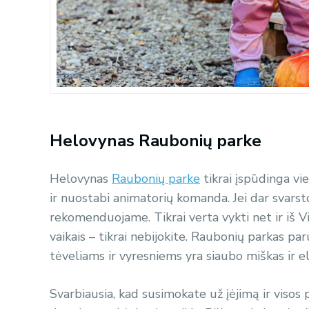
Helovynas Raubonių parke
Helovynas
Raubonių parke
tikrai įspūdinga vie
ir nuostabi animatorių komanda. Jei dar svarsto
rekomenduojame. Tikrai verta vykti net ir iš Vil
vaikais – tikrai nebijokite. Raubonių parkas pa
tėveliams ir vyresniems yra siaubo miškas ir 
Svarbiausia, kad susimokate už įėjimą ir visos 