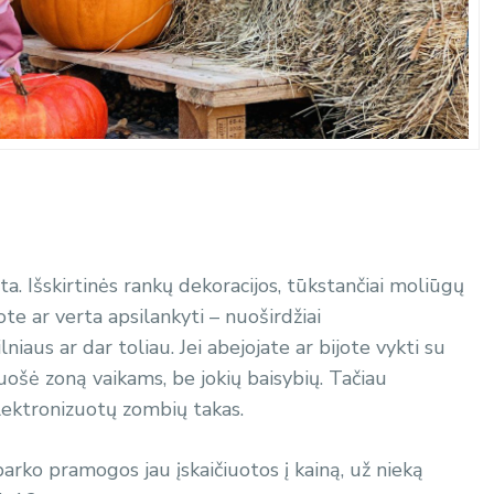
ta. Išskirtinės rankų dekoracijos, tūkstančiai moliūgų
te ar verta apsilankyti – nuoširdžiai
niaus ar dar toliau. Jei abejojate ar bijote vykti su
ruošė zoną vaikams, be jokių baisybių. Tačiau
elektronizuotų zombių takas.
parko pramogos jau įskaičiuotos į kainą, už nieką