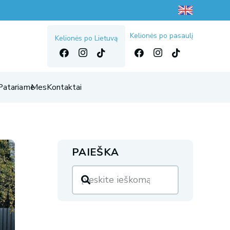
Kelionės po pasaulį
Kelionės po Lietuvą
Patariame
Mes
Kontaktai
PAIEŠKA