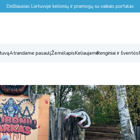
Didžiausias Lietuvoje kelionių ir pramogų su vaikais portalas
tuvą
Atrandame pasaulį
Žemėlapis
Keliaujame
Renginiai ir šventės