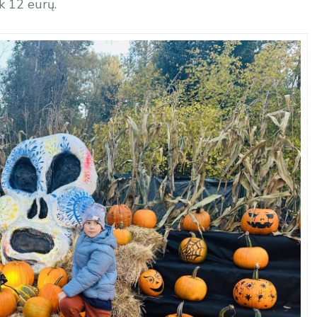
k 12 eurų.