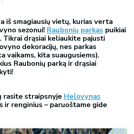
a iš smagiausių vietų, kurias verta
ovyno sezonui!
Raubonių parkas
puikiai
 Tikrai drąsiai keliaukite pajusti
lovyno dekoracijų, nes parkas
rta vaikams, kita suaugusiems).
ius Raubonių parką ir drąsiai
yti!
 rasite straipsnyje
Helovynas
s ir renginius – paruoštame gide