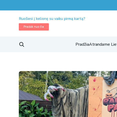
Ruošiesi į kelionę su vaiku pirmą kartą?
Pradėk nuo čia
Pradžia
Atrandame Lie