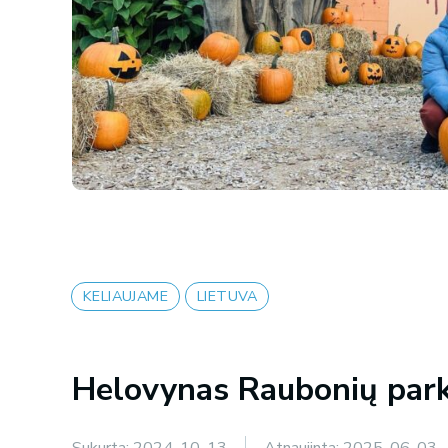
KELIAUJAME
LIETUVA
Helovynas Raubonių par
Sukurta:
2024-10-13
Atnaujinta:
2025-06-03