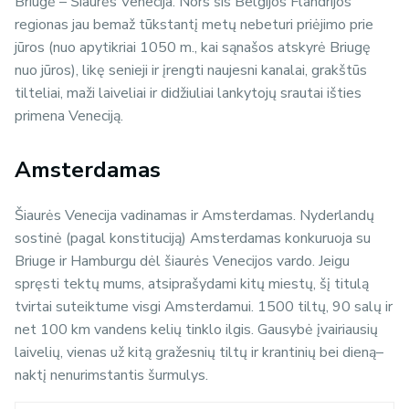
Briugė – Šiaurės Venecija. Nors šis Belgijos Flandrijos
regionas jau bemaž tūkstantį metų nebeturi priėjimo prie
jūros (nuo apytikriai 1050 m., kai sąnašos atskyrė Briugę
nuo jūros), likę senieji ir įrengti naujesni kanalai, grakštūs
tilteliai, maži laiveliai ir didžiuliai lankytojų srautai išties
primena Veneciją.
Amsterdamas
Šiaurės Venecija vadinamas ir Amsterdamas. Nyderlandų
sostinė (pagal konstituciją) Amsterdamas konkuruoja su
Briuge ir Hamburgu dėl šiaurės Venecijos vardo. Jeigu
spręsti tektų mums, atsiprašydami kitų miestų, šį titulą
tvirtai suteiktume visgi Amsterdamui. 1500 tiltų, 90 salų ir
net 100 km vandens kelių tinklo ilgis. Gausybė įvairiausių
laivelių, vienas už kitą gražesnių tiltų ir krantinių bei dieną–
naktį nenurimstantis šurmulys.