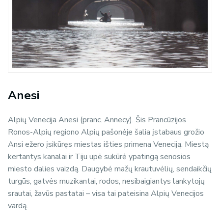
Anesi
Alpių Venecija Anesi (pranc. Annecy). Šis Prancūzijos
Ronos-Alpių regiono Alpių pašonėje šalia įstabaus grožio
Ansi ežero įsikūręs miestas išties primena Veneciją. Miestą
kertantys kanalai ir Tiju upė sukūrė ypatingą senosios
miesto dalies vaizdą. Daugybė mažų krautuvėlių, sendaikčių
turgūs, gatvės muzikantai, rodos, nesibaigiantys lankytojų
srautai, žavūs pastatai – visa tai pateisina Alpių Venecijos
vardą.