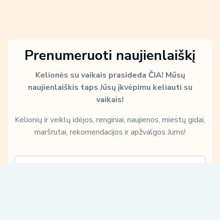
Prenumeruoti naujienlaiškį
Kelionės su vaikais prasideda ČIA!
Mūsų
naujienlaiškis taps Jūsų įkvėpimu keliauti su
vaikais!
Kelionių ir veiklų idėjos, renginiai, naujienos, miestų gidai,
maršrutai, rekomendacijos ir apžvalgos Jums!
E
m
a
i
S
Sužinokite, kaip ir kam Jūsų duomenis naudosime, perskaitę mūsų
l
u
Privatumo politiką:
*
ž
Patvirtinu, kad su
Privatumo politika
susipažinau ir su jomis
i