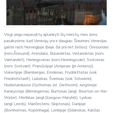
Visgi, jeigu nepavyktų aplankyti šių miestų, mes Jums
pasakysime, kad Venecijų yra ir daugiau: Šiaurines Venecijas
galite rasti Norvegijoje (beje, čia yra net šešios): Olesiundas
(norv.Ålesund), Arendalis, Bulandetas, Verlandetas (norv.
Værlandet), Heningsveras (norv.Henningsvær), Svolveras
(norv. Svolvær); Prancūzijoje (Amjenas (pr.Amiens)),
Vokietijoje (Bambergas, Emdenas, Frydrikštatas (vok.
Friedrichstadt), Liubekas, Šverinas (vok. Schwerin);
Nyderlanduose (Gythornas (ol. Giethoorn), Jungtinėje
Karalystėje (Birmingemas, Burtonas (angl. Bourton-on-the-
Water), Merihilas (angl.Glasgow-Maryhill), Lydsas
(angl.Leeds), Mančesteris, Skiptonas), Danijoje
(Bornholmas, Kopenhaga), Lenkijoje (Gdanskas, Kališas