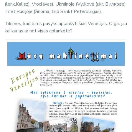
(lenk.Kalisz), Vroclavas), Ukrainoje (Vylkovė (ukr. Вилкове)
ir net Rusijoje (žinoma, taip Sankt Peterburgas).
Tikimės, kad Jums pavyks aplankyti šias Venecijas. O gal jau
kai kurias ar net visas aplankėte?