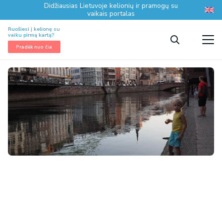
Didžiausias Lietuvoje kelionių ir pramogų su
vaikais portalas
Ruošiesi į kelionę su
vaiku pirmą kartą?
Pradėk nuo čia