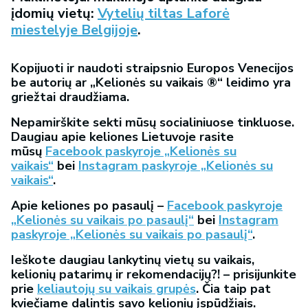
įdomių vietų:
Vytelių tiltas Laforė
miestelyje Belgijoje
.
Kopijuoti ir naudoti straipsnio Europos Venecijos
be autorių ar „Kelionės su vaikais ®“ leidimo yra
griežtai draudžiama.
Nepamirškite sekti mūsų socialiniuose tinkluose.
Daugiau apie keliones Lietuvoje rasite
mūsų
Facebook paskyroje „Kelionės su
vaikais“
bei
Instagram paskyroje „Kelionės su
vaikais“
.
Apie keliones po pasaulį –
Facebook paskyroje
„Kelionės su vaikais po pasaulį“
bei
Instagram
paskyroje „Kelionės su vaikais po pasaulį“
.
Ieškote daugiau lankytinų vietų su vaikais,
kelionių patarimų ir rekomendacijų?! – prisijunkite
prie
keliautojų su vaikais grupės
. Čia taip pat
kviečiame dalintis savo kelionių įspūdžiais.