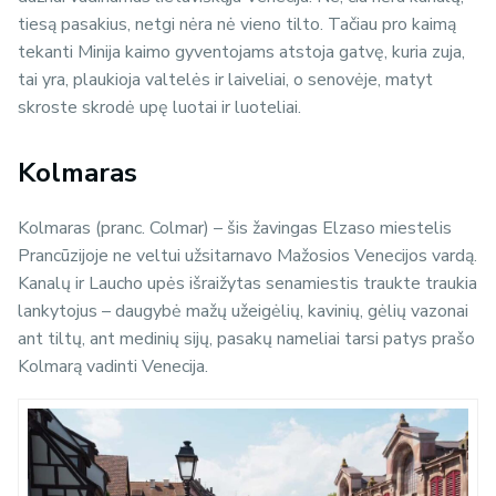
tiesą pasakius, netgi nėra nė vieno tilto. Tačiau pro kaimą
tekanti Minija kaimo gyventojams atstoja gatvę, kuria zuja,
tai yra, plaukioja valtelės ir laiveliai, o senovėje, matyt
skroste skrodė upę luotai ir luoteliai.
Kolmaras
Kolmaras (pranc. Colmar) – šis žavingas Elzaso miestelis
Prancūzijoje ne veltui užsitarnavo Mažosios Venecijos vardą.
Kanalų ir Laucho upės išraižytas senamiestis traukte traukia
lankytojus – daugybė mažų užeigėlių, kavinių, gėlių vazonai
ant tiltų, ant medinių sijų, pasakų nameliai tarsi patys prašo
Kolmarą vadinti Venecija.