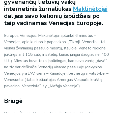
gyvenančių lietuvių vaikų
internetinis žurnaliukas
Maklinėtojai
dalijasi savo kelionių įspūdžiais po
taip vadinamas Venecijas Europoje.
Europos Venecijos. Maklinėtojai aplankė 6 miestus –
Venecijas, apie kuriuos ir papasakos. „Tikroji“ Venecija – tai
vienas žymiausių pasaulio miestų, Italijoje, Veneto regione,
įsikūręs ant 118 salų ir salelių, kurias jungia daugiau nei 400
tiltų. Miestas buvo toks įspūdingas, kad savo vardą „davė“
ne tik dar dešimčiai Venecijų visame pasaulyje (devynios
Venecijos yra JAV, viena – Kanadoje), bet netgi ir valstybei –
Venesuelai (italas keliautojas Amergas Vespučis kraštą
pavadino „Veneziola”, t.y. „Mažąja Venecija”).
Briugė