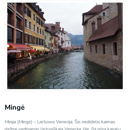
Mingė
Minija (Mingė) – Lietuvos Venecija. Šis nedidelis kaimas
dažnai vadinamas lietuviškąja Venecija. Ne, čia nėra kanalų,