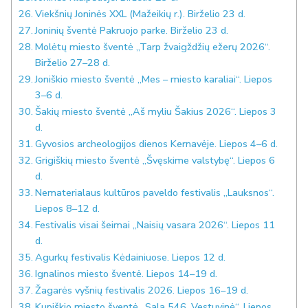
Viekšnių Joninės XXL (Mažeikių r.). Birželio 23 d.
Joninių šventė Pakruojo parke. Birželio 23 d.
Molėtų miesto šventė „Tarp žvaigždžių ežerų 2026“.
Birželio 27–28 d.
Joniškio miesto šventė „Mes – miesto karaliai“. Liepos
3–6 d.
Šakių miesto šventė „Aš myliu Šakius 2026“. Liepos 3
d.
Gyvosios archeologijos dienos Kernavėje. Liepos 4–6 d.
Grigiškių miesto šventė „Švęskime valstybę“. Liepos 6
d.
Nematerialaus kultūros paveldo festivalis „Lauksnos“.
Liepos 8–12 d.
Festivalis visai šeimai „Naisių vasara 2026“. Liepos 11
d.
Agurkų festivalis Kėdainiuose. Liepos 12 d.
Ignalinos miesto šventė. Liepos 14–19 d.
Žagarės vyšnių festivalis 2026. Liepos 16–19 d.
Kupiškio miesto šventė „Sala 546. Vestuvinė“. Liepos