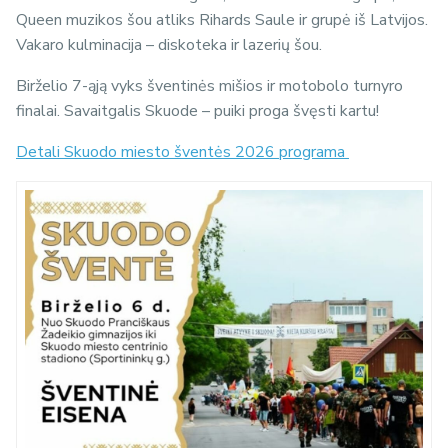
Queen muzikos šou atliks Rihards Saule ir grupė iš Latvijos.
Vakaro kulminacija – diskoteka ir lazerių šou.
Birželio 7-ąją vyks šventinės mišios ir motobolo turnyro
finalai. Savaitgalis Skuode – puiki proga švęsti kartu!
Detali Skuodo miesto šventės 2026 programa