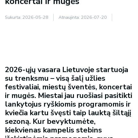
koncertai ir mugės
Sukurta:
2026-05-28
Atnaujinta:
2026-07-20
2026-ųjų vasara Lietuvoje startuoja
su trenksmu – visą šalį užlies
festivaliai, miestų šventės, koncertai
ir mugės. Miestai jau ruošiasi pasitikti
lankytojus ryškiomis programomis ir
kviečia kartu švęsti taip lauktą šiltąjį
sezoną. Kur bevyktumėte,
kiekvienas kampelis stebins