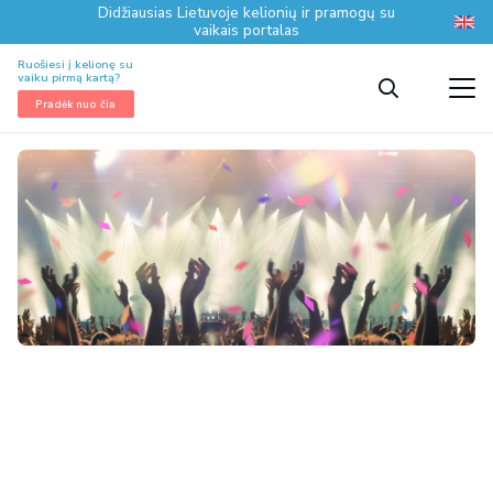
Didžiausias Lietuvoje kelionių ir pramogų su
vaikais portalas
Ruošiesi į kelionę su
vaiku pirmą kartą?
Pradėk nuo čia