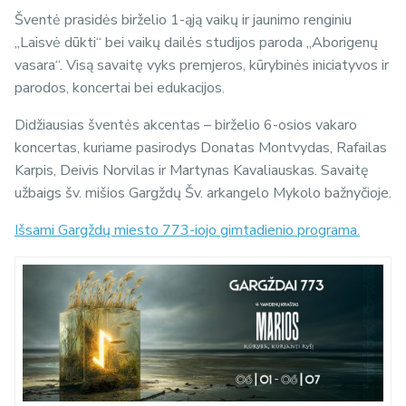
Šventė prasidės birželio 1-ąją vaikų ir jaunimo renginiu
„Laisvė dūkti“ bei vaikų dailės studijos paroda „Aborigenų
vasara“. Visą savaitę vyks premjeros, kūrybinės iniciatyvos ir
parodos, koncertai bei edukacijos.
Didžiausias šventės akcentas – birželio 6-osios vakaro
koncertas, kuriame pasirodys Donatas Montvydas, Rafailas
Karpis, Deivis Norvilas ir Martynas Kavaliauskas. Savaitę
užbaigs šv. mišios Gargždų Šv. arkangelo Mykolo bažnyčioje.
Išsami Gargždų miesto 773-iojo gimtadienio programa.