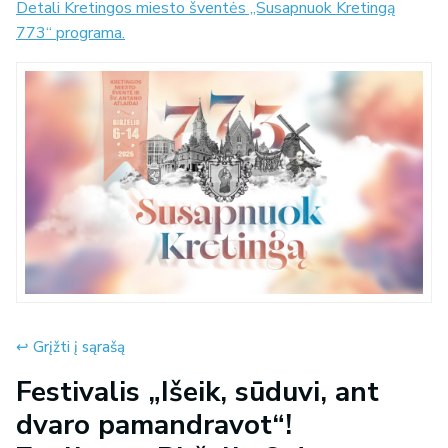
Detali Kretingos miesto šventės „Susapnuok Kretingą
773“ programa.
↩︎ Grįžti į sąrašą
Festivalis „Išeik, sūduvi, ant
dvaro pamandravot“!