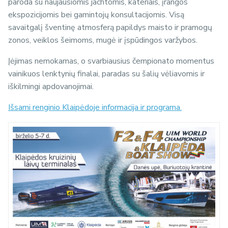
paroda su naujausiomis jachtomis, kateriais, įrangos
ekspozicijomis bei gamintojų konsultacijomis. Visą
savaitgalį šventinę atmosferą papildys maisto ir pramogų
zonos, veiklos šeimoms, mugė ir įspūdingos varžybos.
Įėjimas nemokamas, o svarbiausius čempionato momentus
vainikuos lenktynių finalai, paradas su šalių vėliavomis ir
iškilmingi apdovanojimai.
Išsami renginio Klaipėdoje informacija ir programa.