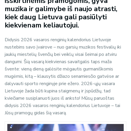
išskirtinėmis pramogomis, gyva
muzika ir galimybe iš naujo atrasti,
kiek daug Lietuva gali pasiūlyti
kiekvienam keliautojui.
Didysis 2026 vasaros renginių kalendorius Lietuvoje
nustebins savo įvairove – nuo garsių muzikos festivalių iki
jaukių miestelių švenčių bei veiklų visai šeimai po atviru
dangumi. Šią vasarą kiekvienas savaitgalis taps maža
švente: vieną dieną galėsite mėgautis gurmaniškomis
mugėmis, kitą – klausytis džiazo senamiesčio gatvėse ar
dalyvauti sporto renginyje prie ežero. 2026-ųjų vasara
Lietuvoje žada būti kupina staigmenų ir įspūdžių, tad
kviečiame susiplanuoti juos iš anksto! Mūsų paruoštas
didysis 2026 vasaros renginių kalendorius Lietuvoje – tai
Jūsų pramogų gidas šią vasarą.