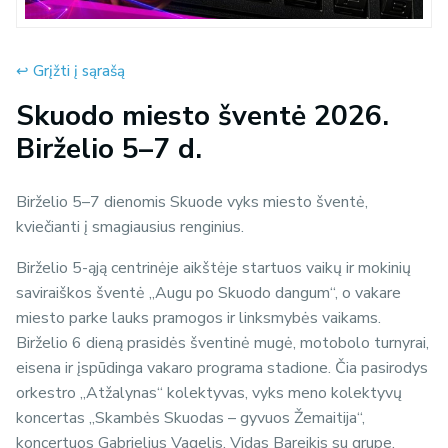
↩︎ Grįžti į sąrašą
Skuodo miesto šventė 2026.
Birželio 5–7 d.
Birželio 5–7 dienomis Skuode vyks miesto šventė,
kviečianti į smagiausius renginius.
Birželio 5-ąją centrinėje aikštėje startuos vaikų ir mokinių
saviraiškos šventė „Augu po Skuodo dangum“, o vakare
miesto parke lauks pramogos ir linksmybės vaikams.
Birželio 6 dieną prasidės šventinė mugė, motobolo turnyrai,
eisena ir įspūdinga vakaro programa stadione. Čia pasirodys
orkestro „Atžalynas“ kolektyvas, vyks meno kolektyvų
koncertas „Skambės Skuodas – gyvuos Žemaitija“,
koncertuos Gabrielius Vagelis, Vidas Bareikis su grupe,