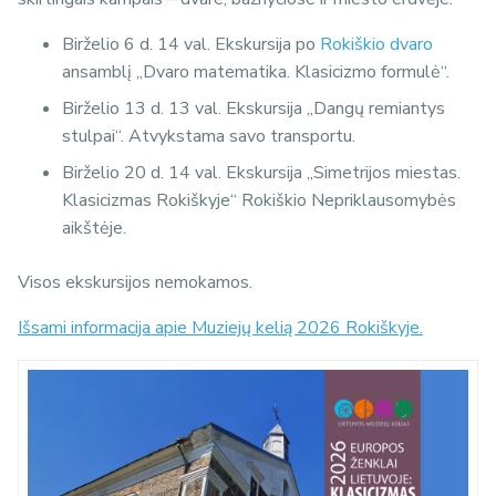
Birželio 6 d. 14 val. Ekskursija po
Rokiškio dvaro
ansamblį „Dvaro matematika. Klasicizmo formulė“.
Birželio 13 d. 13 val. Ekskursija „Dangų remiantys
stulpai“. Atvykstama savo transportu.
Birželio 20 d. 14 val. Ekskursija „Simetrijos miestas.
Klasicizmas Rokiškyje“ Rokiškio Nepriklausomybės
aikštėje.
Visos ekskursijos nemokamos.
Išsami informacija apie Muziejų kelią 2026 Rokiškyje.