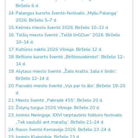
Birželio 6 d.
Palangos kurorto šventė-festivalis „Myliu Palangą“
2026. Birželio 5–7 d.
Kelmės miesto šventė 2026. Birželio 10–13 d.
Telšių miesto šventė „Telšē linGOun“ 2026. Birželio
10–14 d.
Kultūros naktis 2026 Vilniuje. Birželio 12 d.
Birštono kurorto šventė „Birštonuokimės!“. Birželio 12–
14 d.
Alytaus miesto šventė „Žalio krašto, žalia ir širdis“.
Birželio 12–14 d.
Pasvalio miesto šventė „Vys par to ãlo“. Birželio 19–20
d.
Miesto šventė „Pabradė 455“. Birželio 20 d.
Žolynų turgus 2026 Vilniuje. Birželio 20 d.
Joninės Neringoje. XXVI tarptautinis folkloro festivalis
„Tek saulužė ant maračių“. Birželio 21–24 d.
Rasos šventė Kernavėje 2026. Birželio 23-24 d.
Joninės Klaipėdoje. Birželio 23 d.