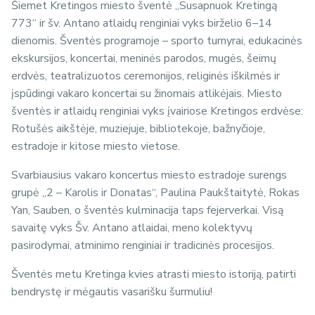
Šiemet Kretingos miesto šventė „Susapnuok Kretingą
773“ ir šv. Antano atlaidų renginiai vyks birželio 6–14
dienomis. Šventės programoje – sporto turnyrai, edukacinės
ekskursijos, koncertai, meninės parodos, mugės, šeimų
erdvės, teatralizuotos ceremonijos, religinės iškilmės ir
įspūdingi vakaro koncertai su žinomais atlikėjais. Miesto
šventės ir atlaidų renginiai vyks įvairiose Kretingos erdvėse:
Rotušės aikštėje, muziejuje, bibliotekoje, bažnyčioje,
estradoje ir kitose miesto vietose.
Svarbiausius vakaro koncertus miesto estradoje surengs
grupė „2 – Karolis ir Donatas“, Paulina Paukštaitytė, Rokas
Yan, Sauben, o šventės kulminacija taps fejerverkai. Visą
savaitę vyks Šv. Antano atlaidai, meno kolektyvų
pasirodymai, atminimo renginiai ir tradicinės procesijos.
Šventės metu Kretinga kvies atrasti miesto istoriją, patirti
bendrystę ir mėgautis vasarišku šurmuliu!