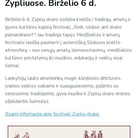
Zypliuose.
Birželio 6 d.
Birželio 6 d. Zyplių dvaro sodyba kviečia į tradicijų, amatų ir
gyvos kultūros kupiną festivalį „Išeik, sūduvi, ant dvaro
pamandravot“! Jau tradicija tapęs Medžioklės ir amatų
festivalis leidžia pasinerti į autentišką Sūduvos krašto
atmosferą – nuo senųjų amatų demonstravimų, medžioklės
kultūros pristatymų iki muzikos, edukacijų ir veiklų visai
šeimai.
Lankytojų lauks amatininkų mugė, kūrybinės dirbtuvės,
įvairios veiklos vaikams ir suaugusiesiems, pažintis su
senosiomis tradicijomis, gyva muzika ir Zyplių dvaro erdves
užpildantis šurmulys.
Išsami informacija apie festivalį Zyplių dvare.