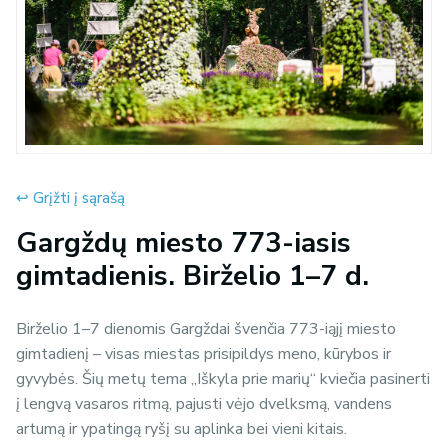
↩︎ Grįžti į sąrašą
Gargždų miesto 773-iasis
gimtadienis. Birželio 1–7 d.
Birželio 1–7 dienomis Gargždai švenčia 773-iąjį miesto
gimtadienį – visas miestas prisipildys meno, kūrybos ir
gyvybės. Šių metų tema „Iškyla prie marių“ kviečia pasinerti
į lengvą vasaros ritmą, pajusti vėjo dvelksmą, vandens
artumą ir ypatingą ryšį su aplinka bei vieni kitais.