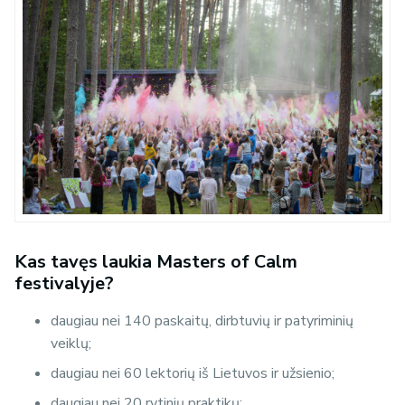
Kas tavęs laukia Masters of Calm
festivalyje?
daugiau nei 140 paskaitų, dirbtuvių ir patyriminių
veiklų;
daugiau nei 60 lektorių iš Lietuvos ir užsienio;
daugiau nei 20 rytinių praktikų;