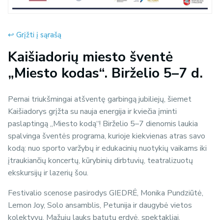
↩︎ Grįžti į sąrašą
Kaišiadorių miesto šventė
„Miesto kodas“. Birželio 5–7 d.
Pernai triukšmingai atšventę garbingą jubiliejų, šiemet
Kaišiadorys grįžta su nauja energija ir kviečia įminti
paslaptingą „Miesto kodą“! Birželio 5–7 dienomis laukia
spalvinga šventės programa, kurioje kiekvienas atras savo
kodą: nuo sporto varžybų ir edukacinių nuotykių vaikams iki
įtraukiančių koncertų, kūrybinių dirbtuvių, teatralizuotų
ekskursijų ir lazerių šou.
Festivalio scenose pasirodys GIEDRĖ, Monika Pundziūtė,
Lemon Joy, Solo ansamblis, Petunija ir daugybė vietos
kolektyvų. Mažųjų lauks batutų erdvė, spektakliai,