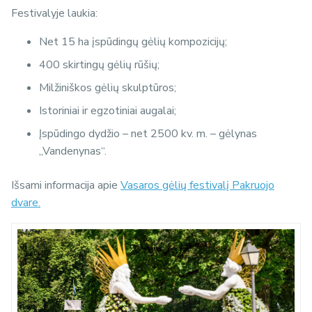
Festivalyje laukia:
Net 15 ha įspūdingų gėlių kompozicijų;
400 skirtingų gėlių rūšių;
Milžiniškos gėlių skulptūros;
Istoriniai ir egzotiniai augalai;
Įspūdingo dydžio – net 2500 kv. m. – gėlynas
„Vandenynas“.
Išsami informacija apie
Vasaros gėlių festivalį Pakruojo
dvare.