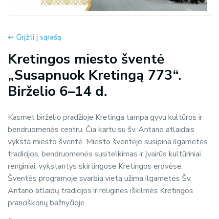
↩︎ Grįžti į sąrašą
Kretingos miesto šventė
„Susapnuok Kretingą 773“.
Birželio 6–14 d.
Kasmet birželio pradžioje Kretinga tampa gyvu kultūros ir
bendruomenės centru. Čia kartu su šv. Antano atlaidais
vyksta miesto šventė. Miesto šventėje susipina ilgametės
tradicijos, bendruomenės susitelkimas ir įvairūs kultūriniai
renginiai, vykstantys skirtingose Kretingos erdvėse.
Šventės programoje svarbią vietą užima ilgametės Šv.
Antano atlaidų tradicijos ir religinės iškilmės Kretingos
pranciškonų bažnyčioje.