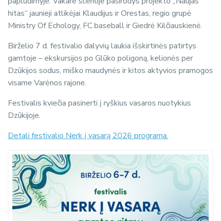
paplūdimyje. Vakare scenoje pasirodys projekto „Naujas
hitas“ jaunieji atlikėjai Klaudijus ir Orestas, regio grupė
Ministry Of Echology, FC baseball ir Giedrė Kilčiauskienė.
Birželio 7 d. festivalio dalyvių laukia išskirtinės patirtys
gamtoje – ekskursijos po Glūko poligoną, kelionės per
Dzūkijos sodus, miško maudynės ir kitos aktyvios pramogos
visame Varėnos rajone.
Festivalis kviečia pasinerti į ryškius vasaros nuotykius
Dzūkijoje.
Detali festivalio Nerk į vasarą 2026 programa.