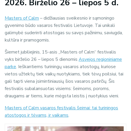
2026. Birželio 26
– liepos 5
d.
Masters of Calm
– didžiausias sveikesnio ir sąmoningo
gyvenimo būdo vasaros festivalis Lietuvoje. Tai unikali
galimybė suderinti atostogas su savęs pažinimu, saviugda,
kultūra ir pramogomis.
Šiemet jubiliejinis, 15-asis „Masters of Calm“ festivalis
vyks birželio 26 – liepos 5 dienomis
Asvejos regioniniame
parke
. Ieškantiems turiningų vasaros atostogų, kuriose
vietos užtektų tiek vaikų nuotykiams, tiek tėvų poilsiui, tai
gali tapti viena įsimintiniausių šios vasaros patirčių.
Šis
festivalis subalansuotas visiems: šeimoms, poroms,
draugams ar tiems, kurie mėgsta leistis į nuotykius vieni.
Masters of Calm vasaros festivalis šeimai: tai turiningos
atostogos ir tėvams, ir vaikams
.