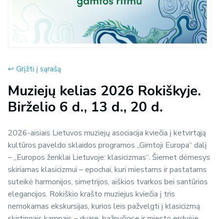
↩︎ Grįžti į sąrašą
Muziejų kelias 2026 Rokiškyje.
Birželio 6 d., 13 d., 20 d.
2026-aisiais Lietuvos muziejų asociacija kviečia į ketvirtąją
kultūros paveldo sklaidos programos „Gimtoji Europa“ dalį
– „Europos ženklai Lietuvoje: klasicizmas“. Šiemet dėmesys
skiriamas klasicizmui – epochai, kuri miestams ir pastatams
suteikė harmonijos, simetrijos, aiškios tvarkos bei santūrios
elegancijos. Rokiškio krašto muziejus kviečia į tris
nemokamas ekskursijas, kurios leis pažvelgti į klasicizmą
skirtingais kampais – dvare, bažnyčiose ir miesto erdvėje.