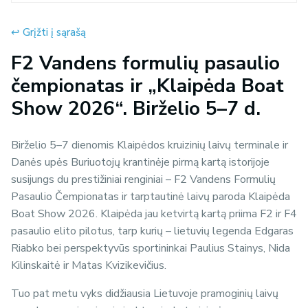
↩︎ Grįžti į sąrašą
F2 Vandens formulių pasaulio
čempionatas ir „Klaipėda Boat
Show 2026“. Birželio 5–7 d.
Birželio 5–7 dienomis Klaipėdos kruizinių laivų terminale ir
Danės upės Buriuotojų krantinėje pirmą kartą istorijoje
susijungs du prestižiniai renginiai – F2 Vandens Formulių
Pasaulio Čempionatas ir tarptautinė laivų paroda Klaipėda
Boat Show 2026. Klaipėda jau ketvirtą kartą priima F2 ir F4
pasaulio elito pilotus, tarp kurių – lietuvių legenda Edgaras
Riabko bei perspektyvūs sportininkai Paulius Stainys, Nida
Kilinskaitė ir Matas Kvizikevičius.
Tuo pat metu vyks didžiausia Lietuvoje pramoginių laivų