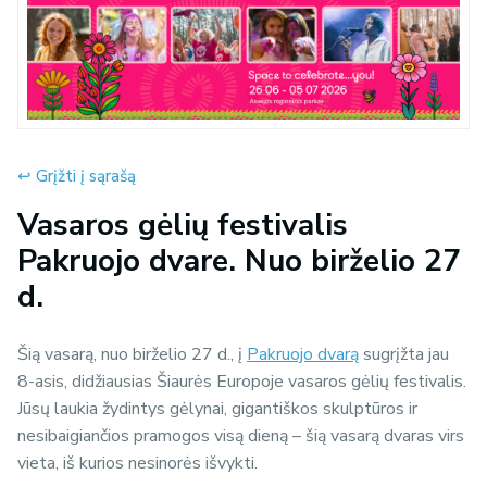
↩︎ Grįžti į sąrašą
Vasaros gėlių festivalis
Pakruojo dvare. Nuo birželio 27
d.
Šią vasarą, nuo birželio 27 d., į
Pakruojo dvarą
sugrįžta jau
8-asis, didžiausias Šiaurės Europoje vasaros gėlių festivalis.
Jūsų laukia žydintys gėlynai, gigantiškos skulptūros ir
nesibaigiančios pramogos visą dieną – šią vasarą dvaras virs
vieta, iš kurios nesinorės išvykti.