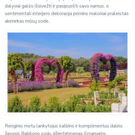
dalyviai galės išsivežti ir pasipuošti savo namus, o
sentimentali interjero dekoracija primins maloniai praleistas
akimirkas mūsų sode.
Renginio metu lankytojus kalbins ir komplimentus dalins
žavusis Babilono sodų džentelmenas Emanuelis.