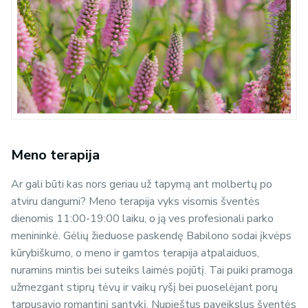
Meno terapija
Ar gali būti kas nors geriau už tapymą ant molbertų po
atviru dangumi? Meno terapija vyks visomis šventės
dienomis 11:00-19:00 laiku, o ją ves profesionali parko
menininkė. Gėlių žieduose paskendę Babilono sodai įkvėps
kūrybiškumo, o meno ir gamtos terapija atpalaiduos,
nuramins mintis bei suteiks laimės pojūtį. Tai puiki pramoga
užmezgant stiprų tėvų ir vaikų ryšį bei puoselėjant porų
tarpusavio romantinį santykį. Nupieštus paveikslus šventės