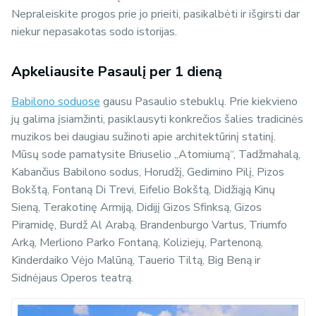
Nepraleiskite progos prie jo prieiti, pasikalbėti ir išgirsti dar
niekur nepasakotas sodo istorijas.
Apkeliausite Pasaulį per 1 dieną
Babilono soduose
gausu Pasaulio stebuklų. Prie kiekvieno
jų galima įsiamžinti, pasiklausyti konkrečios šalies tradicinės
muzikos bei daugiau sužinoti apie architektūrinį statinį.
Mūsų sode pamatysite Briuselio „Atomiumą“, Tadžmahalą,
Kabančius Babilono sodus, Horudžį, Gedimino Pilį, Pizos
Bokštą, Fontaną Di Trevi, Eifelio Bokštą, Didžiąją Kinų
Sieną, Terakotinę Armiją, Didijį Gizos Sfinksą, Gizos
Piramidę, Burdž Al Arabą, Brandenburgo Vartus, Triumfo
Arką, Merliono Parko Fontaną, Koliziejų, Partenoną,
Kinderdaiko Vėjo Malūną, Tauerio Tiltą, Big Beną ir
Sidnėjaus Operos teatrą.