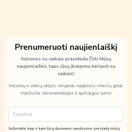
Prenumeruoti naujienlaiškį
Kelionės su vaikais prasideda ČIA!
Mūsų
naujienlaiškis taps Jūsų įkvėpimu keliauti su
vaikais!
Kelionių ir veiklų idėjos, renginiai, naujienos, miestų gidai,
maršrutai, rekomendacijos ir apžvalgos Jums!
E
k
m
a
a
i
i
p
Sužinokite, kaip ir kam Jūsų duomenis naudosime, perskaitę mūsų