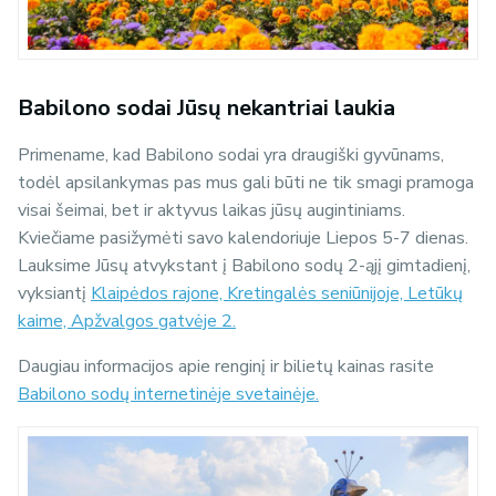
Babilono sodai Jūsų nekantriai laukia
Primename, kad Babilono sodai yra draugiški gyvūnams,
todėl apsilankymas pas mus gali būti ne tik smagi pramoga
visai šeimai, bet ir aktyvus laikas jūsų augintiniams.
Kviečiame pasižymėti savo kalendoriuje Liepos 5-7 dienas.
Lauksime Jūsų atvykstant į Babilono sodų 2-ąjį gimtadienį,
vyksiantį
Klaipėdos rajone, Kretingalės seniūnijoje, Letūkų
kaime, Apžvalgos gatvėje 2.
Daugiau informacijos apie renginį ir bilietų kainas rasite
Babilono sodų internetinėje svetainėje.