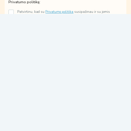
l
m
Privatumo politiką:
*
ū
s
Patvirtinu, kad su
Privatumo politika
susipažinau ir su jomis
ų
sutinku.
J
Sutinku gauti tiesioginės rinkodaros paslaugų pasiūlymus,
ū
susijusius su mano užklausa.
s
ų
Prenumeruoti