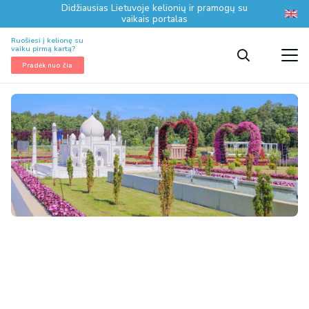
Didžiausias Lietuvoje kelionių ir pramogų su
vaikais portalas
Ruošiesi į kelionę su
vaiku pirmą kartą?
Pradėk nuo čia