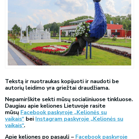
Tekstą ir nuotraukas kopijuoti ir naudoti be
autorių leidimo yra griežtai draudžiama.
Nepamirškite sekti mūsų socialiniuose tinkluose.
Daugiau apie keliones Lietuvoje rasite
mūsų
Facebook paskyroje „Kelionės su
vaikais“
bei
Instagram paskyroje „Kelionės su
vaikais“
.
Apie keliones po pasaulį –
Facebook paskyroje