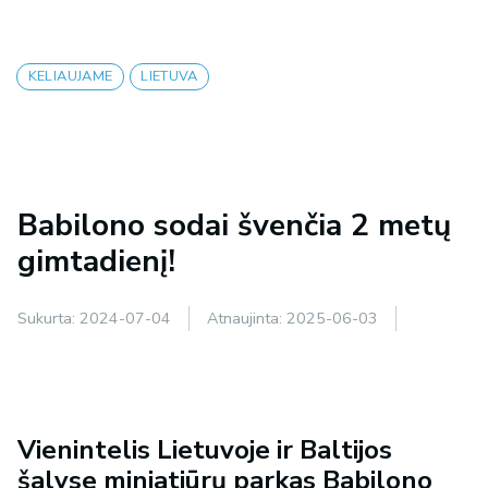
KELIAUJAME
LIETUVA
Babilono sodai švenčia 2 metų
gimtadienį!
Sukurta:
2024-07-04
Atnaujinta:
2025-06-03
Vienintelis Lietuvoje ir Baltijos
šalyse miniatiūrų parkas Babilono