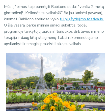
Mūsų šeimos taip pamėgti Babilono sodai švenčia 2 metų
gimtadienį! „Kelionės su vaikais®” čia jau lankėsi pavasarį,
kuomet Babilono soduose vyko
tulpių žydėjimo festivalis.
O šią vasarą, parke minima smagi sukaktis, todėl
programoje lankytojų laukia ir floristikos dirbtuvės ir meno
terapija ir daug kitų staigmenų. Labai rekomenduojame
apsilankyti ir smagiai praleisti laiką su vaikais.