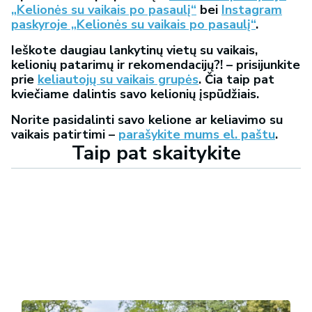
„Kelionės su vaikais po pasaulį“
bei
Instagram
paskyroje „Kelionės su vaikais po pasaulį“
.
Ieškote daugiau lankytinų vietų su vaikais,
kelionių patarimų ir rekomendacijų?! – prisijunkite
prie
keliautojų su vaikais grupės
. Čia taip pat
kviečiame dalintis savo kelionių įspūdžiais.
Norite pasidalinti savo kelione ar keliavimo su
vaikais patirtimi –
parašykite mums el. paštu
.
Taip pat skaitykite