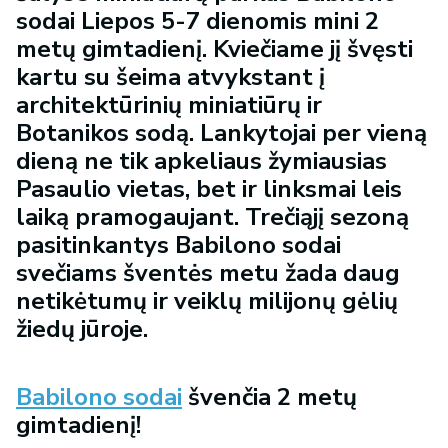
sodai Liepos 5-7 dienomis mini 2
metų gimtadienį. Kviečiame jį švęsti
kartu su šeima atvykstant į
architektūrinių miniatiūrų ir
Botanikos sodą. Lankytojai per vieną
dieną ne tik apkeliaus žymiausias
Pasaulio vietas, bet ir linksmai leis
laiką pramogaujant. Trečiąjį sezoną
pasitinkantys Babilono sodai
svečiams šventės metu žada daug
netikėtumų ir veiklų milijonų gėlių
žiedų jūroje.
Babilono sodai
švenčia 2 metų
gimtadienį!