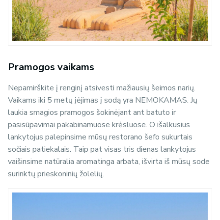
Pramogos vaikams
Nepamirškite į renginį atsivesti mažiausių šeimos narių.
Vaikams iki 5 metų įėjimas į sodą yra NEMOKAMAS. Jų
laukia smagios pramogos šokinėjant ant batuto ir
pasisūpavimai pakabinamuose krėsluose. O išalkusius
lankytojus palepinsime mūsų restorano šefo sukurtais
sočiais patiekalais. Taip pat visas tris dienas lankytojus
vaišinsime natūralia aromatinga arbata, išvirta iš mūsų sode
surinktų prieskoninių žolelių.