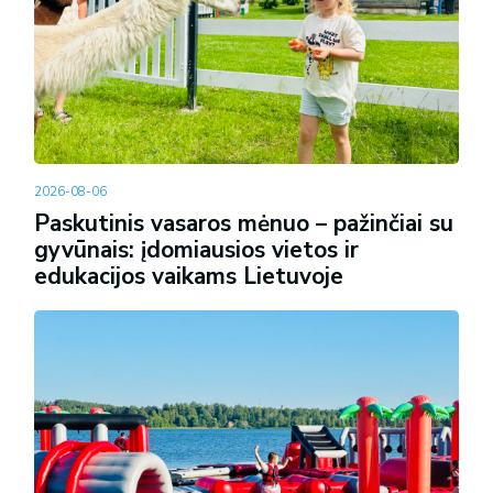
2026-08-06
Paskutinis vasaros mėnuo – pažinčiai su
gyvūnais: įdomiausios vietos ir
edukacijos vaikams Lietuvoje