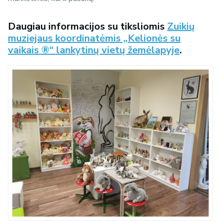
Daugiau informacijos su tiksliomis
Zuikių
muziejaus koordinatėmis „Kelionės su
vaikais ®“ lankytinų vietų žemėlapyje
.