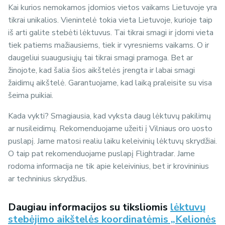
Kai kurios nemokamos įdomios vietos vaikams Lietuvoje yra
tikrai unikalios. Vienintelė tokia vieta Lietuvoje, kurioje taip
iš arti galite stebėti lėktuvus. Tai tikrai smagi ir įdomi vieta
tiek patiems mažiausiems, tiek ir vyresniems vaikams. O ir
daugeliui suaugusiųjų tai tikrai smagi pramoga. Bet ar
žinojote, kad šalia šios aikštelės įrengta ir labai smagi
žaidimų aikštelė. Garantuojame, kad laiką praleisite su visa
šeima puikiai.
Kada vykti? Smagiausia, kad vyksta daug lėktuvų pakilimų
ar nusileidimų. Rekomenduojame užeiti į Vilniaus oro uosto
puslapį. Jame matosi realiu laiku keleivinių lėktuvų skrydžiai.
O taip pat rekomenduojame puslapį Flightradar. Jame
rodoma informacija ne tik apie keleivinius, bet ir krovininius
ar techninius skrydžius.
Daugiau informacijos su tiksliomis
lėktuvų
stebėjimo aikštelės koordinatėmis „Kelionės