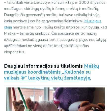
– tai unikali vieta Lietuvoje, kur surinkta per 3000 iš įvairios
medžiagos, skirtingų dydžių ir formų meškų ir meškučių.
Daugelis čia gyvenančių meškų turi savo unikalią istoriją,
kurią perdavė juos čia apgyvendinę šeimininkai.
Muziejaus
idėja
neatsiejama nuo Telšių krašto istorijos, kuri byloja, kad
Meška – žemaičių simbolis. Čia apsilankę ne tik mažieji
džiaugsis meškučių gausa, bet ir suaugusieji pajus nostalgiją
apžiūrinėdami ne vieną dešimtmetį skaičiuojančius
eksponatus.
Daugiau informacijos su tiksliomis
Meškų
muziejaus koordinatėmis „Kelionės su
vaikais ®“ lankytinų vietų žemėlapyje
.