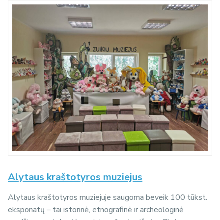
Alytaus kraštotyros muziejus
Alytaus kraštotyros muziejuje saugoma beveik 100 tūkst.
eksponatų – tai istorinė, etnografinė ir archeologinė