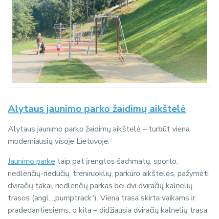
Alytaus jaunimo parko žaidimų aikštelė
Alytaus jaunimo parko žaidimų aikštelė – turbūt viena
moderniausių visoje Lietuvoje.
Jaunimo parke
taip pat įrengtos šachmatų, sporto,
riedlenčių-riedučių, treniruoklių, parkūro aikštelės, pažymėti
dviračių takai, riedlenčių parkas bei dvi dviračių kalnelių
trasos (angl. „pumptrack“). Viena trasa skirta vaikams ir
pradedantiesiems, o kita – didžiausia dviračių kalnelių trasa