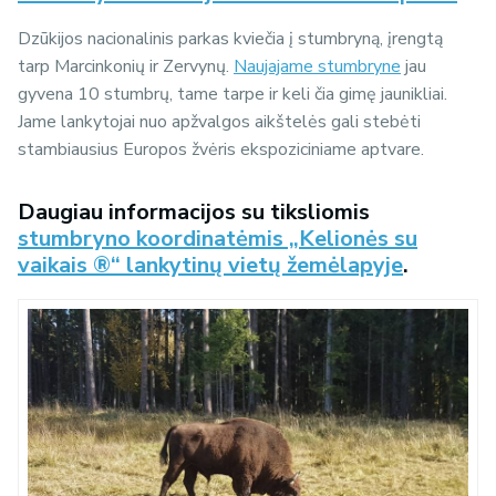
Dzūkijos nacionalinis parkas kviečia į stumbryną, įrengtą
tarp Marcinkonių ir Zervynų.
Naujajame stumbryne
jau
gyvena 10 stumbrų, tame tarpe ir keli čia gimę jaunikliai.
Jame lankytojai nuo apžvalgos aikštelės gali stebėti
stambiausius Europos žvėris ekspoziciniame aptvare.
Daugiau informacijos su tiksliomis
stumbryno koordinatėmis „Kelionės su
vaikais ®“ lankytinų vietų žemėlapyje
.