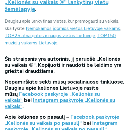
„Kelionės su vaikais ®“ lankytinų vietų
žemėlapyje
.
Daugiau apie lankytinas vietas, kur pramogauti su vaikais,
skaitykite
Nemokamos įdomios vietos Lietuvoje vaikams
,
TOP25 atnaujintos ir naujos vietos Lietuvoje
,
TOP150
muziejų vaikams Lietuvoje
.
Šis straipsnis yra autorinis, jį paruošė „Kelionės
su vaikais ®“. Kopijuoti ir naudoti be leidimo yra
griežtai draudžiama.
Nepamirškite sekti mūsų socialiniuose tinkluose.
Daugiau apie keliones Lietuvoje rasite
mūsų
Facebook paskyroje „Kelionės su
vaikais“
bei
Instagram paskyroje „Kelionės su
vaikais“
.
Apie keliones po pasaulį –
Facebook paskyroje
„Kelionės su vaikais po pasaulį“
bei
Instagram
paskyroje „Kelionės su vaikais po pasaulį“
.