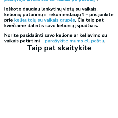
Ieškote daugiau lankytinų vietų su vaikais,
kelionių patarimų ir rekomendacijų?! – prisijunkite
prie
keliautojų su vaikais grupės
. Čia taip pat
kviečiame dalintis savo kelionių įspūdžiais.
Norite pasidalinti savo kelione ar keliavimo su
vaikais patirtimi –
parašykite mums el. paštu
.
Taip pat skaitykite