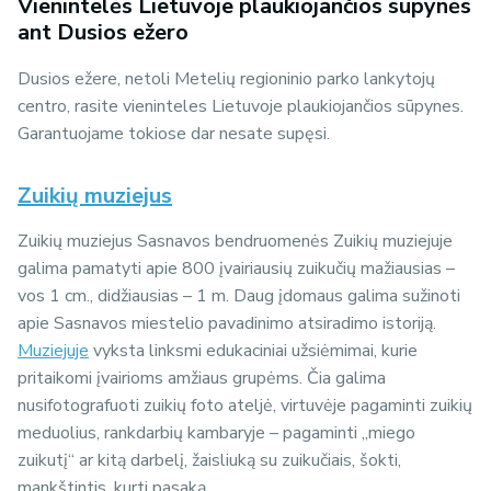
Vienintelės Lietuvoje plaukiojančios supynės
ant Dusios ežero
Dusios ežere, netoli Metelių regioninio parko lankytojų
centro, rasite vieninteles Lietuvoje plaukiojančios sūpynes.
Garantuojame tokiose dar nesate supęsi.
Zuikių muziejus
Zuikių muziejus Sasnavos bendruomenės Zuikių muziejuje
galima pamatyti apie 800 įvairiausių zuikučių mažiausias –
vos 1 cm., didžiausias – 1 m. Daug įdomaus galima sužinoti
apie Sasnavos miestelio pavadinimo atsiradimo istoriją.
Muziejuje
vyksta linksmi edukaciniai užsiėmimai, kurie
pritaikomi įvairioms amžiaus grupėms. Čia galima
nusifotografuoti zuikių foto ateljė, virtuvėje pagaminti zuikių
meduolius, rankdarbių kambaryje – pagaminti ,,miego
zuikutį“ ar kitą darbelį, žaisliuką su zuikučiais, šokti,
mankštintis, kurti pasaką.