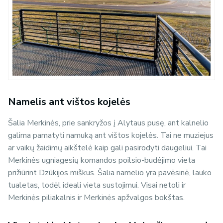
Namelis ant vištos kojelės
Šalia Merkinės, prie sankryžos į Alytaus pusę, ant kalnelio
galima pamatyti namuką ant vištos kojelės. Tai ne muziejus
ar vaikų žaidimų aikštelė kaip gali pasirodyti daugeliui. Tai
Merkinės ugniagesių komandos poilsio-budėjimo vieta
prižiūrint Dzūkijos miškus. Šalia namelio yra pavėsinė, lauko
tualetas, todėl ideali vieta sustojimui. Visai netoli ir
Merkinės piliakalnis ir Merkinės apžvalgos bokštas.