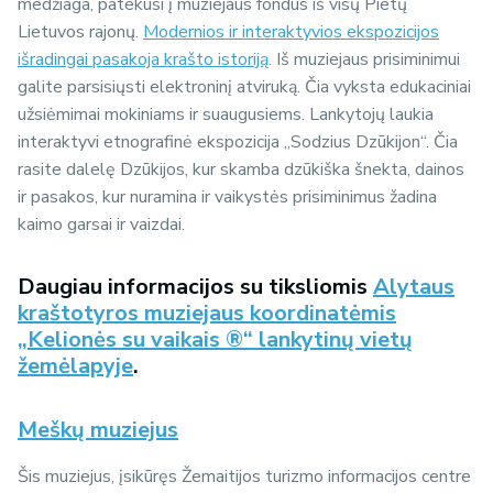
medžiaga, patekusi į muziejaus fondus iš visų Pietų
Lietuvos rajonų.
Modernios ir interaktyvios ekspozicijos
išradingai pasakoja krašto istoriją
. Iš muziejaus prisiminimui
galite parsisiųsti elektroninį atviruką. Čia vyksta edukaciniai
užsiėmimai mokiniams ir suaugusiems. Lankytojų laukia
interaktyvi etnografinė ekspozicija „Sodzius Dzūkijon“. Čia
rasite dalelę Dzūkijos, kur skamba dzūkiška šnekta, dainos
ir pasakos, kur nuramina ir vaikystės prisiminimus žadina
kaimo garsai ir vaizdai.
Daugiau informacijos su tiksliomis
Alytaus
kraštotyros muziejaus koordinatėmis
„Kelionės su vaikais ®“ lankytinų vietų
žemėlapyje
.
Meškų muziejus
Šis muziejus, įsikūręs Žemaitijos turizmo informacijos centre