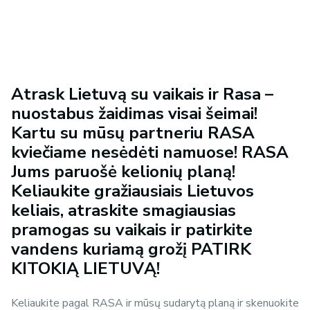
Atrask Lietuvą su vaikais ir Rasa –
nuostabus žaidimas visai šeimai!
Kartu su mūsų partneriu RASA
kviečiame nesėdėti namuose! RASA
Jums paruošė kelionių planą!
Keliaukite gražiausiais Lietuvos
keliais, atraskite smagiausias
pramogas su vaikais ir patirkite
vandens kuriamą grožį PATIRK
KITOKIĄ LIETUVĄ!
Keliaukite pagal RASA ir mūsų sudarytą planą ir skenuokite