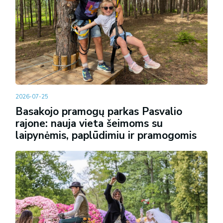
2026-07-25
Basakojo pramogų parkas Pasvalio
rajone: nauja vieta šeimoms su
laipynėmis, paplūdimiu ir pramogomis