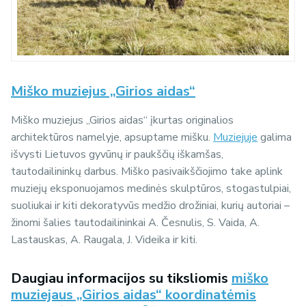
Miško muziejus „Girios aidas“
Miško muziejus „Girios aidas“ įkurtas originalios
architektūros namelyje, apsuptame mišku.
Muziejuje
galima
išvysti Lietuvos gyvūnų ir paukščių iškamšas,
tautodailininkų darbus. Miško pasivaikščiojimo take aplink
muziejų eksponuojamos medinės skulptūros, stogastulpiai,
suoliukai ir kiti dekoratyvūs medžio drožiniai, kurių autoriai –
žinomi šalies tautodailininkai A. Česnulis, S. Vaida, A.
Lastauskas, A. Raugala, J. Videika ir kiti.
Daugiau informacijos su tiksliomis
miško
muziejaus „Girios aidas“ koordinatėmis