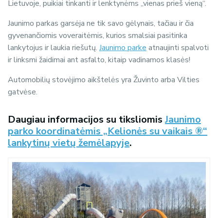
Lietuvoje, puikiai tinkanti ir lenktynėms „vienas prieš vieną“.
Jaunimo parkas garsėja ne tik savo gėlynais, tačiau ir čia
gyvenančiomis voveraitėmis, kurios smalsiai pasitinka
lankytojus ir laukia riešutų.
Jaunimo parke
atnaujinti spalvoti
ir linksmi žaidimai ant asfalto, kitaip vadinamos klasės!
Automobilių stovėjimo aikštelės yra Žuvinto arba Vilties
gatvėse.
Daugiau informacijos su tiksliomis
Jaunimo
parko koordinatėmis „Kelionės su vaikais ®“
lankytinų vietų žemėlapyje
.