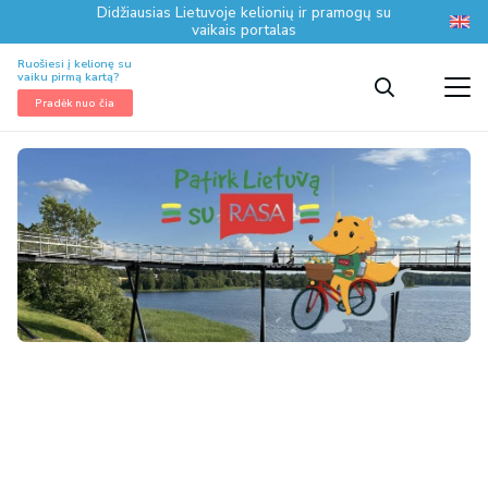
Didžiausias Lietuvoje kelionių ir pramogų su
vaikais portalas
Ruošiesi į kelionę su
vaiku pirmą kartą?
Pradėk nuo čia