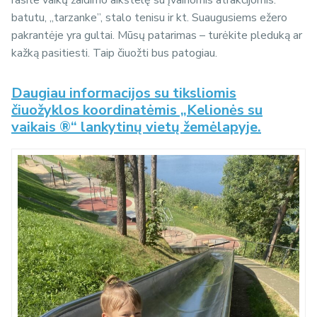
batutu, „tarzanke”, stalo tenisu ir kt. Suaugusiems ežero
pakrantėje yra gultai. Mūsų patarimas – turėkite pleduką ar
kažką pasitiesti. Taip čiuožti bus patogiau.
Daugiau informacijos su tiksliomis
čiuožyklos koordinatėmis „Kelionės su
vaikais ®“ lankytinų vietų žemėlapyje.