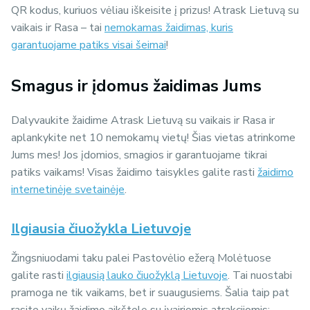
QR kodus, kuriuos vėliau iškeisite į prizus! Atrask Lietuvą su
vaikais ir Rasa – tai
nemokamas žaidimas, kuris
garantuojame patiks visai šeimai
!
Smagus ir įdomus žaidimas Jums
Dalyvaukite žaidime Atrask Lietuvą su vaikais ir Rasa ir
aplankykite net 10 nemokamų vietų! Šias vietas atrinkome
Jums mes! Jos įdomios, smagios ir garantuojame tikrai
patiks vaikams! Visas žaidimo taisykles galite rasti
žaidimo
internetinėje svetainėje
.
Ilgiausia čiuožykla Lietuvoje
Žingsniuodami taku palei Pastovėlio ežerą Molėtuose
galite rasti
ilgiausią lauko čiuožyklą Lietuvoje
. Tai nuostabi
pramoga ne tik vaikams, bet ir suaugusiems. Šalia taip pat
rasite vaikų žaidimo aikštelę su įvairiomis atrakcijomis: