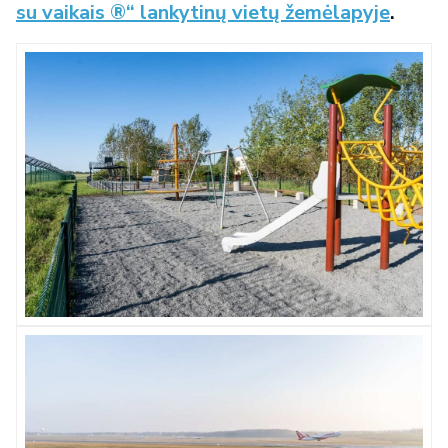
su vaikais ®“ lankytinų vietų žemėlapyje
.