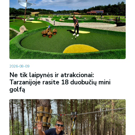
2026-08-09
Ne tik laipynės ir atrakcionai:
Tarzanijoje rasite 18 duobučių mini
golfą