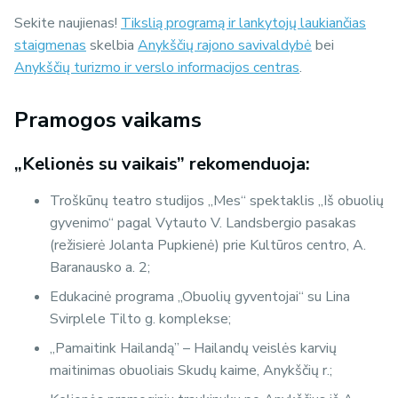
Sekite naujienas!
Tikslią programą ir lankytojų laukiančias
staigmenas
skelbia
Anykščių rajono savivaldybė
bei
Anykščių turizmo ir verslo informacijos centras
.
Pramogos vaikams
„Kelionės su vaikais” rekomenduoja:
Troškūnų teatro studijos „Mes“ spektaklis „Iš obuolių
gyvenimo“ pagal Vytauto V. Landsbergio pasakas
(režisierė Jolanta Pupkienė) prie Kultūros centro, A.
Baranausko a. 2;
Edukacinė programa „Obuolių gyventojai“ su Lina
Svirplele Tilto g. komplekse;
„Pamaitink Hailandą” – Hailandų veislės karvių
maitinimas obuoliais Skudų kaime, Anykščių r.;