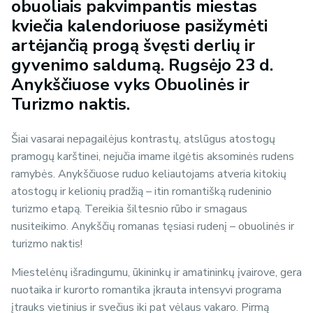
obuoliais pakvimpantis miestas
kviečia kalendoriuose pasižymėti
artėjančią progą švęsti derlių ir
gyvenimo saldumą. Rugsėjo 23 d.
Anykščiuose vyks Obuolinės ir
Turizmo naktis.
Šiai vasarai nepagailėjus kontrastų, atslūgus atostogų
pramogų karštinei, nejučia imame ilgėtis aksominės rudens
ramybės. Anykščiuose ruduo keliautojams atveria kitokių
atostogų ir kelionių pradžią – itin romantišką rudeninio
turizmo etapą. Tereikia šiltesnio rūbo ir smagaus
nusiteikimo. Anykščių romanas tęsiasi rudenį – obuolinės ir
turizmo naktis!
Miestelėnų išradingumu, ūkininkų ir amatininkų įvairove, gera
nuotaika ir kurorto romantika įkrauta intensyvi programa
įtrauks vietinius ir svečius iki pat vėlaus vakaro. Pirmą