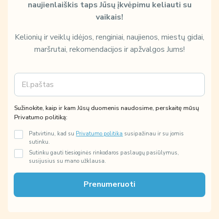
naujienlaiškis taps Jūsų įkvėpimu keliauti su
vaikais!
Kelionių ir veiklų idėjos, renginiai, naujienos, miestų gidai,
maršrutai, rekomendacijos ir apžvalgos Jums!
E
m
a
i
n
Sužinokite, kaip ir kam Jūsų duomenis naudosime, perskaitę mūsų
l
a
Privatumo politiką:
*
u
Patvirtinu, kad su
Privatumo politika
susipažinau ir su jomis
d
sutinku.
o
Sutinku gauti tiesioginės rinkodaros paslaugų pasiūlymus,
s
susijusius su mano užklausa.
i
m
e
Prenumeruoti
,
k
a