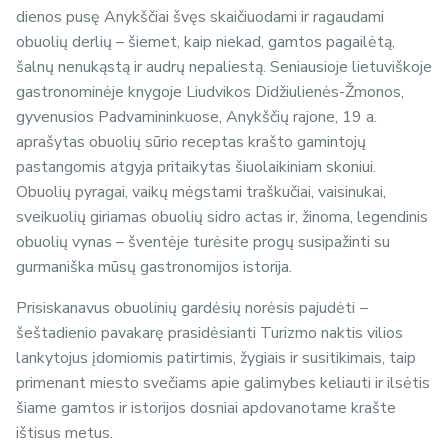
dienos pusę Anykščiai švęs skaičiuodami ir ragaudami
obuolių derlių – šiemet, kaip niekad, gamtos pagailėtą,
šalnų nenukąstą ir audrų nepaliestą. Seniausioje lietuviškoje
gastronominėje knygoje Liudvikos Didžiulienės-Žmonos,
gyvenusios Padvarnininkuose, Anykščių rajone, 19 a.
aprašytas obuolių sūrio receptas krašto gamintojų
pastangomis atgyja pritaikytas šiuolaikiniam skoniui.
Obuolių pyragai, vaikų mėgstami traškučiai, vaisinukai,
sveikuolių giriamas obuolių sidro actas ir, žinoma, legendinis
obuolių vynas – šventėje turėsite progų susipažinti su
gurmaniška mūsų gastronomijos istorija.
Prisiskanavus obuolinių gardėsių norėsis pajudėti −
šeštadienio pavakarę prasidėsianti Turizmo naktis vilios
lankytojus įdomiomis patirtimis, žygiais ir susitikimais, taip
primenant miesto svečiams apie galimybes keliauti ir ilsėtis
šiame gamtos ir istorijos dosniai apdovanotame krašte
ištisus metus.