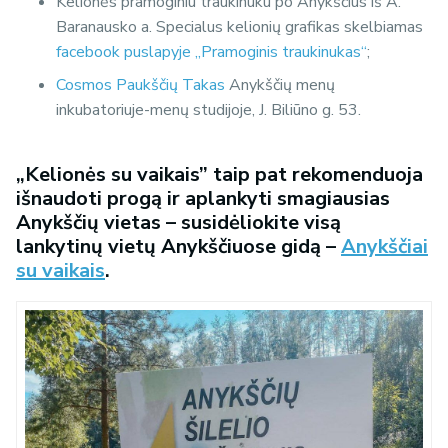
Kelionės pramoginiu traukinuku po Anykščius iš A.
Baranausko a. Specialus kelionių grafikas skelbiamas
facebook puslapyje „Pramoginis traukinukas“
;
Cosmos Paukščių Takas
Anykščių menų
inkubatoriuje-menų studijoje, J. Biliūno g. 53.
„Kelionės su vaikais” taip pat rekomenduoja
išnaudoti progą ir aplankyti smagiausias
Anykščių vietas – susidėliokite visą
lankytinų vietų Anykščiuose gidą –
Anykščiai
su vaikais
.