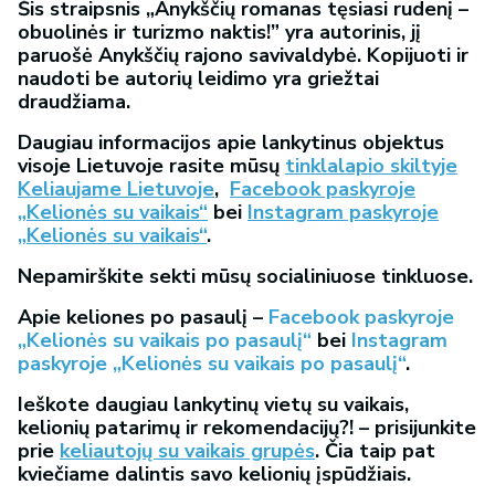
Šis straipsnis „Anykščių romanas tęsiasi rudenį –
obuolinės ir turizmo naktis!” yra autorinis, jį
paruošė Anykščių rajono savivaldybė. Kopijuoti ir
naudoti be autorių leidimo yra griežtai
draudžiama.
Daugiau informacijos apie lankytinus objektus
visoje Lietuvoje rasite mūsų
tinklalapio skiltyje
Keliaujame Lietuvoje
,
Facebook paskyroje
„Kelionės su vaikais“
bei
Instagram paskyroje
„Kelionės su vaikais“
.
Nepamirškite sekti mūsų socialiniuose tinkluose.
Apie keliones po pasaulį –
Facebook paskyroje
„Kelionės su vaikais po pasaulį“
bei
Instagram
paskyroje „Kelionės su vaikais po pasaulį“
.
Ieškote daugiau lankytinų vietų su vaikais,
kelionių patarimų ir rekomendacijų?! – prisijunkite
prie
keliautojų su vaikais grupės
. Čia taip pat
kviečiame dalintis savo kelionių įspūdžiais.