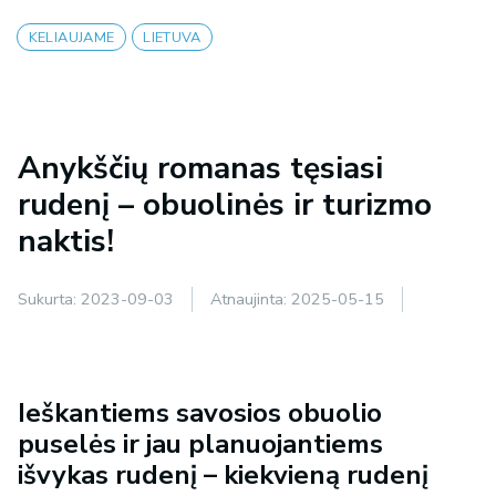
KELIAUJAME
LIETUVA
Anykščių romanas tęsiasi
rudenį – obuolinės ir turizmo
naktis!
Sukurta:
2023-09-03
Atnaujinta:
2025-05-15
Ieškantiems savosios obuolio
puselės ir jau planuojantiems
išvykas rudenį – kiekvieną rudenį