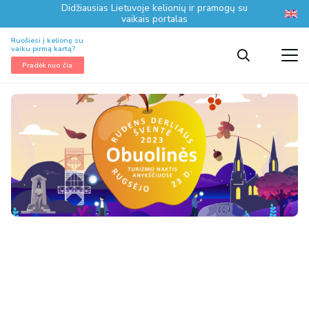
Didžiausias Lietuvoje kelionių ir pramogų su
vaikais portalas
Ruošiesi į kelionę su
vaiku pirmą kartą?
Pradėk nuo čia