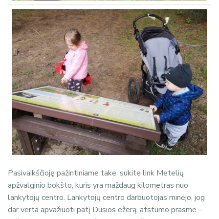
Pasivaikščioję pažintiniame take, sukite link Metelių
apžvalginio bokšto, kuris yra maždaug kilometras nuo
lankytojų centro. Lankytojų centro darbuotojas minėjo, jog
dar verta apvažiuoti patį Dusios ežerą, atstumo prasme –