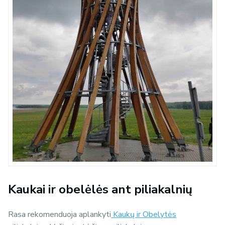
Kaukai ir obelėlės ant piliakalnių
Rasa rekomenduoja aplankyti
Kaukų ir Obelytės