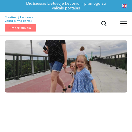
Didžiausias Lietuvoje kelionių ir pramogų su
vaikais portalas
Ruošiesi į kelionę su
vaiku pirmą kartą?
Pradėk nuo čia