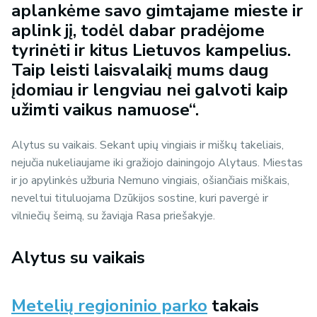
aplankėme savo gimtajame mieste ir
aplink jį, todėl dabar pradėjome
tyrinėti ir kitus Lietuvos kampelius.
Taip leisti laisvalaikį mums daug
įdomiau ir lengviau nei galvoti kaip
užimti vaikus namuose“.
Alytus su vaikais. Sekant upių vingiais ir miškų takeliais,
nejučia nukeliaujame iki gražiojo dainingojo Alytaus. Miestas
ir jo apylinkės užburia Nemuno vingiais, ošiančiais miškais,
neveltui tituluojama Dzūkijos sostine, kuri pavergė ir
vilniečių šeimą, su žaviąja Rasa priešakyje.
Alytus su vaikais
Metelių regioninio parko
takais