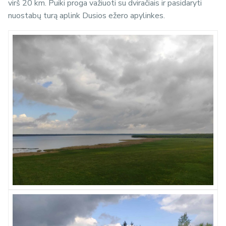
virš 20 km. Puiki proga važiuoti su dviračiais ir pasidaryti
nuostabų turą aplink Dusios ežero apylinkes.