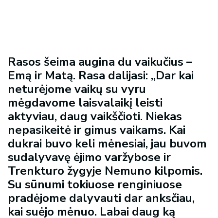
Rasos šeima augina du vaikučius –
Emą ir Matą. Rasa dalijasi: „Dar kai
neturėjome vaikų su vyru
mėgdavome laisvalaikį leisti
aktyviau, daug vaikščioti. Niekas
nepasikeitė ir gimus vaikams. Kai
dukrai buvo keli mėnesiai, jau buvom
sudalyvavę ėjimo varžybose ir
Trenkturo
žygyje Nemuno kilpomis.
Su sūnumi tokiuose renginiuose
pradėjome dalyvauti dar anksčiau,
kai suėjo mėnuo. Labai daug ką