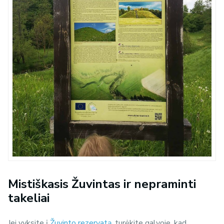
Mistiškasis Žuvintas ir nepraminti
takeliai
Jei vyksite į
Žuvinto rezervatą
, turėkite galvoje, kad