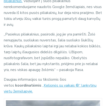
piliakalnius.
Važiuojant į šiuos piliakalnius
nerekomenduojame naudotis Google žemėlapiais, nes visus
nuveda iš kitos pusės piliakalnių, kur deja nėra praėjimo. Bet
tokiu atveju Jūsų vaikai turės progą pamatyti daug karvyčių
ir avių.
„Pasiekus piliakalnius, pasirodė, jog jie yra pamiršti. Žolė
nenupjauta, suoliukas nuverstas, šalia suoliuko šiukšlių
krūva. Kaukų piliakalnio laiptai irgi jau nelabai kokios būklės,
tarp laiptų išaugusios didelės dilgėlės. Užlipom,
nusifotografavom, bet įspūdžio nepaliko. Obelytės
piliakalnis šalia, bet jau nykstantis, priėjimo prie jo nelabai
yra, nes viskas apaugę žolėmis“ – pasakoja Rasa.
Daugiau informacijos su tiksliomis šios
vietos
koordinatėmis
„Kelionės su vaikais ®“ lankytinų
vietų žemėlapyje.