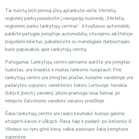
Tai turėtų būti pirmoji jūsų aplankyta vieta. Metelių
regioninį parką pasieksite į navigaciją susivedę „Metelių
regioninio parko lankytojų centras“. Atvažiavus automobilį
palikite patogiai įrengtoje automobilių stovėjimo aikštelėje.
Įsigydami bilietus, pakalbėsite su mandagiais darbuotojais,
kurie papasakos apie lankytojų centrą.
Patogumai. Lankytojų centro pirmame aukšte yra įrengtas
tualetas, yra kriauklė ir muilas rankoms nusiplauti. Prie
lankytojų centro yra įrengtas pliažas, kuriame vandenyje yra
padarytos supynės, vienintelės tokios Lietuvoje, tereikia
išdrįsti įbristi į vandenį. Įdomi pramoga visai šeimai, jei
nebijote šalstesnio vandens vasaros pradžioje.
Šalia lankytojų centro yra lauko kavinukė, kurioje galima
atsigerti kavos ir užkąsti. Rasa taip ir padarė: po kelionės iš
Vilniaus su vyru gėrė kavą, vaikai pasisupo šalia įrengtose
supynėse.