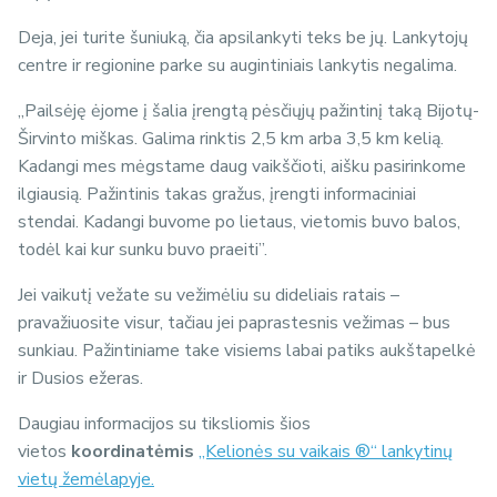
Deja, jei turite šuniuką, čia apsilankyti teks be jų. Lankytojų
centre ir regionine parke su augintiniais lankytis negalima.
„Pailsėję ėjome į šalia įrengtą pėsčiųjų pažintinį taką Bijotų-
Širvinto miškas. Galima rinktis 2,5 km arba 3,5 km kelią.
Kadangi mes mėgstame daug vaikščioti, aišku pasirinkome
ilgiausią. Pažintinis takas gražus, įrengti informaciniai
stendai. Kadangi buvome po lietaus, vietomis buvo balos,
todėl kai kur sunku buvo praeiti”.
Jei vaikutį vežate su vežimėliu su dideliais ratais –
pravažiuosite visur, tačiau jei paprastesnis vežimas – bus
sunkiau. Pažintiniame take visiems labai patiks aukštapelkė
ir Dusios ežeras.
Daugiau informacijos su tiksliomis šios
vietos
koordinatėmis
„Kelionės su vaikais ®“ lankytinų
vietų žemėlapyje.