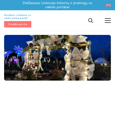
Didžiausias Lietuvoje kelionių ir pramogų su
vaikais portalas
Ruošiesi į kelionę su
vaiku pirmą kartą?
Pradėk nuo čia