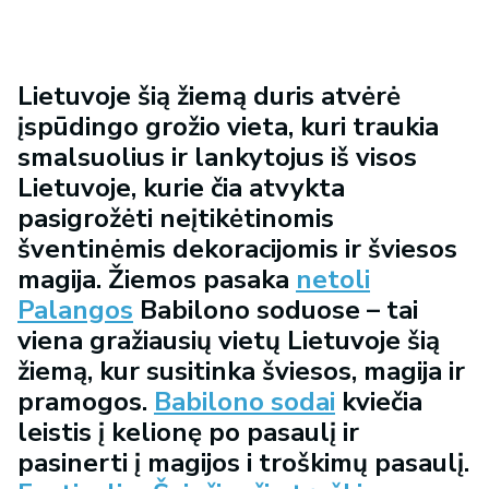
Lietuvoje šią žiemą duris atvėrė
įspūdingo grožio vieta, kuri traukia
smalsuolius ir lankytojus iš visos
Lietuvoje, kurie čia atvykta
pasigrožėti neįtikėtinomis
šventinėmis dekoracijomis ir šviesos
magija. Žiemos pasaka
netoli
Palangos
Babilono soduose – tai
viena gražiausių vietų Lietuvoje šią
žiemą, kur susitinka šviesos, magija ir
pramogos.
Babilono sodai
kviečia
leistis į kelionę po pasaulį ir
pasinerti į magijos i troškimų pasaulį.