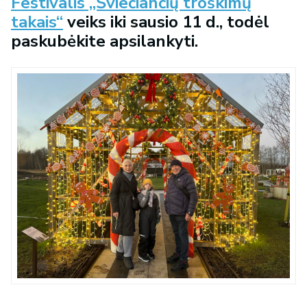
Festivalis „Šviečiančių troškimų
takais“
veiks iki sausio 11 d., todėl
paskubėkite apsilankyti.