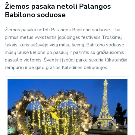
Žiemos pasaka netoli Palangos
Babilono soduose
Žiemos pasaka netoli Palangos Babilono soduose – tai
pirmus metus vykstantis įspūdingas f
estivalis Troškimų
takais, kuris sužavėjo visą mūsų šeimą. Babilono soduose
mūsų laukė kelionė po pasaulį ir pažintis su gražiausiomis
pasaulio vietomis. Šventinį įspūdį parke sukuria tūkstančiai
lempučių ir be galo gražios Kalėdinės dekoracijos.