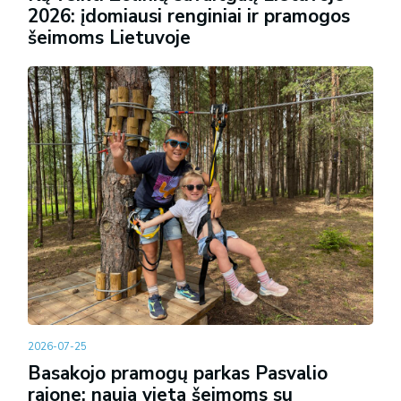
2026: įdomiausi renginiai ir pramogos
šeimoms Lietuvoje
2026-07-25
Basakojo pramogų parkas Pasvalio
rajone: nauja vieta šeimoms su