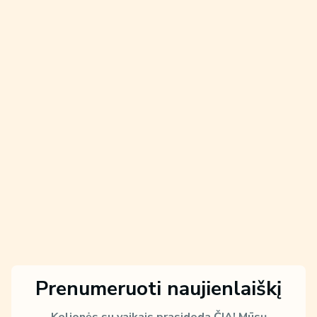
Prenumeruoti naujienlaiškį
Kelionės su vaikais prasideda ČIA!
Mūsų