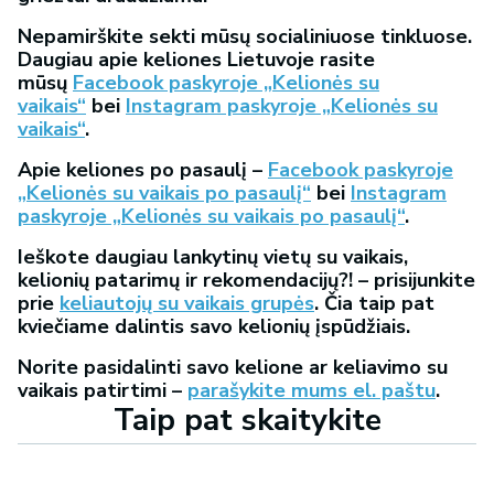
Nepamirškite sekti mūsų socialiniuose tinkluose.
Daugiau apie keliones Lietuvoje rasite
mūsų
Facebook paskyroje „Kelionės su
vaikais“
bei
Instagram paskyroje „Kelionės su
vaikais“
.
Apie keliones po pasaulį –
Facebook paskyroje
„Kelionės su vaikais po pasaulį“
bei
Instagram
paskyroje „Kelionės su vaikais po pasaulį“
.
Ieškote daugiau lankytinų vietų su vaikais,
kelionių patarimų ir rekomendacijų?! – prisijunkite
prie
keliautojų su vaikais grupės
. Čia taip pat
kviečiame dalintis savo kelionių įspūdžiais.
Norite pasidalinti savo kelione ar keliavimo su
vaikais patirtimi –
parašykite mums el. paštu
.
Taip pat skaitykite