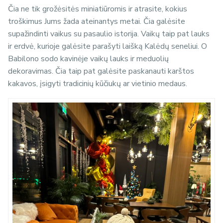
Čia ne tik grožėsitės miniatiūromis ir atrasite, kokius
troškimus Jums žada ateinantys metai. Čia galėsite
supažindinti vaikus su pasaulio istorija. Vaikų taip pat lauks
ir erdvė, kurioje galėsite parašyti laišką Kalėdų seneliui. O
Babilono sodo kavinėje vaikų lauks ir meduolių
dekoravimas. Čia taip pat galėsite paskanauti karštos
kakavos, įsigyti tradicinių kūčiukų ar vietinio medaus.