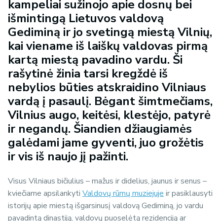
kampeliai sužinojo apie dosnų bei
išmintingą Lietuvos valdovą
Gediminą ir jo svetingą miestą Vilnių,
kai viename iš laiškų valdovas pirmą
kartą miestą pavadino vardu. Ši
rašytinė žinia tarsi kregždė iš
nebylios būties atskraidino Vilniaus
vardą į pasaulį. Bėgant šimtmečiams,
Vilnius augo, keitėsi, klestėjo, patyrė
ir negandų. Šiandien džiaugiamės
galėdami jame gyventi, juo grožėtis
ir vis iš naujo jį pažinti.
Visus Vilniaus bičiulius – mažus ir didelius, jaunus ir senus –
kviečiame apsilankyti
Valdovų rūmų muziejuje
ir pasiklausyti
istorijų apie miestą išgarsinusį valdovą Gediminą, jo vardu
pavadintą dinastiją, valdovų puoselėtą rezidenciją ar