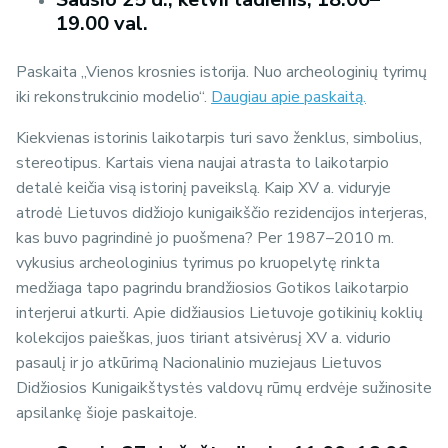
19.00 val.
Paskaita „Vienos krosnies istorija. Nuo archeologinių tyrimų
iki rekonstrukcinio modelio“.
Daugiau apie paskaitą.
Kiekvienas istorinis laikotarpis turi savo ženklus, simbolius,
stereotipus. Kartais viena naujai atrasta to laikotarpio
detalė keičia visą istorinį paveikslą. Kaip XV a. viduryje
atrodė Lietuvos didžiojo kunigaikščio rezidencijos interjeras,
kas buvo pagrindinė jo puošmena? Per 1987–2010 m.
vykusius archeologinius tyrimus po kruopelytę rinkta
medžiaga tapo pagrindu brandžiosios Gotikos laikotarpio
interjerui atkurti. Apie didžiausios Lietuvoje gotikinių koklių
kolekcijos paieškas, juos tiriant atsivėrusį XV a. vidurio
pasaulį ir jo atkūrimą Nacionalinio muziejaus Lietuvos
Didžiosios Kunigaikštystės valdovų rūmų erdvėje sužinosite
apsilankę šioje paskaitoje.