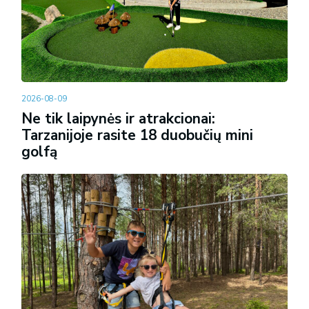
2026-08-09
Ne tik laipynės ir atrakcionai:
Tarzanijoje rasite 18 duobučių mini
golfą