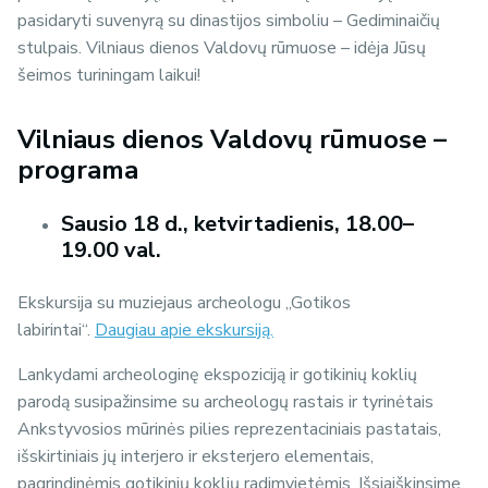
pasidaryti suvenyrą su dinastijos simboliu – Gediminaičių
stulpais. Vilniaus dienos Valdovų rūmuose – idėja Jūsų
šeimos turiningam laikui!
Vilniaus dienos Valdovų rūmuose –
programa
Sausio 18 d., ketvirtadienis, 18.00–
19.00 val.
Ekskursija su muziejaus archeologu „Gotikos
labirintai“.
Daugiau apie ekskursiją.
Lankydami archeologinę ekspoziciją ir gotikinių koklių
parodą susipažinsime su archeologų rastais ir tyrinėtais
Ankstyvosios mūrinės pilies reprezentaciniais pastatais,
išskirtiniais jų interjero ir eksterjero elementais,
pagrindinėmis gotikinių koklių radimvietėmis. Išsiaiškinsime,