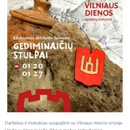
Darželius ir mokyklas susipažinti su Vilniaus miesto istorija