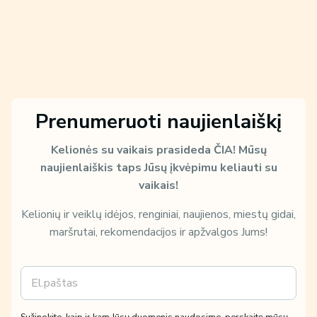
Prenumeruoti naujienlaiškį
Kelionės su vaikais prasideda ČIA!
Mūsų
naujienlaiškis taps Jūsų įkvėpimu keliauti su
vaikais!
Kelionių ir veiklų idėjos, renginiai, naujienos, miestų gidai,
maršrutai, rekomendacijos ir apžvalgos Jums!
E
m
a
i