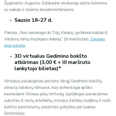
Žygimanto Augusto.
Edukacinė ekskursija skirta šeimoms
su vaikais ir visiems besidomintiesiems.
Sausio 18–27 d.
Paroda „Nuo vienaragio iki Trijų Karalių: gotikiniai kokliai iš
Valdovų rūmų muziejaus rinkinių“ (III maršrutas).
Daugiau
apie parodą.
3D virtualus Gedimino bokšto
atkūrimas (3,00 € + III maršruto
lankytojo bilietas)*
Virtualus pasakojimas pristato tikrąjį Gedimino bokštą,
atrastą Valdovų rūmuose, kurį archeologai aptiko
kasinėdami Vilniaus pilių teritoriją. Įspūdingas pasakojimas
sukurtas iš rastų artefaktų, istorijos šaltinių liudijimų ir rodo
bokšto perstatymų, paskirties pokyčius per įvairius
šimtmečius.