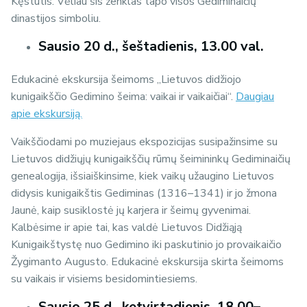
Kęstutis. Vėliau šis ženklas tapo visos Gediminaičių
dinastijos simboliu.
Sausio 20 d., šeštadienis, 13.00 val.
Edukacinė ekskursija šeimoms „Lietuvos didžiojo
kunigaikščio Gedimino šeima: vaikai ir vaikaičiai“.
Daugiau
apie ekskursiją.
Vaikščiodami po muziejaus ekspozicijas susipažinsime su
Lietuvos didžiųjų kunigaikščių rūmų šeimininkų Gediminaičių
genealogija, išsiaiškinsime, kiek vaikų užaugino Lietuvos
didysis kunigaikštis Gediminas (1316–1341) ir jo žmona
Jaunė, kaip susiklostė jų karjera ir šeimų gyvenimai.
Kalbėsime ir apie tai, kas valdė Lietuvos Didžiąją
Kunigaikštystę nuo Gedimino iki paskutinio jo provaikaičio
Žygimanto Augusto.
Edukacinė ekskursija skirta šeimoms
su vaikais ir visiems besidomintiesiems.
Sausio 25 d., ketvirtadienis, 18.00–