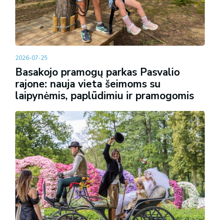
2026-07-25
Basakojo pramogų parkas Pasvalio
rajone: nauja vieta šeimoms su
laipynėmis, paplūdimiu ir pramogomis