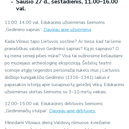
Sausio 27 d., šeštadienis, 11.00–16.00
val.
11.00, 14.00 val. Edukacinis užsiėmimas šeimoms
„Gedimino sapnas“.
Daugiau apie užsiėmimą.
Kada Vilnius tapo Lietuvos sostine? Ar tiesa, kad tai lėmė
pranašiškas valdovo Gedimino sapnas? Ką jis sapnavo? O
ką mena senieji pilies mūrai? Visa tai sužinosime keliaudami
po muziejaus archeologinę ekspoziciją. Šešėlių teatro
scenoje atgiję legendos personažai nukels mus į Lietuvos
didžiojo kunigaikščio Gedimino (1316–1341) laikus ir
papasakos istoriją apie susapnuotą geležinį vilką.
Edukacinis
užsiėmimas skirtas šeimoms su 3–10 metų vaikais.
12.00–15.00 val. Edukacinės dirbtuvės šeimoms
„Gediminaičių stulpai“.
Daugiau apie dirbtuves.
Minėdami Vilniaus dieną Valdovų rūmuose, kviečiame