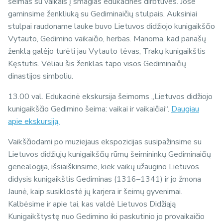
šeimas su vaikais į smagias edukacines dirbtuves. Jose
gaminsime ženkliuką su Gediminaičių stulpais. Auksiniai
stulpai raudoname lauke buvo Lietuvos didžiojo kunigaikščio
Vytauto, Gedimino vaikaičio, herbas. Manoma, kad panašų
ženklą galėjo turėti jau Vytauto tėvas, Trakų kunigaikštis
Kęstutis. Vėliau šis ženklas tapo visos Gediminaičių
dinastijos simboliu.
13.00 val. Edukacinė ekskursija šeimoms „Lietuvos didžiojo
kunigaikščio Gedimino šeima: vaikai ir vaikaičiai“.
Daugiau
apie ekskursiją.
Vaikščiodami po muziejaus ekspozicijas susipažinsime su
Lietuvos didžiųjų kunigaikščių rūmų šeimininkų Gediminaičių
genealogija, išsiaiškinsime, kiek vaikų užaugino Lietuvos
didysis kunigaikštis Gediminas (1316–1341) ir jo žmona
Jaunė, kaip susiklostė jų karjera ir šeimų gyvenimai.
Kalbėsime ir apie tai, kas valdė Lietuvos Didžiąją
Kunigaikštystę nuo Gedimino iki paskutinio jo provaikaičio