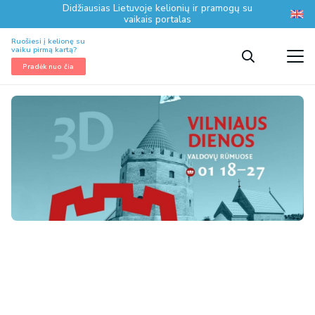
Didžiausias Lietuvoje kelionių ir pramogų su
vaikais portalas
Ruošiesi į kelionę su
vaiku pirmą kartą?
Pradėk nuo čia