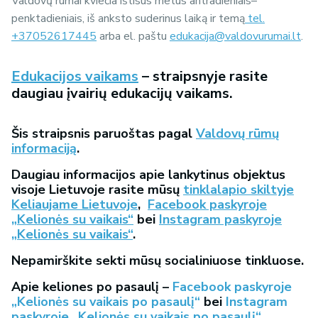
Valdovų rūmai kviečia ištisus metus antradieniais–
penktadieniais, iš anksto suderinus laiką ir temą
tel.
+37052617445
arba el. paštu
edukacija@valdovurumai.lt
.
Edukacijos vaikams
– straipsnyje rasite
daugiau įvairių edukacijų vaikams.
Šis straipsnis paruoštas pagal
Valdovų rūmų
informaciją
.
Daugiau informacijos apie lankytinus objektus
visoje Lietuvoje rasite mūsų
tinklalapio skiltyje
Keliaujame Lietuvoje
,
Facebook paskyroje
„Kelionės su vaikais“
bei
Instagram paskyroje
„Kelionės su vaikais“
.
Nepamirškite sekti mūsų socialiniuose tinkluose.
Apie keliones po pasaulį –
Facebook paskyroje
„Kelionės su vaikais po pasaulį“
bei
Instagram
paskyroje „Kelionės su vaikais po pasaulį“
.