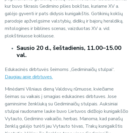
kur buvo tikrasis Gedimino pilies bokštas, kuriame XV a.
galėjo gyventi ir pats didysis kunigaikštis. Gotikinių koklių
parodoje apžvelgsime valstybių, didikų ir bajorų heraldiką,
mitologines ir biblines scenas, vaizduotas XV a. vid.
plokštiniuose kokliuose.
Sausio 20 d., šeštadienis, 11.00–15.00
val.
Edukacinės dirbtuvės šeimoms „Gediminaičių stulpai“.
Daugiau apie dirbtuves.
Minėdami Vilniaus dieną Valdovų rūmuose, kviečiame
šeimas su vaikais į smagias edukacines dirbtuves. Jose
gaminsime ženkliuką su Gediminaičių stulpais. Auksiniai
stulpai raudoname lauke buvo Lietuvos didžiojo kunigaikščio
Vytauto, Gedimino vaikaičio, herbas. Manoma, kad panašų
ženklą galėjo turėti jau Vytauto tėvas, Trakų kunigaikštis