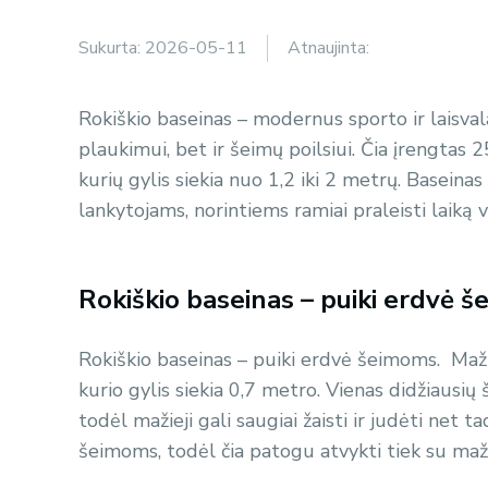
Sukurta:
2026-05-11
Atnaujinta:
Rokiškio baseinas – modernus sporto ir laisval
plaukimui, bet ir šeimų poilsiui. Čia įrengtas 
kurių gylis siekia nuo 1,2 iki 2 metrų. Baseina
lankytojams, norintiems ramiai praleisti laiką 
Rokiškio baseinas – puiki erdvė 
Rokiškio baseinas – puiki erdvė šeimoms. Maži
kurio gylis siekia 0,7 metro. Vienas didžiausių
todėl mažieji gali saugiai žaisti ir judėti net 
šeimoms, todėl čia patogu atvykti tiek su mažais