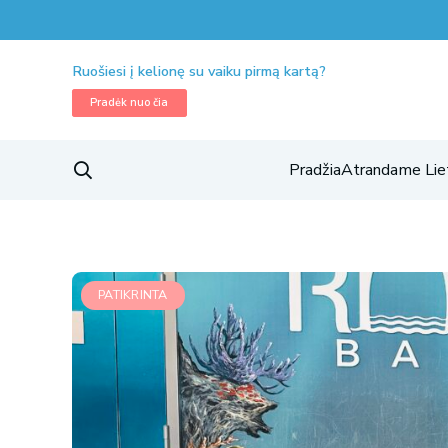
Ruošiesi į kelionę su vaiku pirmą kartą?
Pradėk nuo čia
Pradžia
Atrandame Lie
PATIKRINTA