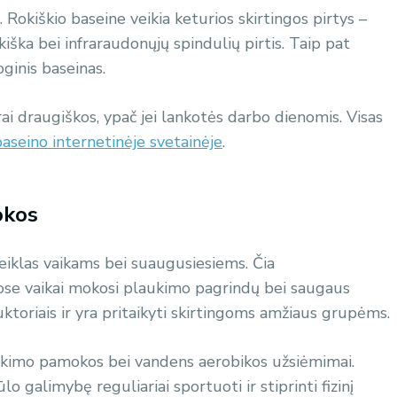
. Rokiškio baseine veikia keturios skirtingos pirtys –
kiška bei infraraudonųjų spindulių pirtis. Taip pat
ginis baseinas.
krai draugiškos, ypač jei lankotės darbo dienomis. Visas
baseino internetinėje svetainėje
.
okos
veiklas vaikams bei suaugusiesiems. Čia
ose vaikai mokosi plaukimo pagrindų bei saugaus
ktoriais ir yra pritaikyti skirtingoms amžiaus grupėms.
kimo pamokos bei vandens aerobikos užsiėmimai.
o galimybę reguliariai sportuoti ir stiprinti fizinį