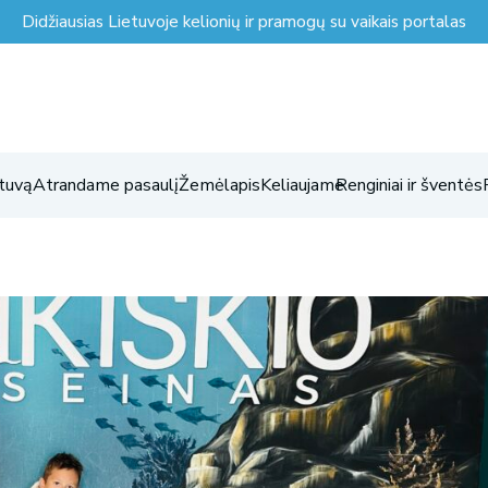
Didžiausias Lietuvoje kelionių ir pramogų su vaikais portalas
tuvą
Atrandame pasaulį
Žemėlapis
Keliaujame
Renginiai ir šventės