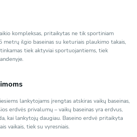
aikio kompleksas, pritaikytas ne tik sportiniam
25 metrų ilgio baseinas su keturiais plaukimo takais,
s tinkamas tiek aktyviai sportuojantiems, tiek
vandenyje.
šeimoms
esiems lankytojams įrengtas atskiras vaikų baseinas,
 šios erdvės privalumų – vaikų baseinas yra erdvus,
tada, kai lankytojų daugiau. Baseino erdvė pritaikyta
 vaikais, tiek su vyresniais.