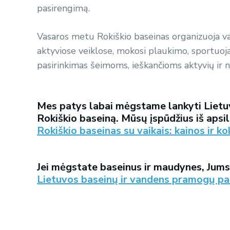
pasirengimą.
Vasaros metu Rokiškio baseinas organizuoja va
aktyviose veiklose, mokosi plaukimo, sportuoja 
pasirinkimas šeimoms, ieškančioms aktyvių ir
Mes patys labai mėgstame lankyti Lietu
Rokiškio baseiną. Mūsų įspūdžius iš apsi
Rokiškio baseinas su vaikais: kainos ir k
Jei mėgstate baseinus ir maudynes, Jums
Lietuvos baseinų ir vandens pramogų pa