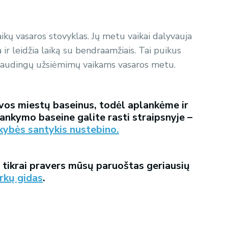
ikų vasaros stovyklas. Jų metu vaikai dalyvauja
ir leidžia laiką su bendraamžiais. Tai puikus
 naudingų užsiėmimų vaikams vasaros metu.
vos miestų baseinus, todėl aplankėme ir
lankymo baseine galite rasti straipsnyje –
okybės santykis nustebino.
 tikrai pravers mūsų paruoštas geriausių
rkų gidas
.