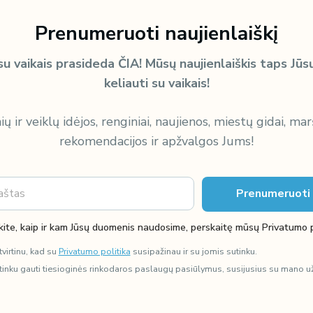
Prenumeruoti naujienlaiškį
su vaikais prasideda ČIA!
Mūsų naujienlaiškis taps Jūs
keliauti su vaikais!
ių ir veiklų idėjos, renginiai, naujienos, miestų gidai, mar
rekomendacijos ir apžvalgos Jums!
Prenumeruoti
ite, kaip ir kam Jūsų duomenis naudosime, perskaitę mūsų Privatumo p
p
e
tvirtinu, kad su
Privatumo politika
susipažinau ir su jomis sutinku.
r
s
tinku gauti tiesioginės rinkodaros paslaugų pasiūlymus, susijusius su mano u
k
a
i