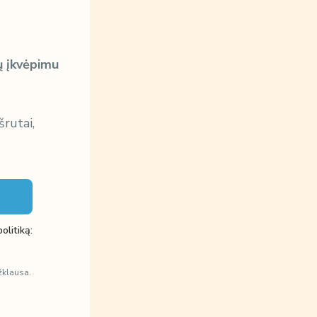
ų įkvėpimu
šrutai,
olitiką:
žklausa.