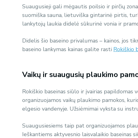
Suaugusieji gali mėgautis poilsio ir pirčių zona
suomiška sauna, lietuviška gintarinė pirtis, tur
lankytojų laukia didelė sūkurinė vonia ir pramo
Didelis šio baseino privalumas – kainos, jos ti
baseino lankymas kainas galite rasti
Rokiškio 
Vaikų ir suaugusių plaukimo pam
Rokiškio baseinas siūlo ir įvairias papildomas 
organizuojamos vaikų plaukimo pamokos, kuri
elgesio vandenyje. Užsiėmimai vyksta su instru
Suaugusiesiems taip pat organizuojamos plau
Ieškantiems aktyvesnio laisvalaikio baseinas siūl