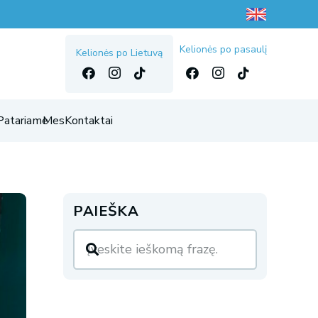
Kelionės po pasaulį
Kelionės po Lietuvą
Patariame
Mes
Kontaktai
PAIEŠKA