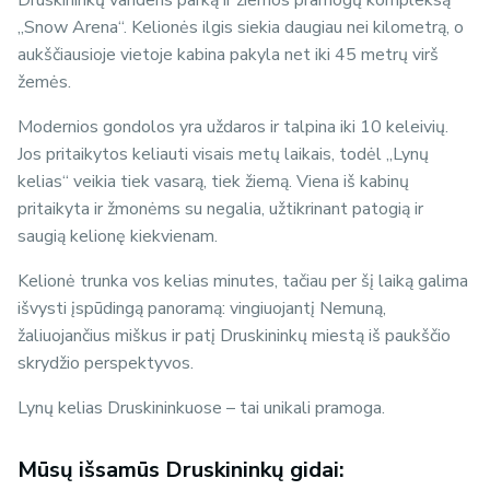
„Snow Arena“. Kelionės ilgis siekia daugiau nei kilometrą, o
aukščiausioje vietoje kabina pakyla net iki 45 metrų virš
žemės.
Modernios gondolos yra uždaros ir talpina iki 10 keleivių.
Jos pritaikytos keliauti visais metų laikais, todėl „Lynų
kelias“ veikia tiek vasarą, tiek žiemą. Viena iš kabinų
pritaikyta ir žmonėms su negalia, užtikrinant patogią ir
saugią kelionę kiekvienam.
Kelionė trunka vos kelias minutes, tačiau per šį laiką galima
išvysti įspūdingą panoramą: vingiuojantį Nemuną,
žaliuojančius miškus ir patį Druskininkų miestą iš paukščio
skrydžio perspektyvos.
Lynų kelias Druskininkuose – t
ai unikali pramoga.
Mūsų išsamūs Druskininkų gidai: