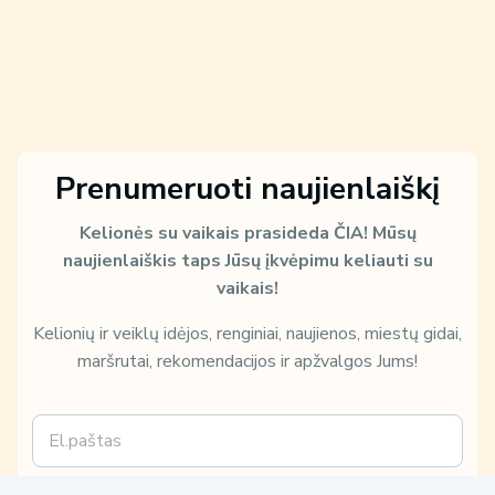
Prenumeruoti naujienlaiškį
Kelionės su vaikais prasideda ČIA!
Mūsų
naujienlaiškis taps Jūsų įkvėpimu keliauti su
vaikais!
Kelionių ir veiklų idėjos, renginiai, naujienos, miestų gidai,
maršrutai, rekomendacijos ir apžvalgos Jums!
E
m
a
i
k
Sužinokite, kaip ir kam Jūsų duomenis naudosime, perskaitę mūsų