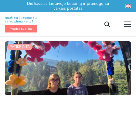
Didžiausias Lietuvoje kelionių ir pramogų su
vaikais portalas
Ruošiesi į kelionę su
vaiku pirmą kartą?
Pradėk nuo čia
PATIKRINTA