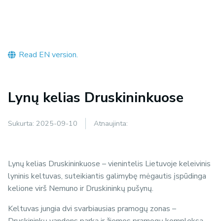
Read EN version.
Lynų kelias Druskininkuose
Sukurta:
2025-09-10
Atnaujinta:
Lynų kelias Druskininkuose – vienintelis Lietuvoje keleivinis
lyninis keltuvas, suteikiantis galimybę mėgautis įspūdinga
kelione virš Nemuno ir Druskininkų pušynų.
Keltuvas jungia dvi svarbiausias pramogų zonas –
Druskininkų vandens parką ir žiemos pramogų kompleksą