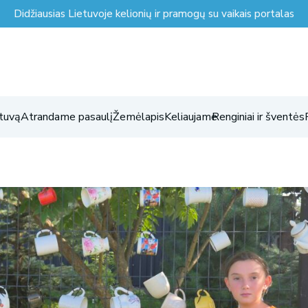
Didžiausias Lietuvoje kelionių ir pramogų su vaikais portalas
tuvą
Atrandame pasaulį
Žemėlapis
Keliaujame
Renginiai ir šventės