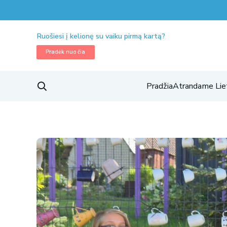
Ruošiesi į kelionę su vaiku pirmą kartą?
Pradėk nuo čia
Pradžia
Atrandame Lie