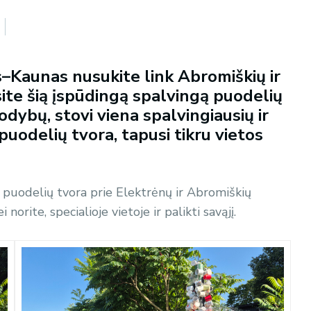
s–Kaunas nusukite link Abromiškių ir
ite šią įspūdingą spalvingą puodelių
dybų, stovi viena spalvingiausių ir
 puodelių tvora, tapusi tikru vietos
ji puodelių tvora prie Elektrėnų ir Abromiškių
 norite, specialioje vietoje ir palikti savąjį.