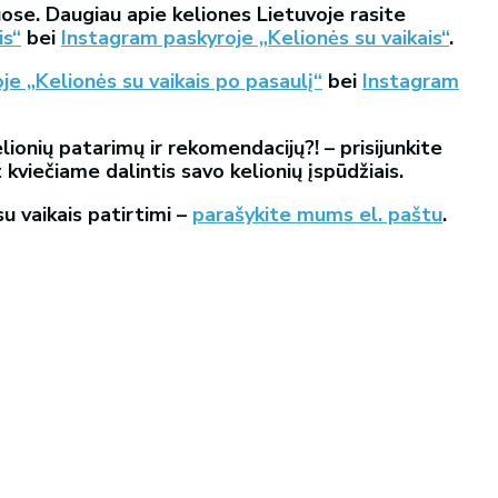
ose. Daugiau apie keliones Lietuvoje rasite
is“
bei
Instagram paskyroje „Kelionės su vaikais“
.
e „Kelionės su vaikais po pasaulį“
bei
Instagram
lionių patarimų ir rekomendacijų?! – prisijunkite
t kviečiame dalintis savo kelionių įspūdžiais.
su vaikais patirtimi –
parašykite mums el. paštu
.