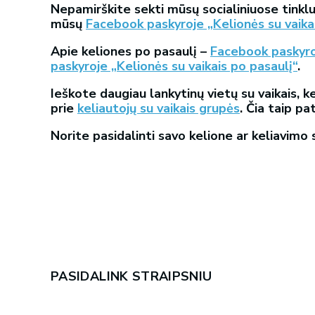
Nepamirškite sekti mūsų socialiniuose tinklu
mūsų
Facebook paskyroje „Kelionės su vaika
Apie keliones po pasaulį –
Facebook paskyroj
paskyroje „Kelionės su vaikais po pasaulį“
.
Ieškote daugiau lankytinų vietų su vaikais, ke
prie
keliautojų su vaikais grupės
. Čia taip pa
Norite pasidalinti savo kelione ar keliavimo 
PASIDALINK STRAIPSNIU