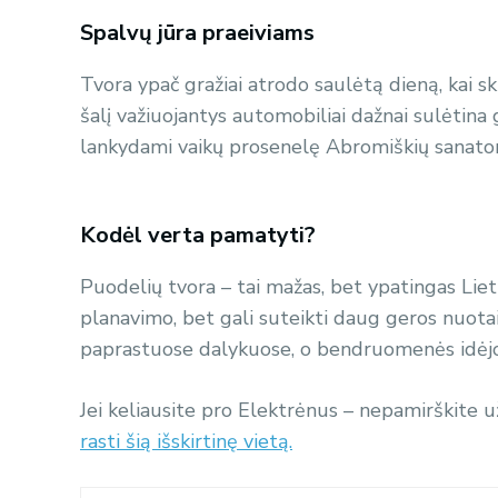
Spalvų jūra praeiviams
Tvora ypač gražiai atrodo saulėtą dieną, kai sk
šalį važiuojantys automobiliai dažnai sulėtina 
lankydami vaikų prosenelę Abromiškių sanatori
Kodėl verta pamatyti?
Puodelių tvora – tai mažas, bet ypatingas Liet
planavimo, bet gali suteikti daug geros nuota
paprastuose dalykuose, o bendruomenės idėjos g
Jei keliausite pro Elektrėnus – nepamirškite u
rasti šią išskirtinę vietą.