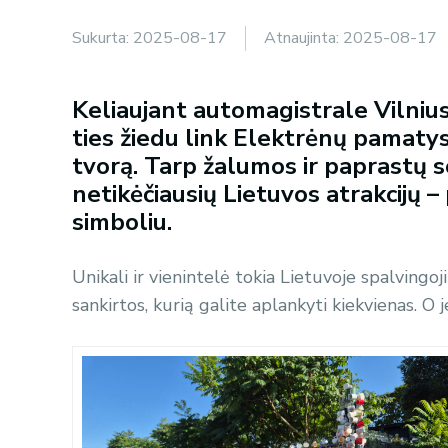
Sukurta:
2025-08-17
Atnaujinta:
2025-08-17
Keliaujant automagistrale Vilniu
ties žiedu link Elektrėnų pamatys
tvorą. Tarp žalumos ir paprastų so
netikėčiausių Lietuvos atrakcijų –
simboliu.
Unikali ir vienintelė tokia Lietuvoje spalvingo
sankirtos, kurią galite aplankyti kiekvienas. O jei