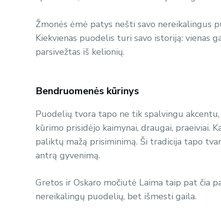
Žmonės ėmė patys nešti savo nereikalingus puod
Kiekvienas puodelis turi savo istoriją: vienas 
parsivežtas iš kelionių.
Bendruomenės kūrinys
Puodelių tvora tapo ne tik spalvingu akcentu
kūrimo prisidėjo kaimynai, draugai, praeiviai. K
paliktų mažą prisiminimą. Ši tradicija tapo tv
antrą gyvenimą.
Gretos ir Oskaro močiutė Laima taip pat čia pali
nereikalingų puodelių, bet išmesti gaila.