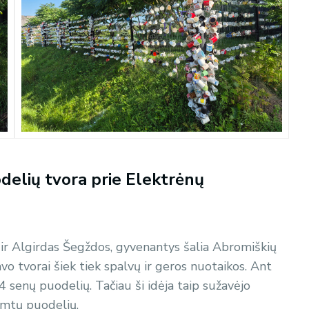
odelių tvora prie Elektrėnų
ia ir Algirdas Šegždos, gyvenantys šalia Abromiškių
vo tvorai šiek tiek spalvų ir geros nuotaikos. Ant
 senų puodelių. Tačiau ši idėja taip sužavėjo
šimtų puodelių.