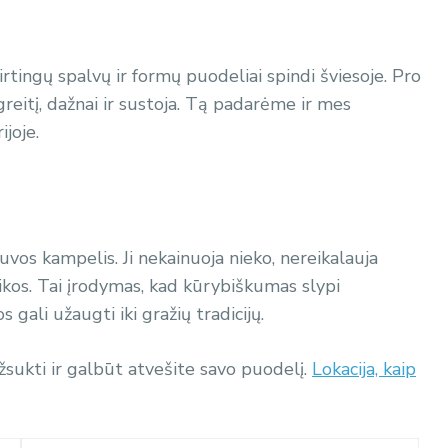
irtingų spalvų ir formų puodeliai spindi šviesoje. Pro
greitį, dažnai ir sustoja. Tą padarėme ir mes
joje.
uvos kampelis. Ji nekainuoja nieko, nereikalauja
ikos. Tai įrodymas, kad kūrybiškumas slypi
ali užaugti iki gražių tradicijų.
žsukti ir galbūt atvešite savo puodelį.
Lokacija, kaip