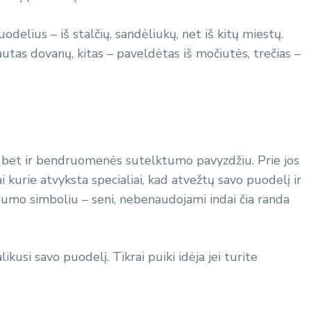
elius – iš stalčių, sandėliukų, net iš kitų miestų.
gautas dovanų, kitas – paveldėtas iš močiutės, trečias –
, bet ir bendruomenės sutelktumo pavyzdžiu. Prie jos
ai kurie atvyksta specialiai, kad atvežtų savo puodelį ir
arumo simboliu – seni, nebenaudojami indai čia randa
kusi savo puodelį. Tikrai puiki idėja jei turite