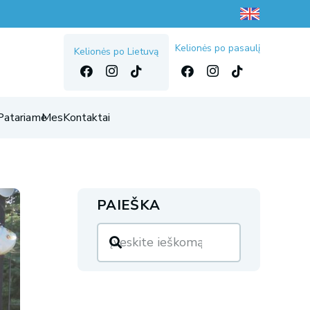
Kelionės po pasaulį
Kelionės po Lietuvą
Patariame
Mes
Kontaktai
PAIEŠKA