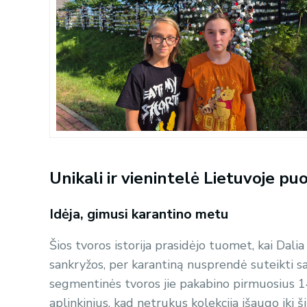
Unikali ir vienintelė Lietuvoje pu
Idėja, gimusi karantino metu
Šios tvoros istorija prasidėjo tuomet, kai Dal
sankryžos, per karantiną nusprendė suteikti sa
segmentinės tvoros jie pakabino pirmuosius 14
aplinkinius, kad netrukus kolekcija išaugo iki 