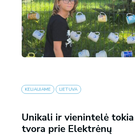
KELIAUJAME
LIETUVA
Unikali ir vienintelė toki
tvora prie Elektrėnų