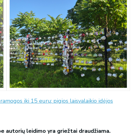
ramogos iki 15 eurų: pigios laisvalaikio idėjos
 be autorių leidimo yra griežtai draudžiama.