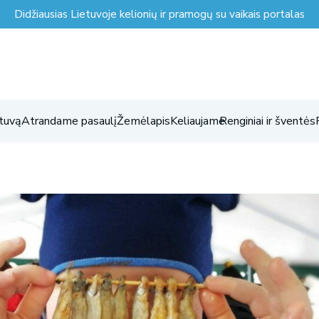
Didžiausias Lietuvoje kelionių ir pramogų su vaikais portalas
tuvą
Atrandame pasaulį
Žemėlapis
Keliaujame
Renginiai ir šventės