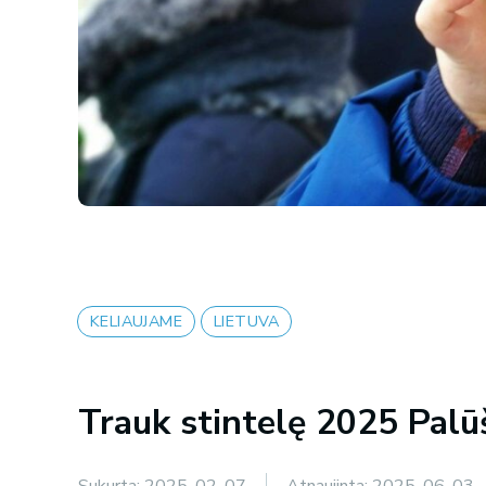
KELIAUJAME
LIETUVA
Trauk stintelę 2025 Palū
Sukurta:
2025-02-07
Atnaujinta:
2025-06-03