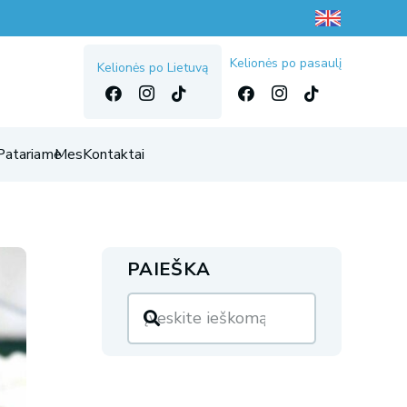
Kelionės po pasaulį
Kelionės po Lietuvą
Patariame
Mes
Kontaktai
PAIEŠKA