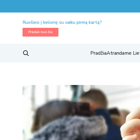
Ruošiesi į kelionę su vaiku pirmą kartą?
Pradėk nuo čia
Pradžia
Atrandame Lie