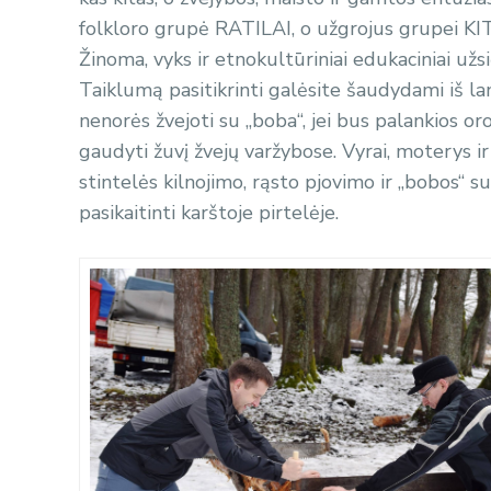
folkloro grupė RATILAI, o užgrojus grupei KITAV
Žinoma, vyks ir etnokultūriniai edukaciniai už
Taiklumą pasitikrinti galėsite šaudydami iš lan
nenorės žvejoti su „boba“, jei bus palankios or
gaudyti žuvį žvejų varžybose. Vyrai, moterys i
stintelės kilnojimo, rąsto pjovimo ir „bobos“ su
pasikaitinti karštoje pirtelėje.