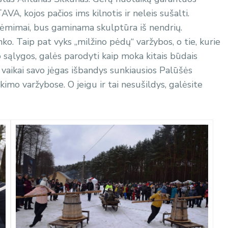
A, kojos pačios ims kilnotis ir neleis sušalti.
siėmimai, bus gaminama skulptūra iš nendrių.
ko. Taip pat vyks „milžino pėdų“ varžybos, o tie, kurie
o sąlygos, galės parodyti kaip moka kitais būdais
r vaikai savo jėgas išbandys sunkiausios Palūšės
kimo varžybose. O jeigu ir tai nesušildys, galėsite