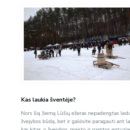
Kas laukia šventėje?
Nors šią žiemą Lūšių ežeras nepadengtas ledu
žvejybos būdą, bet ir galėsite paragauti ant l
kas kitas, o žvejybos, maisto ir gamtos entuz