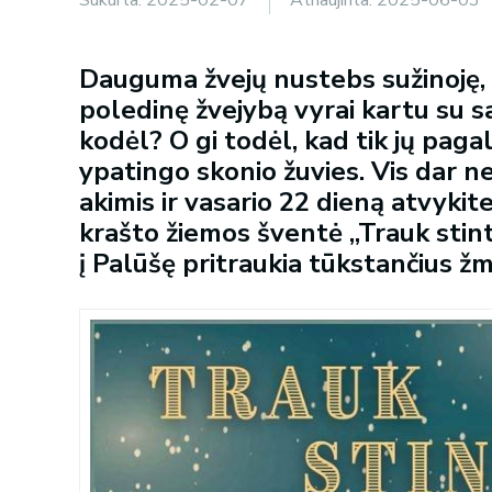
Dauguma žvejų nustebs sužinoję, 
poledinę žvejybą vyrai kartu su s
kodėl? O gi todėl, kad tik jų pag
ypatingo skonio žuvies. Vis dar n
akimis ir vasario 22 dieną atvykite
krašto žiemos šventė „Trauk stint
į Palūšę pritraukia tūkstančius žm