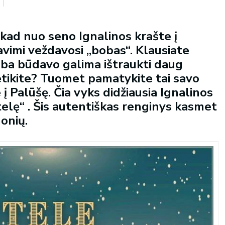
kad nuo seno Ignalinos krašte į
avimi veždavosi „bobas“. Klausiate
alba būdavo galima ištraukti daug
etikite? Tuomet pamatykite tai savo
 į Palūšę. Čia vyks didžiausia Ignalinos
elę“ . Šis autentiškas renginys kasmet
onių.