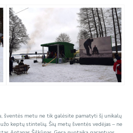
, šventės metu ne tik galėsite pamatyti šį unikalų
aužo keptų stintelių. Šių metų šventės vedėjas – ne
iastas Antanas Šilkūnas. Gerą nuotaiką garantuos