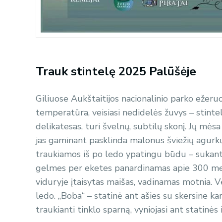
Trauk stintelę 2025 Palūšėje
Giliuose Aukštaitijos nacionalinio parko ežeruo
temperatūra, veisiasi nedidelės žuvys – stintelė
delikatesas, turi švelnų, subtilų skonį. Jų mėsa 
jas gaminant pasklinda malonus šviežių agurk
traukiamos iš po ledo ypatingu būdu – sukant 
gelmes per eketes panardinamas apie 300 metrų
viduryje įtaisytas maišas, vadinamas motnia. V
ledo. „Boba“ – statinė ant ašies su skersine kar
traukianti tinklo sparną, vyniojasi ant statinės i