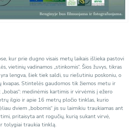
se, kur prie dugno visais metų laikais išlieka pastovi
s, vietinių vadinamos „stinkomis“. Šios žuvys, tikras
yra lengva, šiek tiek saldi, su riešutiniu poskoniu, o
ų kvapas. Stintelės gaudomos tik žiemos metu ir
„bobas“: medinėmis kartimis ir virvėmis į ežero
 ilgio ir apie 16 metrų pločio tinklas, kurio
ėliau dviem „bobomis“ jis su laimikiu traukiamas ant
timi, pritaisyta ant rogučių, kurią sukant virvė,
r tolygiai traukia tinklą.