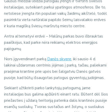
Gausūs medžiai leidžia patogiau įrengti ir tvirtinti šviesos
instaliacijas, suteikiant parkui ypatingos atmosferos. Be to,
netoliese įrengta itin populiari vaikų žaidimų aikštelė, todėl
pasirinkta vieta natūraliai papildo šeimų laisvalaikio erdves
ir kuria magišką šviesų maršrutą miesto centre.
Antra alternatyvi erdvė – Malūnų parkas buvo išbrauktas
paaiškėjus, kad parke nėra reikiamų elektros energijos
pajėgumų.
Nors įgyvendinant parką
Danės skvere
, iki sausio 4 d.
laikinai uždaromas centrinis įėjimas į parką, tačiau, paliekami
praėjimai krantine prie upės bei šaligatviu Danės gatvės
pusėje, kad būtų išsaugotas patogus gyventojų judėjimas.
Siekiant užtikrinti parko lankytojų patogumą, jame
instaliacijas bus galima apžiūrėti einant ratu. Būtent dėl šios
priežasties į uždarą teritoriją patenka dalis krantinės pusėje
esančių suoliukų. Tvoras sustačius ant žolynų, o suoliukus