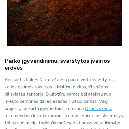
Parko įgyvendinimui svarstytos įvairios
erdvės
Renkantis Kakės Makės šviesų parko vietą svarstytos
kelios galimos lokacijos – Malūnų parkas, Klaipėdos
piliavietės teritorija, Skulptūrų parkas bei atokiau nuo
miesto centrinės dalies esantis Poilsio parkas. Visgi,
projektą ne kartą įgyvendinusi komanda
Danės skverą
rekomendavo kaip tinkamiausią erdvę. Parinktas skveras yra
toliau nuo marių, todėl čia mažesnė stipraus vėjo tikimybė.