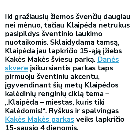
Iki gražiausių žiemos švenčių daugiau
nei mėnuo, tačiau Klaipėda netrukus
pasipildys šventinio laukimo
nuotaikomis. Sklaidydama tamsą,
Klaipėda jau lapkričio 15-ąją įžiebs
Kakės Makės šviesų parką.
Danės
skvere
įsikursiantis parkas taps
pirmuoju šventiniu akcentu,
įgyvendinant šių metų Klaipėdos
kalėdinių renginių ciklą tema –
„Klaipėda – miestas, kuris tiki
Kalėdomis!“. Ryškus ir spalvingas
Kakės Makės parkas
veiks lapkričio
15-sausio 4 dienomis.