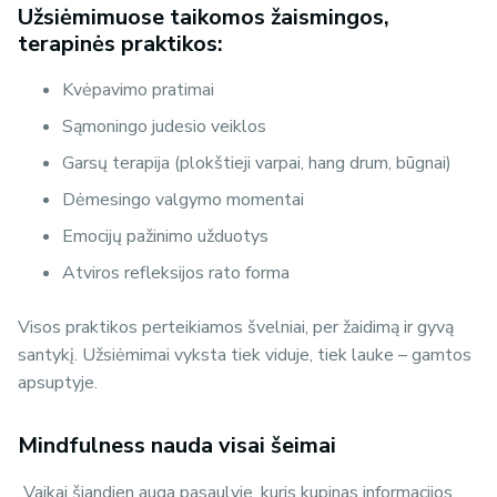
Užsiėmimuose taikomos žaismingos,
terapinės praktikos:
Kvėpavimo pratimai
Sąmoningo judesio veiklos
Garsų terapija (plokštieji varpai, hang drum, būgnai)
Dėmesingo valgymo momentai
Emocijų pažinimo užduotys
Atviros refleksijos rato forma
Visos praktikos perteikiamos švelniai, per žaidimą ir gyvą
santykį. Užsiėmimai vyksta tiek viduje, tiek lauke – gamtos
apsuptyje.
Mindfulness
nauda visai šeimai
„Vaikai šiandien auga pasaulyje, kuris kupinas informacijos,