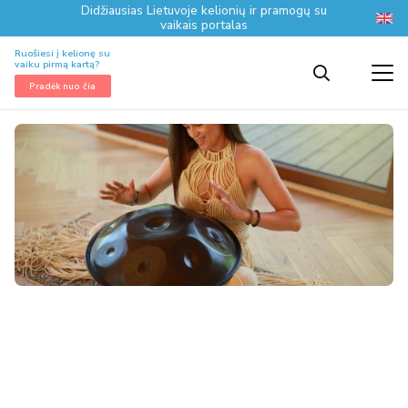
Didžiausias Lietuvoje kelionių ir pramogų su
vaikais portalas
Ruošiesi į kelionę su
vaiku pirmą kartą?
Pradėk nuo čia