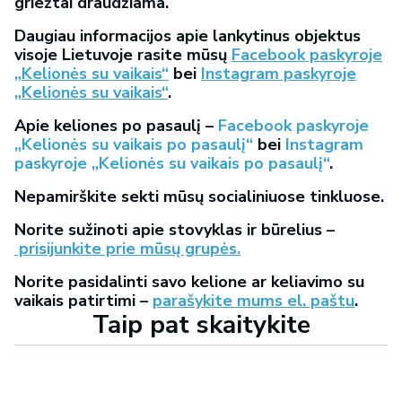
griežtai draudžiama.
Daugiau informacijos apie lankytinus objektus
visoje Lietuvoje rasite mūsų
Facebook paskyroje
„Kelionės su vaikais“
bei
Instagram paskyroje
„Kelionės su vaikais“
.
Apie keliones po pasaulį –
Facebook paskyroje
„Kelionės su vaikais po pasaulį“
bei
Instagram
paskyroje „Kelionės su vaikais po pasaulį“
.
Nepamirškite sekti mūsų socialiniuose tinkluose.
Norite sužinoti apie stovyklas ir būrelius –
prisijunkite prie mūsų grupės.
Norite pasidalinti savo kelione ar keliavimo su
vaikais patirtimi –
parašykite mums el. paštu
.
Taip pat skaitykite