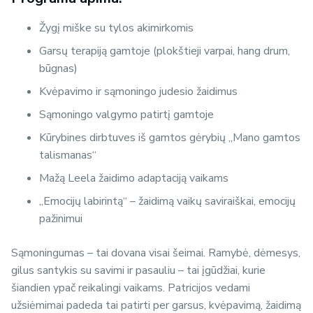
Žygį miške su tylos akimirkomis
Garsų terapiją gamtoje (plokštieji varpai, hang drum,
būgnas)
Kvėpavimo ir sąmoningo judesio žaidimus
Sąmoningo valgymo patirtį gamtoje
Kūrybines dirbtuves iš gamtos gėrybių „Mano gamtos
talismanas“
Mažą Leela žaidimo adaptaciją vaikams
„Emocijų labirintą“ – žaidimą vaikų saviraiškai, emocijų
pažinimui
Sąmoningumas – tai dovana visai šeimai. Ramybė, dėmesys,
gilus santykis su savimi ir pasauliu – tai įgūdžiai, kurie
šiandien ypač reikalingi vaikams. Patricijos vedami
užsiėmimai padeda tai patirti per garsus, kvėpavimą, žaidimą