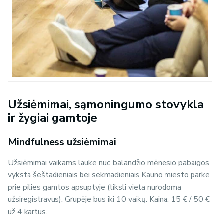
Užsiėmimai, sąmoningumo stovykla
ir žygiai gamtoje
Mindfulness
užsiėmimai
Užsiėmimai vaikams lauke nuo balandžio mėnesio pabaigos
vyksta šeštadieniais bei sekmadieniais Kauno miesto parke
prie pilies gamtos apsuptyje (tiksli vieta nurodoma
užsiregistravus). Grupėje bus iki 10 vaikų. Kaina: 15 € / 50 €
už 4 kartus.