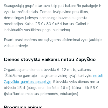
Suaugusiųjų grupė startavo taip pat balandžio pabaigoje ir
vyksta trečiadieniais. Temos: kvėpavimo praktikos,
dėmesingas judesys, sąmoningo buvimo su gamta
meditacijos. Kaina: 25 € / 80 € už 4 kartus. Galimi ir
individualūs susitikimai pagal susitarimą.
Esant prastesnėms oro sąlygoms užsiėmimai vyks jaukioje
vidaus erdvėje.
Dienos stovykla vaikams netoli Zapyškio
Organizuojama dienos stovykla 6–12 metų vaikams
„Žaidžiame gamtoje – auginame vidinę tylą“, kuri vyks
netoli
Zapyškio, gamtos apsuptyje
. Stovykla vyks dienos metu,
birželio 15 d. (blogu oru – birželio 16 d.). Kaina – tik 55 €
(įskaičiuotas maistas, priemonės, edukacijos).
Programa apima: