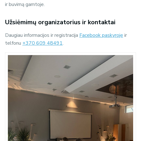
ir buvimą gamtoje.
Užsiėmimų organizatorius ir kontaktai
Daugiau informacijos ir registracija
Facebook paskyroje
ir
telfonu
+370 609 48491
.