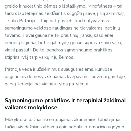
greičio ir nuolatinio dėmesio išblaškymo.
Mindfulness
– tai
tarsi stabtelėjimas, leidžiantis sugrįžti į save, į šią akimirką“,
– sako Patricija. Ji taip pat pastebi, kad dalyvavimas
sąmoningumo veiklose naudingas ne tik vaikams, bet ir jų
tėvams. Tėvai gauna ne tik praktinių įrankių kasdienei
emocijų higienai, bet ir galimybę geriau suprasti savo vaikų
vidinį pasaulį. Be to, bendros sąmoningumo praktikos
stiprina ryšį tarp vaikų ir jų šeimos.
Patricija veda ir užsiėmimus suaugusiesiems, kuriuose
pagrindinis dėmesys skiriamas kvėpavimui, buvimui gamtoje,
garsų terapijai bei vidinės tylos patyrimui.
Sąmoningumo praktikos ir terapiniai žaidimai
vaikams mokyklose
Mokyklose dažnai akcentuojamas akademinis tobulėjimas,
tačiau vis dažniau kalbama apie socialinio-emocinio ugdymo