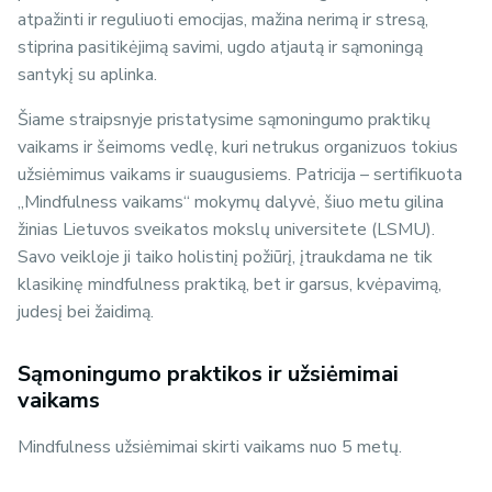
atpažinti ir reguliuoti emocijas, mažina nerimą ir stresą,
stiprina pasitikėjimą savimi, ugdo atjautą ir sąmoningą
santykį su aplinka.
Šiame straipsnyje pristatysime sąmoningumo praktikų
vaikams ir šeimoms vedlę, kuri netrukus organizuos tokius
užsiėmimus vaikams ir suaugusiems. Patricija – sertifikuota
„
Mindfulness
vaikams“ mokymų dalyvė, šiuo metu gilina
žinias Lietuvos sveikatos mokslų universitete (LSMU).
Savo veikloje ji taiko holistinį požiūrį, įtraukdama ne tik
klasikinę
mindfulness
praktiką, bet ir garsus, kvėpavimą,
judesį bei žaidimą.
Sąmoningumo praktikos ir užsiėmimai
vaikams
Mindfulness
užsiėmimai skirti vaikams nuo 5 metų.