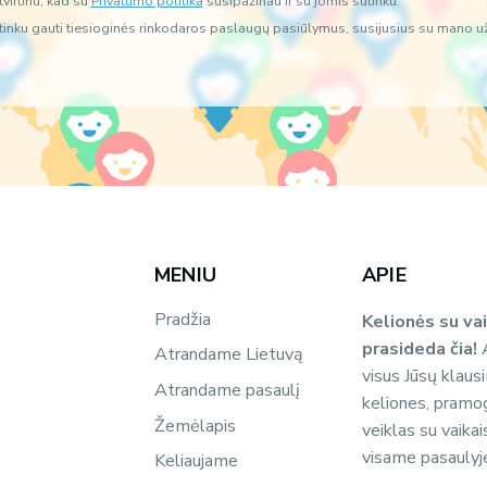
tvirtinu, kad su
Privatumo politika
susipažinau ir su jomis sutinku.
i
p
tinku gauti tiesioginės rinkodaros paslaugų pasiūlymus, susijusius su mano u
p
e
r
s
k
a
i
t
ę
P
r
MENIU
i
APIE
v
a
Pradžia
Kelionės su vai
t
prasideda čia!
A
Atrandame Lietuvą
u
visus Jūsų klaus
m
Atrandame pasaulį
o
keliones, pramoga
Žemėlapis
veiklas su vaikai
visame pasaulyj
Keliaujame