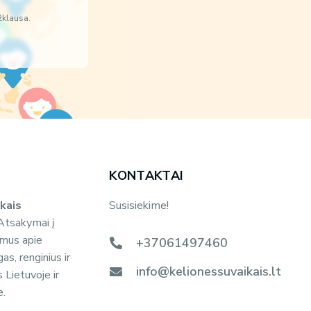
žklausa.
KONTAKTAI
kais
Susisiekime!
tsakymai į
imus apie
+37061497460
s, renginius ir
info@kelionessuvaikais.lt
s Lietuvoje ir
e.