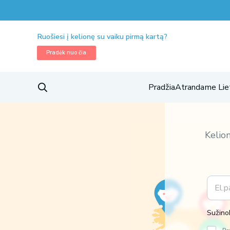
Ruošiesi į kelionę su vaiku pirmą kartą?
Pradėk nuo čia
Pradžia
Atrandame Lie
Kelionės 
Kelion
E
m
a
i
Sužinok
l
*