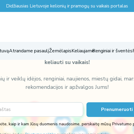
Didžiausias Lietuvoje kelionių ir pramogų su vaikais portalas
Prenumeruoti naujienlaiškį
tuvą
Atrandame pasaulį
Žemėlapis
Keliaujame
Renginiai ir šventės
su vaikais prasideda ČIA!
Mūsų naujienlaiškis taps Jūs
keliauti su vaikais!
ių ir veiklų idėjos, renginiai, naujienos, miestų gidai, mar
rekomendacijos ir apžvalgos Jums!
Prenumeruoti
ite, kaip ir kam Jūsų duomenis naudosime, perskaitę mūsų Privatumo p
k
a