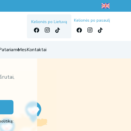
Kelionės po pasaulį
Kelionės po Lietuvą
Patariame
Mes
Kontaktai
ų įkvėpimu
šrutai,
olitiką: