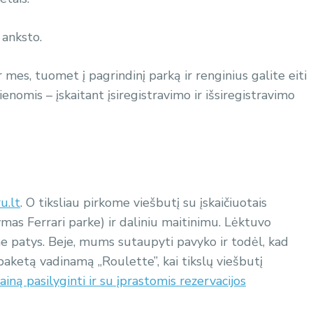
š anksto.
mes, tuomet į pagrindinį parką ir renginius galite eiti
dienomis – įskaitant įsiregistravimo ir išsiregistravimo
u.lt
. O tiksliau pirkome viešbutį su įskaičiuotais
mas Ferrari parke) ir daliniu maitinimu. Lėktuvo
e patys. Beje, mums sutaupyti pavyko ir todėl, kad
ketą vadinamą „Roulette”, kai tikslų viešbutį
ainą pasilyginti ir su įprastomis rezervacijos