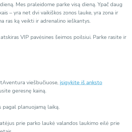
tą dieną. Mes praleidome parke visą dieną. Ypač daug
s – yra net dvi vaikiškos zonos lauke, yra zona ir
 ras ką veikti ir adrenalino ieškantys.
 atskiras VIP pavėsines šeimos poilsiui.
Parke rasite ir
ortAventura viešbučiuose,
įsigykite iš anksto
usite geresnę kainą.
ės pagal planuojamą laiką.
 atėjus prie parko laukė valandos laukimo eilė prie
etais.