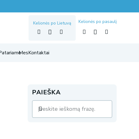
Kelionės po pasaulį
Kelionės po Lietuvą
Patariame
Mes
Kontaktai
PAIEŠKA