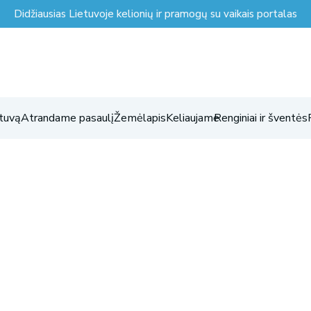
Didžiausias Lietuvoje kelionių ir pramogų su vaikais portalas
tuvą
Atrandame pasaulį
Žemėlapis
Keliaujame
Renginiai ir šventės