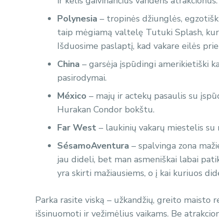
ir kelis gaivinančius vandens atrakcionus.
Polynesia
– tropinės džiunglės, egzotišk
taip mėgiamą valtelę Tutuki Splash, kuri 
Išduosime paslaptį, kad vakare eilės pri
China
– garsėja įspūdingi amerikietiški k
pasirodymai.
México
– majų ir actekų pasaulis su įsp
Hurakan Condor bokštu.
Far West
– laukinių vakarų miestelis su 
SésamoAventura
– spalvinga zona maži
jau dideli, bet man asmeniškai labai patik
yra skirti mažiausiems, o į kai kuriuos di
Parka rasite viską – užkandžių, greito maisto r
išsinuomoti ir vežimėlius vaikams. Be atrakci