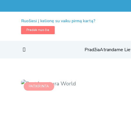
Ruošiesi į kelionę su vaiku pirmą kartą?
Pradėk nuo čia
Pradžia
Atrandame Lie
PATIKRINTA