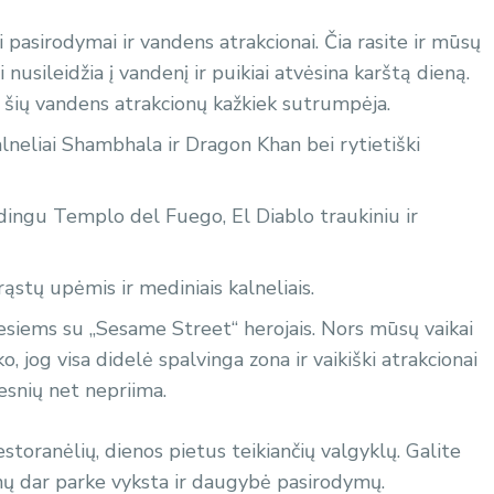
i pasirodymai ir vandens atrakcionai. Čia rasite ir mūsų
nusileidžia į vandenį ir puikiai atvėsina karštą dieną.
e šių vandens atrakcionų kažkiek sutrumpėja.
alneliai Shambhala ir Dragon Khan bei rytietiški
ūdingu Templo del Fuego, El Diablo traukiniu ir
rąstų upėmis ir mediniais kalneliais.
esiems su „Sesame Street“ herojais. Nors mūsų vaikai
o, jog visa didelė spalvinga zona ir vaikiški atrakcionai
desnių net nepriima.
estoranėlių, dienos pietus teikiančių valgyklų. Galite
onų dar parke vyksta ir daugybė pasirodymų.