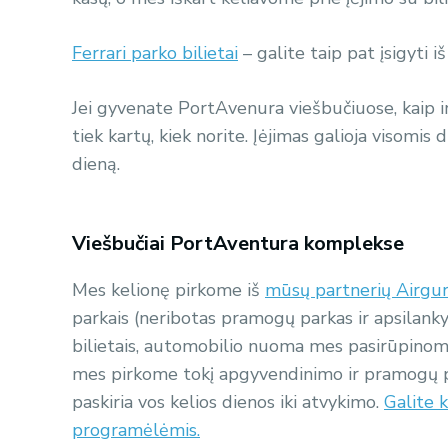
Ferrari parko bilietai
– galite taip pat įsigyti i
Jei gyvenate PortAvenura viešbučiuose, kaip ir 
tiek kartų, kiek norite. Įėjimas galioja visomis 
dieną.
Viešbučiai PortAventura komplekse
Mes kelionę pirkome iš
mūsų partnerių Airgur
parkais (neribotas pramogų parkas ir apsilanky
bilietais, automobilio nuoma mes pasirūpinom
mes pirkome tokį apgyvendinimo ir pramogų pa
paskiria vos kelios dienos iki atvykimo.
Galite k
programėlėmis.