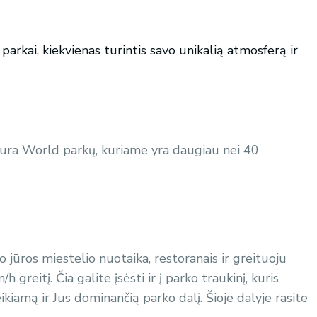
arkai, kiekvienas turintis savo unikalią atmosferą ir
entura World parkų, kuriame yra daugiau nei 40
 jūros miestelio nuotaika, restoranais ir greituoju
 greitį. Čia galite įsėsti ir į parko traukinį, kuris
ikiamą ir Jus dominančią parko dalį. Šioje dalyje rasite