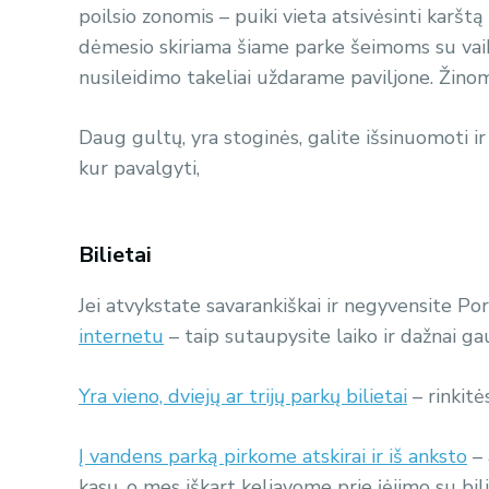
poilsio zonomis – puiki vieta atsivėsinti karš
dėmesio skiriama šiame parke šeimoms su vaikai
nusileidimo takeliai uždarame paviljone. Žinoma
Daug gultų, yra stoginės,
galite išsinuomoti ir
kur pavalgyti,
Bilietai
Jei atvykstate savarankiškai ir negyvensite P
internetu
– taip sutaupysite laiko ir dažnai ga
Yra vieno, dviejų ar trijų parkų bilietai
– rinkit
Į vandens parką pirkome atskirai ir iš anksto
–
kasų, o mes iškart keliavome prie įėjimo su bili