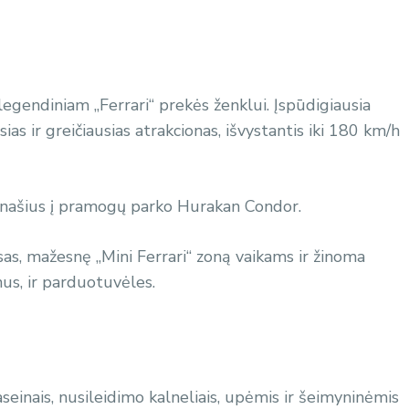
 legendiniam „Ferrari“ prekės ženklui. Įspūdigiausia
as ir greičiausias atrakcionas, išvystantis iki 180 km/h
 panašius į pramogų parko Hurakan Condor.
sas, mažesnę „Mini Ferrari“ zoną vaikams ir žinoma
nus, ir parduotuvėles.
aseinais, nusileidimo kalneliais, upėmis ir šeimyninėmis