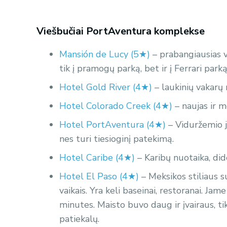
Viešbučiai PortAventura komplekse
Mansión de Lucy (5★)
– prabangiausias 
tik į pramogų parką, bet ir į Ferrari parką
Hotel Gold River (4★)
– laukinių vakarų 
Hotel Colorado Creek (4★)
– naujas ir m
Hotel PortAventura (4★)
– Viduržemio j
nes turi tiesioginį patekimą.
Hotel Caribe (4★)
– Karibų nuotaika, did
Hotel El Paso (4★)
– Meksikos stiliaus 
vaikais. Yra keli baseinai, restoranai. Ja
minutes. Maisto buvo daug ir įvairaus, ti
patiekalų.