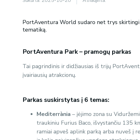
Sukurta:
2025-10-20
Atnaujinta:
PortAventura World sudaro net trys skirtingi p
tematiką.
PortAventura Park – pramogų parkas
Tai pagrindinis ir didžiausias iš trijų PortAv
įvairiausių atrakcionų.
Parkas suskirstytas į 6 temas:
Mediterrània
– įėjimo zona su Viduržemio
traukiniu Furius Baco, išvystančiu 135 km/h
ramiai apveš aplink parką arba nuveš į re