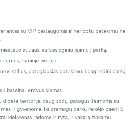
variantas su VIP paslaugomis ir neribotu patekimu ne
.
miestelio stiliaus, su tiesioginiu įėjimu į parką.
odernus, ramioje vietoje.
ūros stilius, patogiausias patekimui į pagrindinį parką,
eli baseinai, erdvus kiemas.
su didele teritorija, daug sodų, patogus šeimoms su
me mes ir gyvenome. Iki pramogų parkų reikėjo paeiti 5
krai kiekvienas radome ir rytą, ir vakarą tinkamų