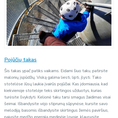
Pojūčių takas
Šis takas ypač patiks vaikams. Eidami šiuo taku, patirsite
malonių įspūdžių. Viską galima liesti, lipti, įlysti. Tako
stotelėse Jūsų laukia įvairūs pojūčiai. Kas įdomiausia, kad
kiekvienoje stotelėje teks skirtingos užduotys, kurias
turėsite švykdyti. Kelionė taku tarsi smagus žaidimas visai
šeimai. Išbandysite vėjo stiprumą sūpynėse, kursite savo
melodiją, basomis išbandysite skirtingus žemės paviršius,
pajusite medžio energiją medinėje lovoje, klausysite