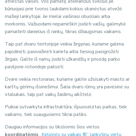
atneštas vaišes. Vos pamatę ateinančius svečius jie
būriuojasi prie tvoros laukdami kokius skanėstus atvežė
mažieji lankytojai. Jie mielai vaišinasi obuoliais arba
morkomis. Važiuodami nepamirškit įsidėti vaišių, galimybė
pamaitinti danielius iš rankų, tikras džiaugsmas vaikams.
Taip pat dvaro teritorijoje veikia žirgynas, kuriame galima
pajodinėti, pasivažinėti karieta arba tiesiog pasigrožėti
žirgais. Galite iš namų įsidėti užkandžių ir prisėdę parko
paviljone-rotondoje pailsėti.
Dvare veikia restoranas, kuriame galite užsisakyti maisto ar
karštų gėrimų išsinešimui. Šalia dvaro rūmų yra pavėsinė su
staliukais, taip pat vaikų žaidimų aikštelė.
Puikiai sutvarkyta infrastruktūra, išpuoselėtas parkas, tiek
vaikams, tiek suaugusiems tikrai patiks.
Daugiau informacijos su tiksliomis šios vietos
koordinatėmis
„Kelionės su vaikais ®“ lankytinų vietų