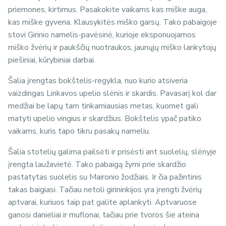
priemones, kirtimus. Pasakokite vaikams kas miške auga,
kas miške gyvena. Klausykitės miško garsų. Tako pabaigoje
stovi Girinio namelis-pavėsinė, kurioje eksponuojamos
miško žvėrių ir paukščių nuotraukos, jaunųjų miško lankytojų
piešiniai, kūrybiniai darbai.
Šalia įrengtas bokštelis-regykla, nuo kurio atsiveria
vaizdingas Linkavos upelio slėnis ir skardis. Pavasarį kol dar
medžiai be lapų tam tinkamiausias metas, kuomet gali
matyti upelio vingius ir skardžius. Bokštelis ypač patiko
vaikams, kuris tapo tikru pasakų nameliu.
Šalia stotelių galima pailsėti ir prisėsti ant suolelių, slėnyje
įrengta laužavietė. Tako pabaigą žymi prie skardžio
pastatytas suolelis su Maironio žodžiais. Ir čia pažintinis
takas baigiasi. Tačiau netoli girininkijos yra įrengti žvėrių
aptvarai, kuriuos taip pat galite aplankyti. Aptvaruose
ganosi danieliai ir muflonai, tačiau prie tvoros šie ateina