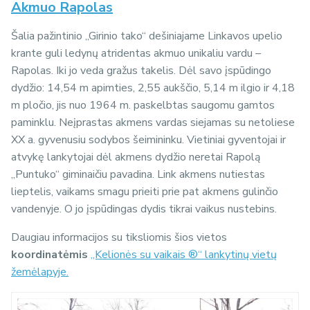
Akmuo Rapolas
Šalia pažintinio „Girinio tako“ dešiniajame Linkavos upelio
krante guli ledynų atridentas akmuo unikaliu vardu –
Rapolas. Iki jo veda gražus takelis. Dėl savo įspūdingo
dydžio: 14,54 m apimties, 2,55 aukščio, 5,14 m ilgio ir 4,18
m pločio, jis nuo 1964 m. paskelbtas saugomu gamtos
paminklu. Neįprastas akmens vardas siejamas su netoliese
XX a. gyvenusiu sodybos šeimininku. Vietiniai gyventojai ir
atvykę lankytojai dėl akmens dydžio neretai Rapolą
„Puntuko“ giminaičiu pavadina. Link akmens nutiestas
lieptelis, vaikams smagu prieiti prie pat akmens gulinčio
vandenyje. O jo įspūdingas dydis tikrai vaikus nustebins.
Daugiau informacijos su tiksliomis šios vietos
koordinatėmis
„Kelionės su vaikais ®“ lankytinų vietų
žemėlapyje.