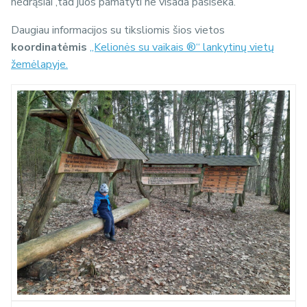
nedrąsiai ,tad juos pamatyti ne visada pasiseka.
Daugiau informacijos su tiksliomis šios vietos
koordinatėmis
„Kelionės su vaikais ®“ lankytinų vietų
žemėlapyje.