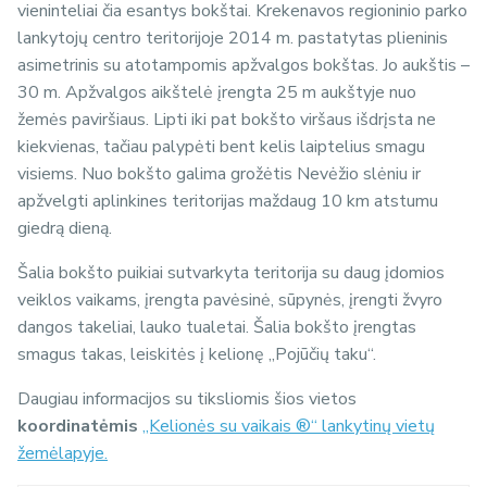
vieninteliai čia esantys bokštai. Krekenavos regioninio parko
lankytojų centro teritorijoje 2014 m. pastatytas plieninis
asimetrinis su atotampomis apžvalgos bokštas. Jo aukštis –
30 m. Apžvalgos aikštelė įrengta 25 m aukštyje nuo
žemės paviršiaus. Lipti iki pat bokšto viršaus išdrįsta ne
kiekvienas, tačiau palypėti bent kelis laiptelius smagu
visiems. Nuo bokšto galima grožėtis Nevėžio slėniu ir
apžvelgti aplinkines teritorijas maždaug 10 km atstumu
giedrą dieną.
Šalia bokšto puikiai sutvarkyta teritorija su daug įdomios
veiklos vaikams, įrengta pavėsinė, sūpynės, įrengti žvyro
dangos takeliai, lauko tualetai. Šalia bokšto įrengtas
smagus takas, leiskitės į kelionę „Pojūčių taku“.
Daugiau informacijos su tiksliomis šios vietos
koordinatėmis
„Kelionės su vaikais ®“ lankytinų vietų
žemėlapyje.