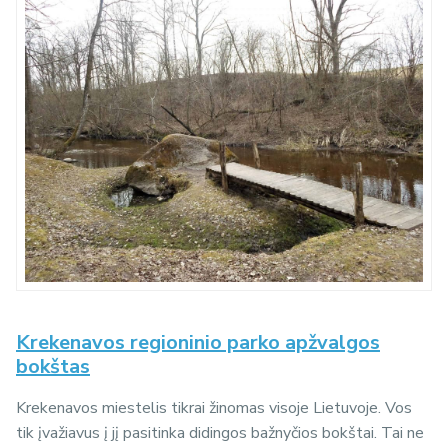
Krekenavos regioninio parko apžvalgos
bokštas
Krekenavos miestelis tikrai žinomas visoje Lietuvoje. Vos
tik įvažiavus į jį pasitinka didingos bažnyčios bokštai. Tai ne