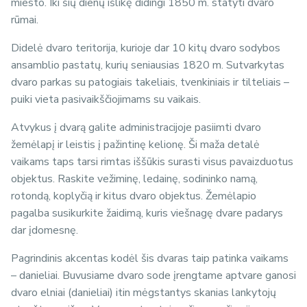
miesto. Iki šių dienų išlikę didingi 1850 m. statyti dvaro
rūmai.
Didelė dvaro teritorija, kurioje dar 10 kitų dvaro sodybos
ansamblio pastatų, kurių seniausias 1820 m. Sutvarkytas
dvaro parkas su patogiais takeliais, tvenkiniais ir tilteliais –
puiki vieta pasivaikščiojimams su vaikais.
Atvykus į dvarą galite administracijoje pasiimti dvaro
žemėlapį ir leistis į pažintinę kelionę. Ši maža detalė
vaikams taps tarsi rimtas iššūkis surasti visus pavaizduotus
objektus. Raskite vežiminę, ledainę, sodininko namą,
rotondą, koplyčią ir kitus dvaro objektus. Žemėlapio
pagalba susikurkite žaidimą, kuris viešnagę dvare padarys
dar įdomesnę.
Pagrindinis akcentas kodėl šis dvaras taip patinka vaikams
– danieliai. Buvusiame dvaro sode įrengtame aptvare ganosi
dvaro elniai (danieliai) itin mėgstantys skanias lankytojų