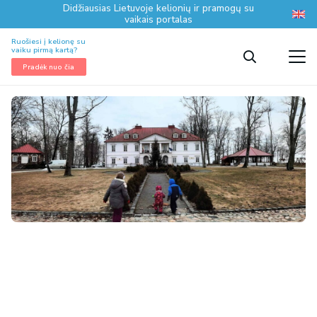
Didžiausias Lietuvoje kelionių ir pramogų su
vaikais portalas
Ruošiesi į kelionę su
vaiku pirmą kartą?
Pradėk nuo čia