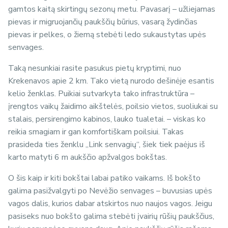
gamtos kaitą skirtingų sezonų metu. Pavasarį – užliejamas
pievas ir migruojančių paukščių būrius, vasarą žydinčias
pievas ir pelkes, o žiemą stebėti ledo sukaustytas upės
senvages.
Taką nesunkiai rasite pasukus pietų kryptimi, nuo
Krekenavos apie 2 km. Tako vietą nurodo dešinėje esantis
kelio ženklas. Puikiai sutvarkyta tako infrastruktūra –
įrengtos vaikų žaidimo aikštelės, poilsio vietos, suoliukai su
stalais, persirengimo kabinos, lauko tualetai. – viskas ko
reikia smagiam ir gan komfortiškam poilsiui. Takas
prasideda ties ženklu „Link senvagių“, šiek tiek paėjus iš
karto matyti 6 m aukščio apžvalgos bokštas.
O šis kaip ir kiti bokštai labai patiko vaikams. Iš bokšto
galima pasižvalgyti po Nevėžio senvages – buvusias upės
vagos dalis, kurios dabar atskirtos nuo naujos vagos. Jeigu
pasiseks nuo bokšto galima stebėti įvairių rūšių paukščius,