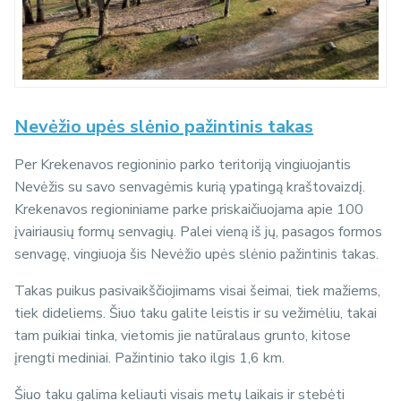
Nevėžio upės slėnio pažintinis takas
Per Krekenavos regioninio parko teritoriją vingiuojantis
Nevėžis su savo senvagėmis kurią ypatingą kraštovaizdį.
Krekenavos regioniniame parke priskaičiuojama apie 100
įvairiausių formų senvagių. Palei vieną iš jų, pasagos formos
senvagę, vingiuoja šis Nevėžio upės slėnio pažintinis takas.
Takas puikus pasivaikščiojimams visai šeimai, tiek mažiems,
tiek dideliems. Šiuo taku galite leistis ir su vežimėliu, takai
tam puikiai tinka, vietomis jie natūralaus grunto, kitose
įrengti mediniai. Pažintinio tako ilgis 1,6 km.
Šiuo taku galima keliauti visais metų laikais ir stebėti