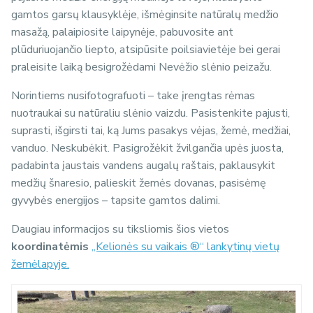
gamtos garsų klausyklėje, išmėginsite natūralų medžio
masažą, palaipiosite laipynėje, pabuvosite ant
plūduriuojančio liepto, atsipūsite poilsiavietėje bei gerai
praleisite laiką besigrožėdami Nevėžio slėnio peizažu.
Norintiems nusifotografuoti – take įrengtas rėmas
nuotraukai su natūraliu slėnio vaizdu. Pasistenkite pajusti,
suprasti, išgirsti tai, ką Jums pasakys vėjas, žemė, medžiai,
vanduo. Neskubėkit. Pasigrožėkit žvilgančia upės juosta,
padabinta įaustais vandens augalų raštais, paklausykit
medžių šnaresio, palieskit žemės dovanas, pasisėmę
gyvybės energijos – tapsite gamtos dalimi.
Daugiau informacijos su tiksliomis šios vietos
koordinatėmis
„Kelionės su vaikais ®“ lankytinų vietų
žemėlapyje.