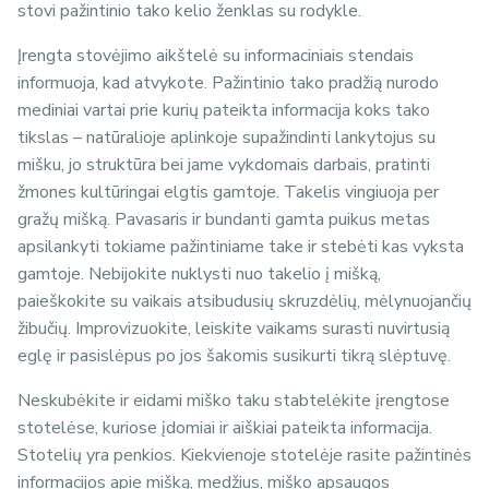
stovi pažintinio tako kelio ženklas su rodykle.
Įrengta stovėjimo aikštelė su informaciniais stendais
informuoja, kad atvykote. Pažintinio tako pradžią nurodo
mediniai vartai prie kurių pateikta informacija koks tako
tikslas – natūralioje aplinkoje supažindinti lankytojus su
mišku, jo struktūra bei jame vykdomais darbais, pratinti
žmones kultūringai elgtis gamtoje. Takelis vingiuoja per
gražų mišką. Pavasaris ir bundanti gamta puikus metas
apsilankyti tokiame pažintiniame take ir stebėti kas vyksta
gamtoje. Nebijokite nuklysti nuo takelio į mišką,
paieškokite su vaikais atsibudusių skruzdėlių, mėlynuojančių
žibučių. Improvizuokite, leiskite vaikams surasti nuvirtusią
eglę ir pasislėpus po jos šakomis susikurti tikrą slėptuvę.
Neskubėkite ir eidami miško taku stabtelėkite įrengtose
stotelėse, kuriose įdomiai ir aiškiai pateikta informacija.
Stotelių yra penkios. Kiekvienoje stotelėje rasite pažintinės
informacijos apie mišką, medžius, miško apsaugos