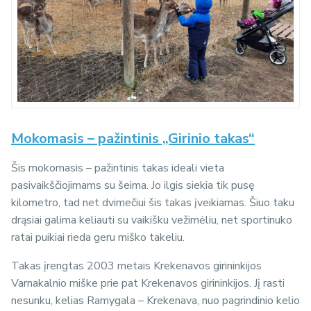
Mokomasis – pažintinis „Girinio takas“
Šis mokomasis – pažintinis takas ideali vieta
pasivaikščiojimams su šeima. Jo ilgis siekia tik pusę
kilometro, tad net dvimečiui šis takas įveikiamas. Šiuo taku
drąsiai galima keliauti su vaikišku vežimėliu, net sportinuko
ratai puikiai rieda geru miško takeliu.
Takas įrengtas 2003 metais Krekenavos girininkijos
Varnakalnio miške prie pat Krekenavos girininkijos. Jį rasti
nesunku, kelias Ramygala – Krekenava, nuo pagrindinio kelio