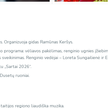
ijos. Organizuoja gidas Ramūnas Keršys.
o programa: vėliavos pakėlimas, renginio ugnies įžiebim
sveikinimas. Renginio vedėjai – Loreta Sungailienė ir Eg
u „Sartai 2026“.
Dusetų ruoniai.
taitijos regiono liaudiška muzika.