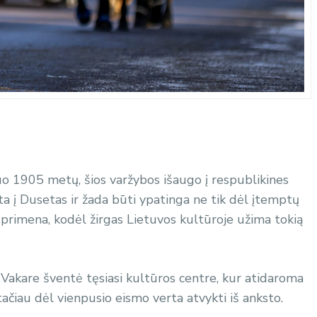
nuo 1905 metų, šios varžybos išaugo į respublikines
ta į Dusetas ir žada būti ypatinga ne tik dėl įtemptų
 primena, kodėl žirgas Lietuvos kultūroje užima tokią
 Vakare šventė tęsiasi kultūros centre, kur atidaroma
čiau dėl vienpusio eismo verta atvykti iš anksto.