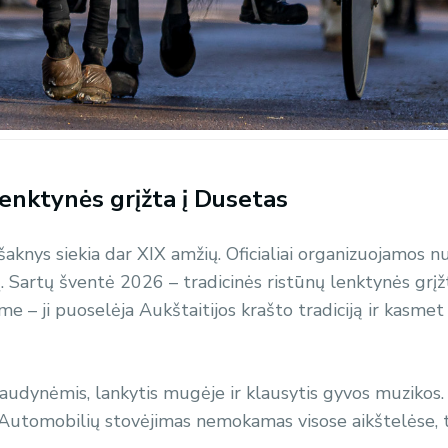
lenktynės grįžta į Dusetas
 šaknys siekia dar XIX amžių. Oficialiai organizuojamos 
. Sartų šventė 2026 – tradicinės ristūnų lenktynės grįž
 – ji puoselėja Aukštaitijos krašto tradiciją ir kasmet
maudynėmis, lankytis mugėje ir klausytis gyvos muzikos.
Automobilių stovėjimas nemokamas visose aikštelėse, ta