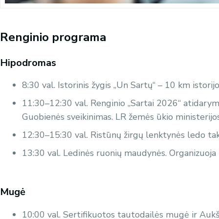
Renginio programa
Hipodromas
8:30 val. Istorinis žygis „Un Sartų“ – 10 km istor
11:30–12:30 val. Renginio „Sartai 2026“ atidarym
Guobienės sveikinimas. LR žemės ūkio ministerijos 
12:30–15:30 val. Ristūnų žirgų lenktynės ledo tak
13:30 val. Ledinės ruonių maudynės. Organizuoja 
Mugė
10:00 val. Sertifikuotos tautodailės mugė ir Aukš