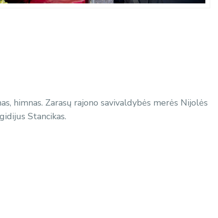
as, himnas. Zarasų rajono savivaldybės merės Nijolės
idijus Stancikas.