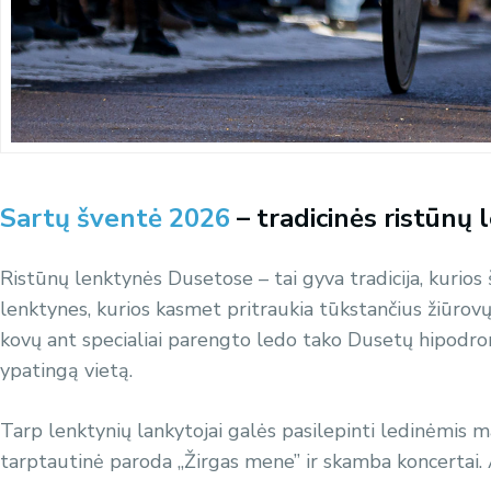
Sartų šventė 2026
– tradicinės ristūnų 
Ristūnų lenktynės Dusetose – tai gyva tradicija, kurios
lenktynes, kurios kasmet pritraukia tūkstančius žiūrovų
kovų ant specialiai parengto ledo tako Dusetų hipodrome
ypatingą vietą.
Tarp lenktynių lankytojai galės pasilepinti ledinėmis 
tarptautinė paroda „Žirgas mene” ir skamba koncertai. 