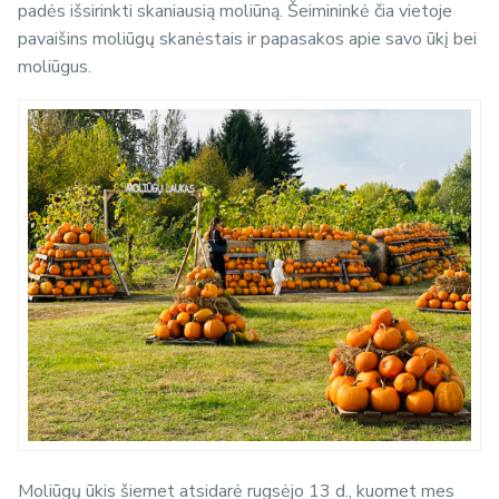
padės išsirinkti skaniausią moliūną. Šeimininkė čia vietoje
pavaišins moliūgų skanėstais ir papasakos apie savo ūkį bei
moliūgus.
Moliūgų ūkis šiemet atsidarė rugsėjo 13 d., kuomet mes