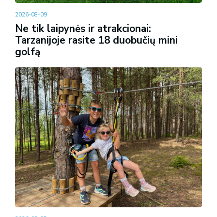
2026-08-09
Ne tik laipynės ir atrakcionai:
Tarzanijoje rasite 18 duobučių mini
golfą