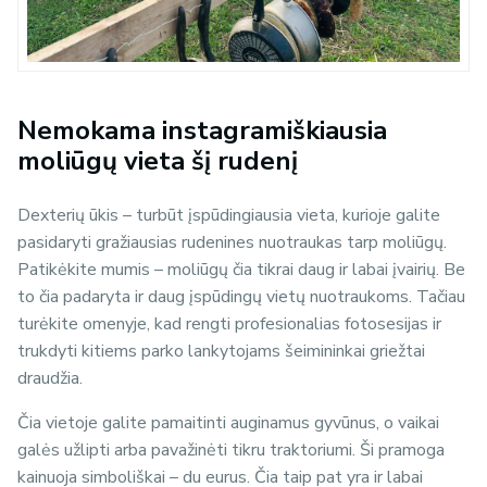
Nemokama instagramiškiausia
moliūgų vieta šį rudenį
Dexterių ūkis – turbūt įspūdingiausia vieta, kurioje galite
pasidaryti gražiausias rudenines nuotraukas tarp moliūgų.
Patikėkite mumis – moliūgų čia tikrai daug ir labai įvairių. Be
to čia padaryta ir daug įspūdingų vietų nuotraukoms. Tačiau
turėkite omenyje, kad rengti profesionalias fotosesijas ir
trukdyti kitiems parko lankytojams šeimininkai griežtai
draudžia.
Čia vietoje galite pamaitinti auginamus gyvūnus, o vaikai
galės užlipti arba pavažinėti tikru traktoriumi. Ši pramoga
kainuoja simboliškai – du eurus. Čia taip pat yra ir labai