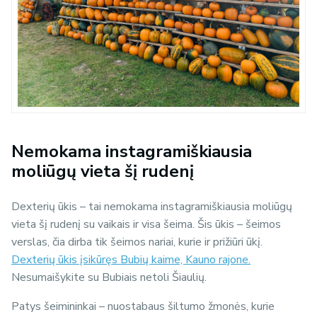
Nemokama instagramiškiausia
moliūgų vieta šį rudenį
Dexterių ūkis – tai nemokama instagramiškiausia moliūgų
vieta šį rudenį su vaikais ir visa šeima. Šis ūkis – šeimos
verslas, čia dirba tik šeimos nariai, kurie ir prižiūri ūkį.
Dexterių ūkis įsikūręs Bubių kaime, Kauno rajone.
Nesumaišykite su Bubiais netoli Šiaulių.
Patys šeimininkai – nuostabaus šiltumo žmonės, kurie