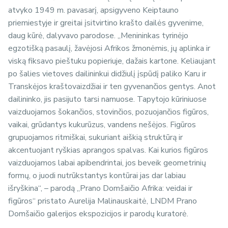
atvyko 1949 m. pavasarį, apsigyveno Keiptauno
priemiestyje ir greitai įsitvirtino krašto dailės gyvenime,
daug kūrė, dalyvavo parodose. „Menininkas tyrinėjo
egzotišką pasaulį, žavėjosi Afrikos žmonėmis, jų aplinka ir
viską fiksavo pieštuku popieriuje, dažais kartone. Keliaujant
po šalies vietoves dailininkui didžiulį įspūdį paliko Karu ir
Transkėjos kraštovaizdžiai ir ten gyvenančios gentys. Anot
dailininko, jis pasijuto tarsi namuose. Tapytojo kūriniuose
vaizduojamos šokančios, stovinčios, pozuojančios figūros,
vaikai, grūdantys kukurūzus, vandens nešėjos. Figūros
grupuojamos ritmiškai, sukuriant aiškią struktūrą ir
akcentuojant ryškias aprangos spalvas. Kai kurios figūros
vaizduojamos labai apibendrintai, jos beveik geometrinių
formų, o juodi nutrūkstantys kontūrai jas dar labiau
išryškina“, – parodą „Prano Domšaičio Afrika: veidai ir
figūros“ pristato Aurelija Malinauskaitė, LNDM Prano
Domšaičio galerijos ekspozicijos ir parodų kuratorė.