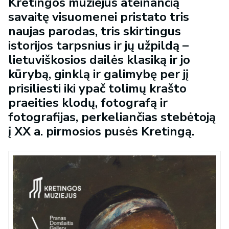
Kretingos muziejus ateinančią
savaitę visuomenei pristato tris
naujas parodas, tris skirtingus
istorijos tarpsnius ir jų užpildą –
lietuviškosios dailės klasiką ir jo
kūrybą, ginklą ir galimybę per jį
prisiliesti iki ypač tolimų krašto
praeities klodų, fotografą ir
fotografijas, perkeliančias stebėtoją
į XX a. pirmosios pusės Kretingą.