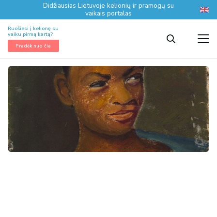
Didžiausias Lietuvoje kelionių ir pramogų su
vaikais portalas
Ruošiesi į kelionę su
vaiku pirmą kartą?
Pradėk nuo čia