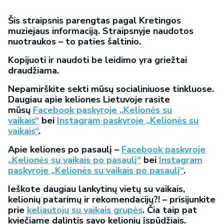
Šis straipsnis parengtas pagal Kretingos
muziejaus informaciją. Straipsnyje naudotos
nuotraukos – to paties šaltinio.
Kopijuoti ir naudoti be leidimo yra griežtai
draudžiama.
Nepamirškite sekti mūsų socialiniuose tinkluose.
Daugiau apie keliones Lietuvoje rasite
mūsų
Facebook paskyroje „Kelionės su
vaikais“
bei
Instagram paskyroje „Kelionės su
vaikais“
.
Apie keliones po pasaulį –
Facebook paskyroje
„Kelionės su vaikais po pasaulį“
bei
Instagram
paskyroje „Kelionės su vaikais po pasaulį“
.
Ieškote daugiau lankytinų vietų su vaikais,
kelionių patarimų ir rekomendacijų?! – prisijunkite
prie
keliautojų su vaikais grupės
. Čia taip pat
kviečiame dalintis savo kelionių įspūdžiais.