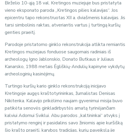
Birželio 10-ąją 18 val. Kretingos muziejuje bus pristatyta
vieno eksponato paroda „Kretingos pilies kalavijas“. Jos
epicentru tapo rekonstruotas XII a. dviašmenis kalavijas. Jis
tarsi simbolinis raktas, atveriantis vartus į turtingą kuršių
genties praeitį.
Parodoje pristatomo ginklo rekonstrukcija atlikta remiantis
Kretingos muziejaus fonduose saugomais radiniais iš
archeologų Igno Jablonskio, Donato Butkaus ir Juliaus
Kanarsko, 1988 metais Ėgliškių-Andulių kapinyne vykdytų
archeologinių kasinėjimų.
Turtingo kuršių kario ginklo rekonstrukciją inicijavo
Kretingoje augęs kraštotyrininkas, žurnalistas Denisas
Nikitenka. Kalavijo prikėlimo naujam gyvenimui misija buvo
patikėta senovės ginkladirbystės amatą tyrinėjančiam
kalviui Adomui Sviklui. Abu parodos „kaltininkai“ atvyks į
pristatymo renginį ir pasidalins savo žiniomis apie kuršišką
šio krašto praeitį, karybos tradicijas, kurių paveikslą jie