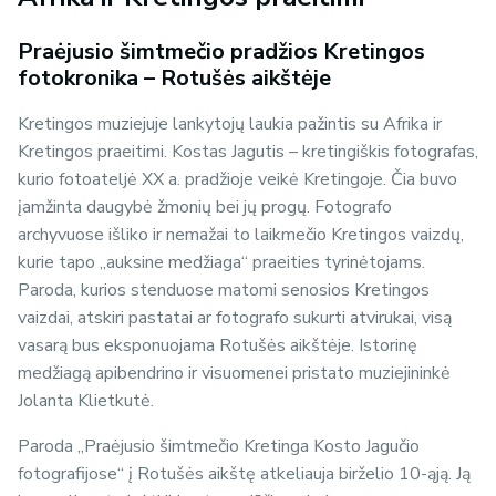
Praėjusio šimtmečio pradžios Kretingos
fotokronika – Rotušės aikštėje
Kretingos muziejuje lankytojų laukia pažintis su Afrika ir
Kretingos praeitimi. Kostas Jagutis – kretingiškis fotografas,
kurio fotoateljė XX a. pradžioje veikė Kretingoje. Čia buvo
įamžinta daugybė žmonių bei jų progų. Fotografo
archyvuose išliko ir nemažai to laikmečio Kretingos vaizdų,
kurie tapo „auksine medžiaga“ praeities tyrinėtojams.
Paroda, kurios stenduose matomi senosios Kretingos
vaizdai, atskiri pastatai ar fotografo sukurti atvirukai, visą
vasarą bus eksponuojama Rotušės aikštėje. Istorinę
medžiagą apibendrino ir visuomenei pristato muziejininkė
Jolanta Klietkutė.
Paroda „Praėjusio šimtmečio Kretinga Kosto Jagučio
fotografijose“ į Rotušės aikštę atkeliauja birželio 10-ąją. Ją