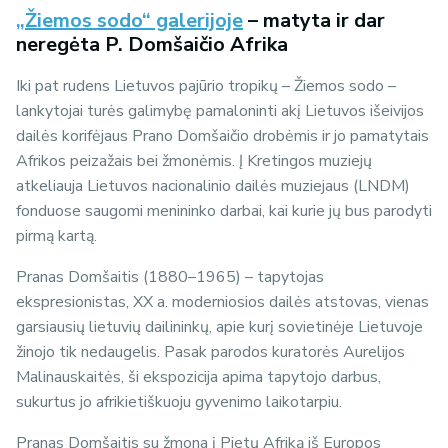
„Žiemos sodo“ galerijoje
– matyta ir dar
neregėta P. Domšaičio Afrika
Iki pat rudens Lietuvos pajūrio tropikų – Žiemos sodo –
lankytojai turės galimybę pamaloninti akį Lietuvos išeivijos
dailės korifėjaus Prano Domšaičio drobėmis ir jo pamatytais
Afrikos peizažais bei žmonėmis. Į Kretingos muziejų
atkeliauja Lietuvos nacionalinio dailės muziejaus (LNDM)
fonduose saugomi menininko darbai, kai kurie jų bus parodyti
pirmą kartą.
Pranas Domšaitis (1880–1965) – tapytojas
ekspresionistas, XX a. moderniosios dailės atstovas, vienas
garsiausių lietuvių dailininkų, apie kurį sovietinėje Lietuvoje
žinojo tik nedaugelis. Pasak parodos kuratorės Aurelijos
Malinauskaitės, ši ekspozicija apima tapytojo darbus,
sukurtus jo afrikietiškuoju gyvenimo laikotarpiu.
Pranas Domšaitis su žmona į Pietų Afriką iš Europos