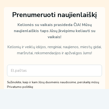
Prenumeruoti naujienlaiškį
Kelionės su vaikais prasideda ČIA!
Mūsų
naujienlaiškis taps Jūsų įkvėpimu keliauti su
vaikais!
Kelionių ir veiklų idėjos, renginiai, naujienos, miestų gidai,
maršrutai, rekomendacijos ir apžvalgos Jums!
E
m
a
i
i
Sužinokite, kaip ir kam Jūsų duomenis naudosime, perskaitę mūsų
l
r
Privatumo politiką:
*
k
Patvirtinu, kad su
Privatumo politika
susipažinau ir su jomis
a
sutinku.
i
Sutinku gauti tiesioginės rinkodaros paslaugų pasiūlymus,
p
susijusius su mano užklausa.