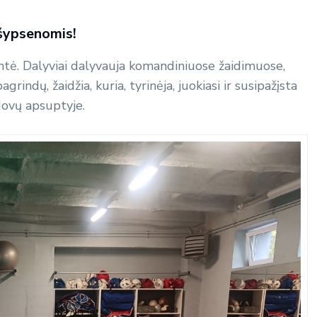
 šypsenomis!
entė. Dalyviai dalyvauja komandiniuose žaidimuose,
ndų, žaidžia, kuria, tyrinėja, juokiasi ir susipažįsta
adovų apsuptyje.