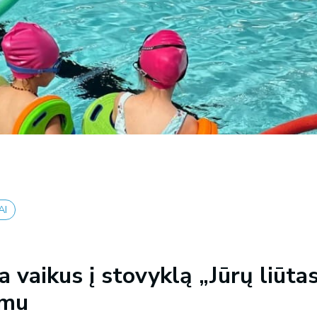
AI
a vaikus į stovyklą „Jūrų liūta
imu