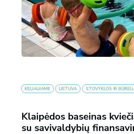
KELIAUJAME
LIETUVA
STOVYKLOS IR BŪRELI
Klaipėdos baseinas kvieči
su savivaldybių finansav