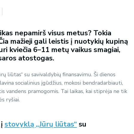
vaikas nepamirš visus metus? Tokia
 Čia mažieji gali leistis į nuotykių kupiną
kuri kviečia 6–11 metų vaikus smagiai,
asaros atostogas.
ūrų liūtas“ su savivaldybių finansavimu. Ši dienos
 lavina socialinius įgūdžius, mokosi bendradarbiauti,
s vandens pramogomis. Tai laikas, kai stiprėja ne tik
s ryšiai.
 į
stovyklą „Jūrų liūtas“
su