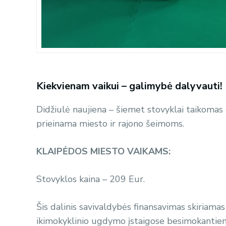
Kiekvienam vaikui – galimybė dalyvauti!
Didžiulė naujiena – šiemet stovyklai taikomas 
prieinama miesto ir rajono šeimoms.
KLAIPĖDOS MIESTO VAIKAMS:
Stovyklos kaina – 209 Eur.
Šis dalinis savivaldybės finansavimas skiria
ikimokyklinio ugdymo įstaigose besimokantie