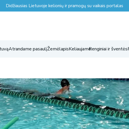
Didžiausias Lietuvoje kelionių ir pramogų su vaikais portalas
tuvą
Atrandame pasaulį
Žemėlapis
Keliaujame
Renginiai ir šventės