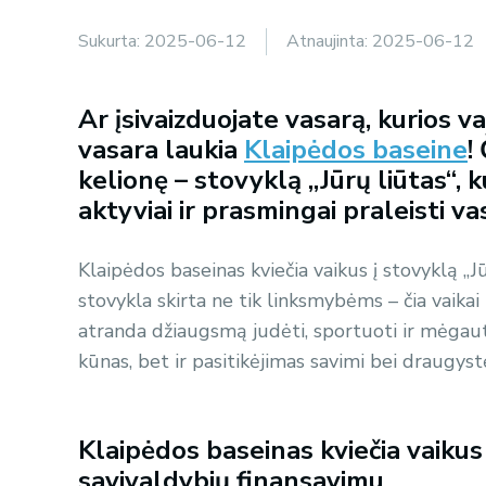
Sukurta:
2025-06-12
Atnaujinta:
2025-06-12
Ar įsivaizduojate vasarą, kurios 
vasara laukia
Klaipėdos baseine
!
kelionę – stovyklą „Jūrų liūtas“, 
aktyviai ir prasmingai praleisti v
Klaipėdos baseinas kviečia vaikus į stovyklą „J
stovykla skirta ne tik linksmybėms – čia vaikai
atranda džiaugsmą judėti, sportuoti ir mėgauti
kūnas, bet ir pasitikėjimas savimi bei draugystė
Klaipėdos baseinas kviečia vaikus
savivaldybių finansavimu