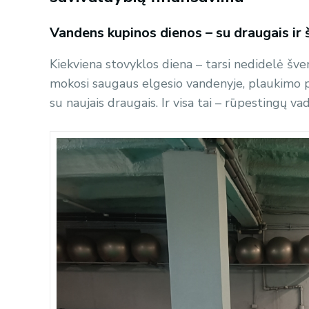
Vandens kupinos dienos – su draugais ir
Kiekviena stovyklos diena – tarsi nedidelė šv
mokosi saugaus elgesio vandenyje, plaukimo pagri
su naujais draugais. Ir visa tai – rūpestingų v