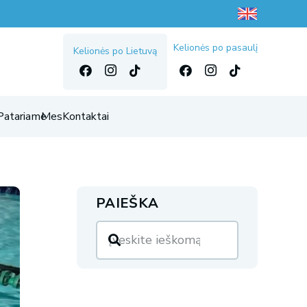
Kelionės po pasaulį
Kelionės po Lietuvą
Patariame
Mes
Kontaktai
PAIEŠKA