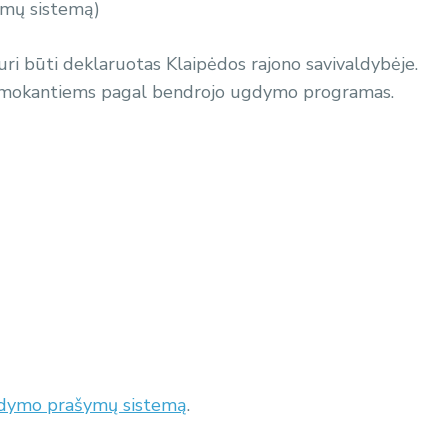
ymų sistemą)
turi būti deklaruotas Klaipėdos rajono savivaldybėje.
esimokantiems pagal bendrojo ugdymo programas.
ugdymo prašymų sistemą
.