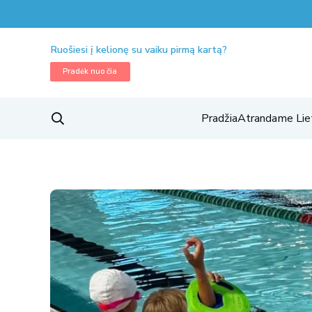
Ruošiesi į kelionę su vaiku pirmą kartą?
Pradėk nuo čia
Pradžia
Atrandame Lie