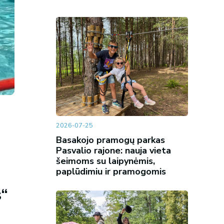
2026-07-25
Basakojo pramogų parkas
Pasvalio rajone: nauja vieta
šeimoms su laipynėmis,
paplūdimiu ir pramogomis
s“