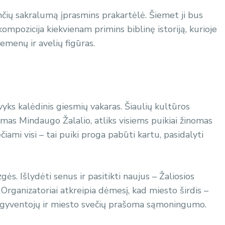
nčių sakralumą įprasmins prakartėlė. Šiemet ji bus
 kompozicija kiekvienam primins biblinę istoriją, kurioje
iemenų ir avelių figūras.
vyks kalėdinis giesmių vakaras. Šiaulių kultūros
mas Mindaugo Žalalio, atliks visiems puikiai žinomas
iami visi – tai puiki proga pabūti kartu, pasidalyti
s. Išlydėti senus ir pasitikti naujus – Žaliosios
rganizatoriai atkreipia dėmesį, kad miesto širdis –
ėl gyventojų ir miesto svečių prašoma sąmoningumo.