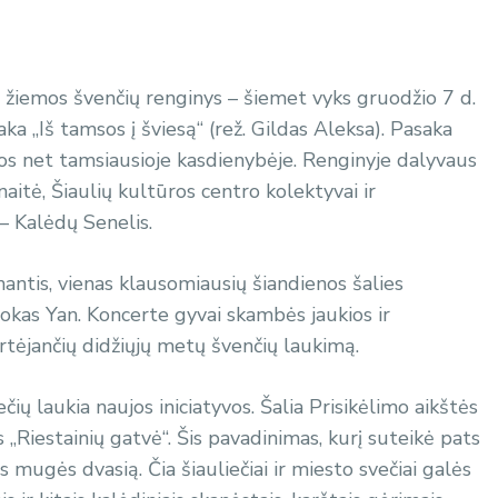
 žiemos švenčių renginys – šiemet vyks gruodžio 7 d.
ka „Iš tamsos į šviesą“ (rež. Gildas Aleksa). Pasaka
sos net tamsiausioje kasdienybėje. Renginyje dalyvaus
aitė, Šiaulių kultūros centro kolektyvai ir
– Kalėdų Senelis.
antis, vienas klausomiausių šiandienos šalies
Rokas Yan. Koncerte gyvai skambės jaukios ir
 artėjančių didžiųjų metų švenčių laukimą.
čių laukia naujos iniciatyvos. Šalia Prisikėlimo aikštės
s „Riestainių gatvė“. Šis pavadinimas, kurį suteikė pats
s mugės dvasią. Čia šiauliečiai ir miesto svečiai galės