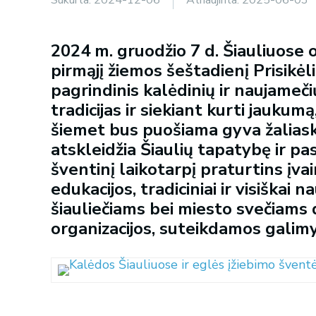
2024 m. gruodžio 7 d. Šiauliuose of
pirmąjį žiemos šeštadienį Prisikėl
pagrindinis kalėdinių ir naujameč
tradicijas ir siekiant kurti jaukum
šiemet bus puošiama gyva žaliaska
atskleidžia Šiaulių tapatybę ir pa
šventinį laikotarpį praturtins įvai
edukacijos, tradiciniai ir visiškai n
šiauliečiams bei miesto svečiams 
organizacijos, suteikdamos galimyb