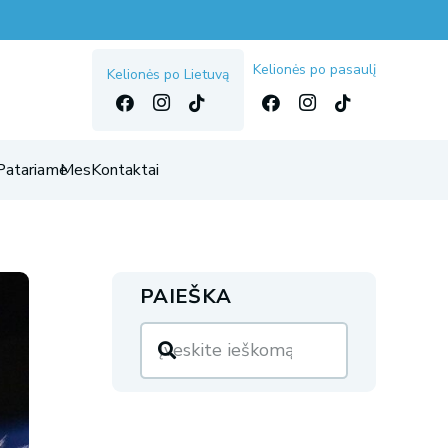
Kelionės po pasaulį
Kelionės po Lietuvą
Patariame
Mes
Kontaktai
PAIEŠKA