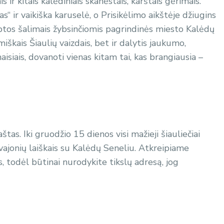
s ir kitais kalėdiniais skanėstais, karštais gėrimais.
s“ ir vaikiška karuselė, o Prisikėlimo aikštėje džiugins
btos šalimais žybsinčiomis pagrindinės miesto Kalėdų
iškais Šiaulių vaizdais, bet ir dalytis jaukumo,
siais, dovanoti vienas kitam tai, kas brangiausia –
štas. Iki gruodžio 15 dienos visi mažieji šiauliečiai
 svajonių laiškais su Kalėdų Seneliu. Atkreipiame
, todėl būtinai nurodykite tikslų adresą, jog