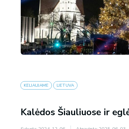
KELIAUJAME
LIETUVA
Kalėdos Šiauliuose ir egl
Sukurta:
2024-12-06
Atnaujinta:
2025-06-03