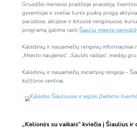
Gruodžio mėnesio pradžioje prasidėję šventiniai 
gyventojai ir svečiai turės puikią progą aktyvia
parodose, akcijose ir kituose renginiuose, kuri
programą galima rasti
Šiaulių miesto savival
Kalėdinių ir naujamečių renginių informaciniai rė
„Miesto naujienos“, „Saulės radijas“, medijų grup
Kalėdinių ir naujamečių iniciatyvų rengėja – Ši
kultūros centras.
„Kelionės su vaikais” kviečia į Šiaulius ir