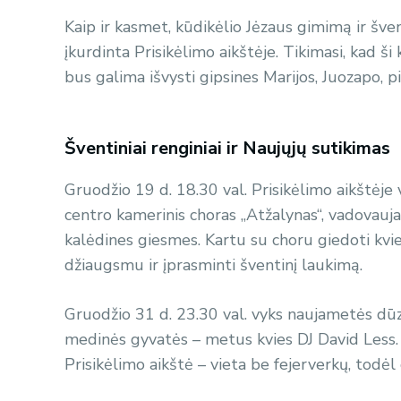
Kaip ir kasmet, kūdikėlio Jėzaus gimimą ir šve
įkurdinta Prisikėlimo aikštėje. Tikimasi, kad ši
bus galima išvysti gipsines Marijos, Juozapo, p
Šventiniai renginiai ir Naujųjų sutikimas
Gruodžio 19 d. 18.30 val. Prisikėlimo aikštėje 
centro kamerinis choras „Atžalynas“, vadovauja
kalėdines giesmes. Kartu su choru giedoti kvieč
džiaugsmu ir įprasminti šventinį laukimą.
Gruodžio 31 d. 23.30 val. vyks naujametės dūzgė
medinės gyvatės – metus kvies DJ David Less. O
Prisikėlimo aikštė – vieta be fejerverkų, tod