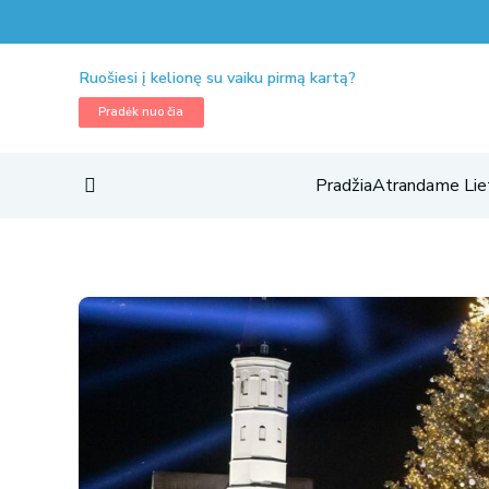
Ruošiesi į kelionę su vaiku pirmą kartą?
Pradėk nuo čia
Pradžia
Atrandame Lie