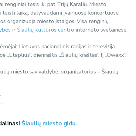
renginiai tęsis iki pat Trijų Karalių. Miesto
i leisti laiką, dalyvaudami įvairiuose koncertuose,
uos organizuoja miesto įstaigos. Visą renginių
dybės
ir
Šiaulių kultūros centro
interneto svetainėse.
mėjai: Lietuvos nacionalinis radijas ir televizija,
ė „Etaplius“, dienraštis „Šiaulių kraštas“, IĮ „Owexx“.
aulių miesto savivaldybė, organizatorius – Šiaulių
 dalinasi
Šiaulių miesto gidu.