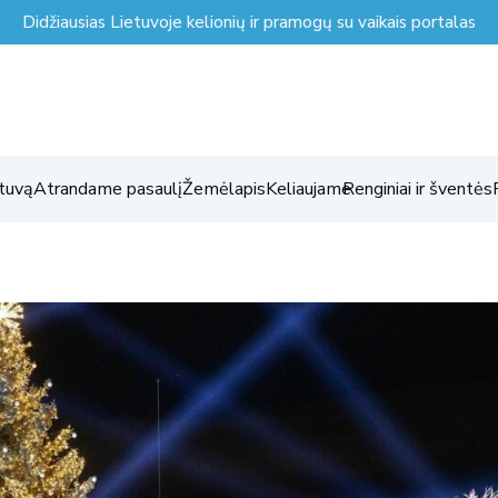
Didžiausias Lietuvoje kelionių ir pramogų su vaikais portalas
tuvą
Atrandame pasaulį
Žemėlapis
Keliaujame
Renginiai ir šventės