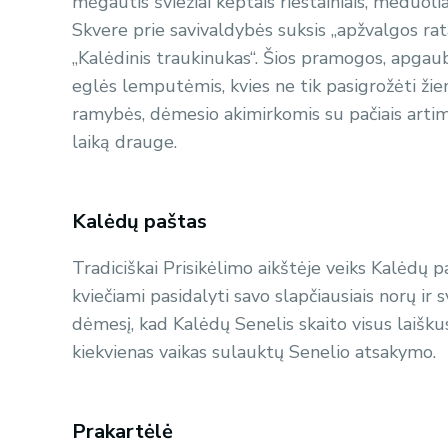
mėgautis šviežiai keptais riestainiais, meduoliai
Skvere prie savivaldybės suksis „apžvalgos rata
„Kalėdinis traukinukas“. Šios pramogos, apgau
eglės lemputėmis, kvies ne tik pasigrožėti žiem
ramybės, dėmesio akimirkomis su pačiais artimai
laiką drauge.
Kalėdų paštas
Tradiciškai Prisikėlimo aikštėje veiks Kalėdų pa
kviečiami pasidalyti savo slapčiausiais norų ir
dėmesį, kad Kalėdų Senelis skaito visus laiškus
kiekvienas vaikas sulauktų Senelio atsakymo.
Prakartėlė