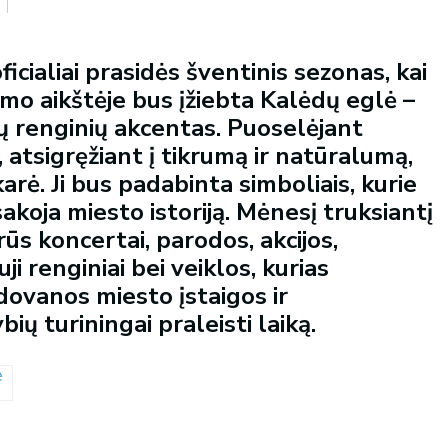
icialiai prasidės šventinis sezonas, kai
imo aikštėje bus įžiebta Kalėdų eglė –
ių renginių akcentas. Puoselėjant
ą, atsigręžiant į tikrumą ir natūralumą,
rė. Ji bus padabinta simboliais, kurie
sakoja miesto istoriją. Mėnesį truksiantį
rūs koncertai, parodos, akcijos,
auji renginiai bei veiklos, kurias
dovanos miesto įstaigos ir
ių turiningai praleisti laiką.