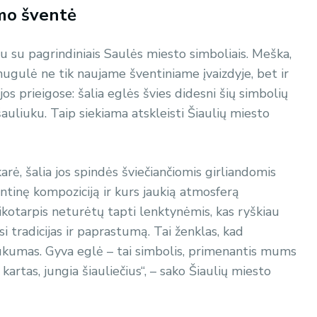
imo šventė
rtu su pagrindiniais Saulės miesto simboliais. Meška,
 nugulė ne tik naujame šventiniame įvaizdyje, bet ir
os prieigose: šalia eglės švies didesni šių simbolių
auliuku. Taip siekiama atskleisti Šiaulių miesto
rė, šalia jos spindės šviečiančiomis girliandomis
tinę kompoziciją ir kurs jaukią atmosferą
aikotarpis neturėtų tapti lenktynėmis, kas ryškiau
i tradicijas ir paprastumą. Tai ženklas, kad
jaukumas. Gyva eglė – tai simbolis, primenantis mums
kartas, jungia šiauliečius“, – sako Šiaulių miesto