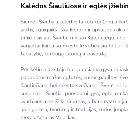
Kalėdos Šiauliuose ir eglės įžieb
Šiemet Šiauliai į kalėdinį laikotarpį žengia ka
jautis, kunigaikštiška kepurė ir apvaizdos akis
puikuosis ant Šiaulių miesto Kalėdų eglės bei j
variantai kartu su miesto krypties simboliu – š
tapatybę, turtingą istoriją ir paveldą.
Prisikėlimo aikštėje bus puošiama gyva žaliaska
papuoštos mažos eglutės, kurios papildys šven
šiauliečiams bei miesto svečiams. „Šventinis l
suspindės. Šiauliai, puošdami gyvą eglę, renkas
svarbiausia ne išskirtinumas, o bendrystė ir 
apie gamtą, tvarumą ir tradicijas, kurios jungia 
meras Artūras Visockas.