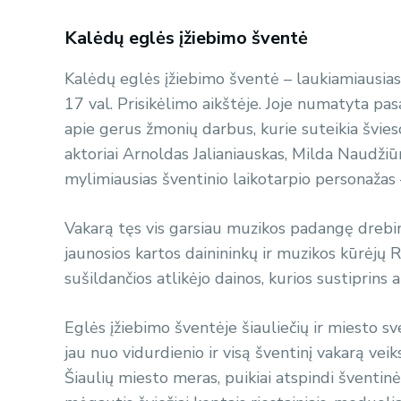
Kalėdų eglės įžiebimo šventė
Kalėdų eglės įžiebimo šventė – laukiamiausias
17 val. Prisikėlimo aikštėje. Joje numatyta pasa
apie gerus žmonių darbus, kurie suteikia švie
aktoriai Arnoldas Jalianiauskas, Milda Naudžiūn
mylimiausias šventinio laikotarpio personažas 
Vakarą tęs vis garsiau muzikos padangę drebin
jaunosios kartos dainininkų ir muzikos kūrėjų 
sušildančios atlikėjo dainos, kurios sustiprins
Eglės įžiebimo šventėje šiauliečių ir miesto sve
jau nuo vidurdienio ir visą šventinį vakarą veik
Šiaulių miesto meras, puikiai atspindi šventinė