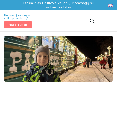
Didžiausias Lietuvoje kelionių ir pramogų su
vaikais portalas
Ruošiesi į kelionę su
vaiku pirmą kartą?
Pradėk nuo čia