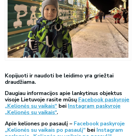
Kopijuoti ir naudoti be leidimo yra griežtai
draudžiama.
Daugiau informacijos apie lankytinus objektus
visoje Lietuvoje rasite mūsų
Facebook paskyroje
„Kelionės su vaikais“
bei
Instagram paskyroje
„Kelionės su vaikais“
.
Apie keliones po pasaulį –
Facebook paskyroje
„Kelionės su vaikais po pasaulį“
bei
Instagram