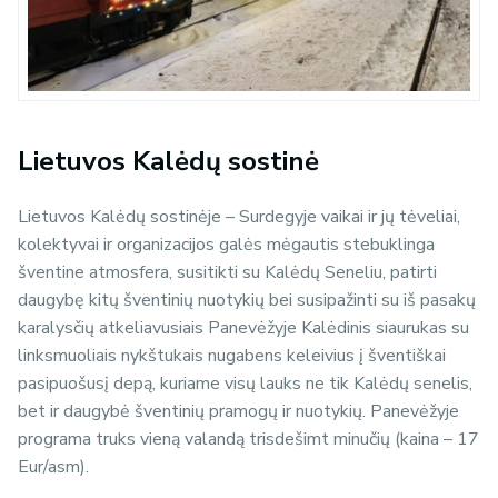
Lietuvos Kalėdų sostinė
Lietuvos Kalėdų sostinėje – Surdegyje vaikai ir jų tėveliai,
kolektyvai ir organizacijos galės mėgautis stebuklinga
šventine atmosfera, susitikti su Kalėdų Seneliu, patirti
daugybę kitų šventinių nuotykių bei susipažinti su iš pasakų
karalysčių atkeliavusiais Panevėžyje Kalėdinis siaurukas su
linksmuoliais nykštukais nugabens keleivius į šventiškai
pasipuošusį depą, kuriame visų lauks ne tik Kalėdų senelis,
bet ir daugybė šventinių pramogų ir nuotykių. Panevėžyje
programa truks vieną valandą trisdešimt minučių (kaina – 17
Eur/asm).