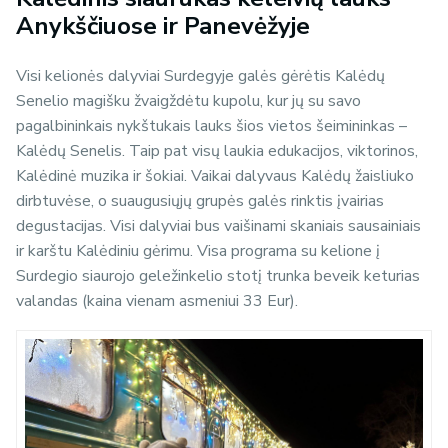
Anykščiuose ir Panevėžyje
Visi kelionės dalyviai Surdegyje galės gėrėtis Kalėdų
Senelio magišku žvaigždėtu kupolu, kur jų su savo
pagalbininkais nykštukais lauks šios vietos šeimininkas –
Kalėdų Senelis. Taip pat visų laukia edukacijos, viktorinos,
Kalėdinė muzika ir šokiai. Vaikai dalyvaus Kalėdų žaisliuko
dirbtuvėse, o suaugusiųjų grupės galės rinktis įvairias
degustacijas. Visi dalyviai bus vaišinami skaniais sausainiais
ir karštu Kalėdiniu gėrimu. Visa programa su kelione į
Surdegio siaurojo geležinkelio stotį trunka beveik keturias
valandas (kaina vienam asmeniui 33 Eur).