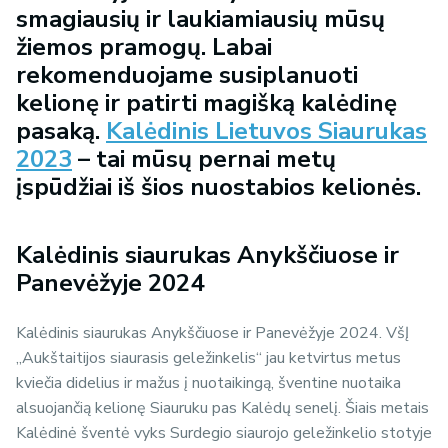
smagiausių ir laukiamiausių mūsų
žiemos pramogų. Labai
rekomenduojame susiplanuoti
kelionę ir patirti magišką kalėdinę
pasaką.
Kalėdinis Lietuvos Siaurukas
2023
– tai mūsų pernai metų
įspūdžiai iš šios nuostabios kelionės.
Kalėdinis siaurukas Anykščiuose ir
Panevėžyje 2024
Kalėdinis siaurukas Anykščiuose ir Panevėžyje 2024. VšĮ
„Aukštaitijos siaurasis geležinkelis“ jau ketvirtus metus
kviečia didelius ir mažus į nuotaikingą, šventine nuotaika
alsuojančią kelionę Siauruku pas Kalėdų senelį. Šiais metais
Kalėdinė šventė vyks Surdegio siaurojo geležinkelio stotyje