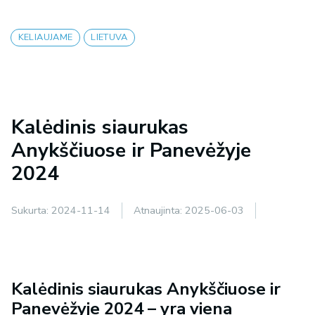
KELIAUJAME
LIETUVA
Kalėdinis siaurukas
Anykščiuose ir Panevėžyje
2024
Sukurta:
2024-11-14
Atnaujinta:
2025-06-03
Kalėdinis siaurukas Anykščiuose ir
Panevėžyje 2024 – yra viena