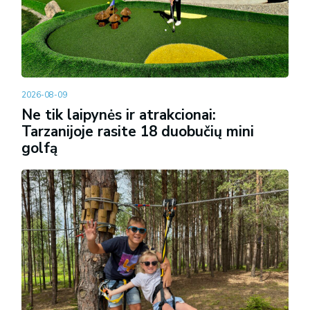
2026-08-09
Ne tik laipynės ir atrakcionai:
Tarzanijoje rasite 18 duobučių mini
golfą