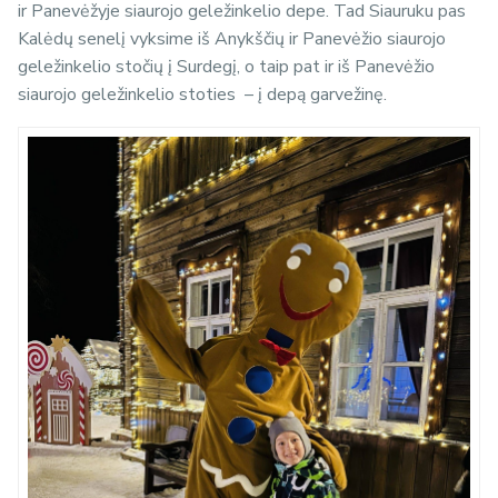
ir Panevėžyje siaurojo geležinkelio depe. Tad Siauruku pas
Kalėdų senelį vyksime iš Anykščių ir Panevėžio siaurojo
geležinkelio stočių į Surdegį, o taip pat ir iš Panevėžio
siaurojo geležinkelio stoties – į depą garvežinę.