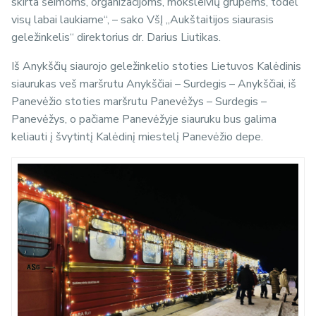
skirta šeimoms, organizacijoms, moksleivių grupėms, todėl
visų labai laukiame“, – sako VšĮ „Aukštaitijos siaurasis
geležinkelis“ direktorius dr. Darius Liutikas.
Iš Anykščių siaurojo geležinkelio stoties Lietuvos Kalėdinis
siaurukas veš maršrutu Anykščiai – Surdegis – Anykščiai, iš
Panevėžio stoties maršrutu Panevėžys – Surdegis –
Panevėžys, o pačiame Panevėžyje siauruku bus galima
keliauti į švytintį Kalėdinį miestelį Panevėžio depe.