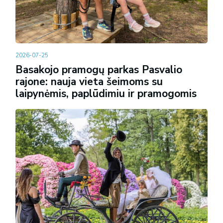
2026-07-25
Basakojo pramogų parkas Pasvalio
rajone: nauja vieta šeimoms su
laipynėmis, paplūdimiu ir pramogomis