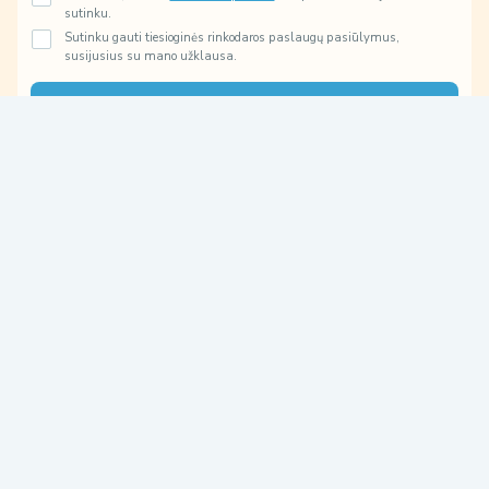
sutinku.
ū
Sutinku gauti tiesioginės rinkodaros paslaugų pasiūlymus,
s
susijusius su mano užklausa.
ų
n
a
Prenumeruoti
u
d
o
s
i
m
e
,