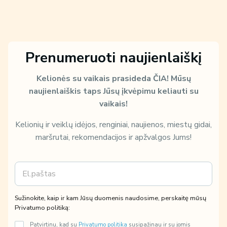
Prenumeruoti naujienlaiškį
Kelionės su vaikais prasideda ČIA!
Mūsų
naujienlaiškis taps Jūsų įkvėpimu keliauti su
vaikais!
Kelionių ir veiklų idėjos, renginiai, naujienos, miestų gidai,
maršrutai, rekomendacijos ir apžvalgos Jums!
E
m
a
i
k
Sužinokite, kaip ir kam Jūsų duomenis naudosime, perskaitę mūsų
l
a
Privatumo politiką:
*
m
Patvirtinu, kad su
Privatumo politika
susipažinau ir su jomis
m