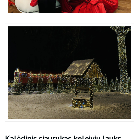
Kalėdinis siaurukas keleivių lauks