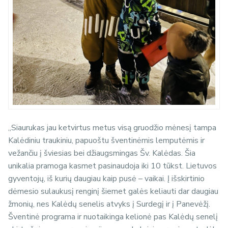
„Siaurukas jau ketvirtus metus visą gruodžio mėnesį tampa
Kalėdiniu traukiniu, papuoštu šventinėmis lemputėmis ir
vežančiu į šviesias bei džiaugsmingas Šv. Kalėdas. Šia
unikalia pramoga kasmet pasinaudoja iki 10 tūkst. Lietuvos
gyventojų, iš kurių daugiau kaip pusė – vaikai. Į išskirtinio
dėmesio sulaukusį renginį šiemet galės keliauti dar daugiau
žmonių, nes Kalėdų senelis atvyks į Surdegį ir į Panevėžį.
Šventinė programa ir nuotaikinga kelionė pas Kalėdų senelį