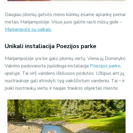
Daugiau įdomių gatvės meno kūrinių esame aplankę pernai
metais Marijampolėje. Visus juos galite rasti mūsų gide –
Marijampolė su vaikais
.
Unikali instaliacija Poezijos parke
Marijampolėje yra be galo įdomių vietų. Viena jų Dominyko
Vakrino padovanota įspūdinga instaliacija
Poezijos parke
,
upelyje. Tai virš vandens iškilusios pėdutės.
Užlipus ant jų,
nuotraukoje gali atrodyti, lyg vaikščiotum vandeniu.
Tai – ir
puiki nuotraukų vieta, ir naujas traukos objektas mieste.