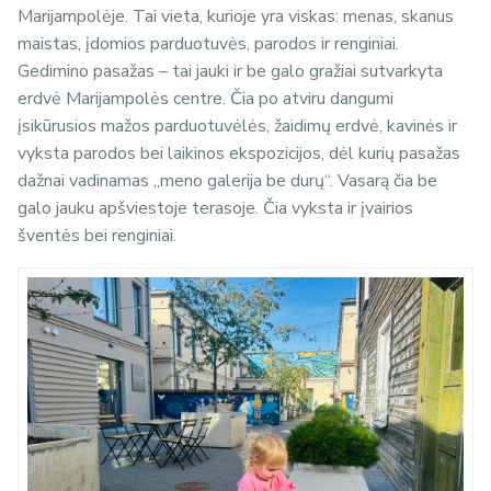
Marijampolėje. Tai vieta, kurioje yra viskas: menas, skanus
maistas, įdomios parduotuvės, parodos ir renginiai.
Gedimino pasažas – tai jauki ir be galo gražiai sutvarkyta
erdvė Marijampolės centre. Čia po atviru dangumi
įsikūrusios mažos parduotuvėlės, žaidimų erdvė, kavinės ir
vyksta parodos bei laikinos ekspozicijos, dėl kurių pasažas
dažnai vadinamas „meno galerija be durų“. Vasarą čia be
galo jauku apšviestoje terasoje. Čia vyksta ir įvairios
šventės bei renginiai.