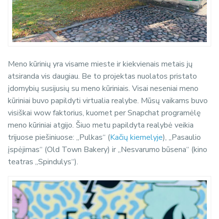
Meno kūrinių yra visame mieste ir kiekvienais metais jų
atsiranda vis daugiau. Be to projektas nuolatos pristato
įdomybių susijusių su meno kūriniais. Visai neseniai meno
kūriniai buvo papildyti virtualia realybe. Mūsų vaikams buvo
visiškai wow faktorius, kuomet per Snapchat programėlę
meno kūriniai atgijo.
Šiuo metu papildyta realybė veikia
trijuose piešiniuose: „Pulkas“ (
Kačių kiemelyje
), „Pasaulio
įspėjimas“ (Old Town Bakery) ir „Nesvarumo būsena“ (kino
teatras „Spindulys“).