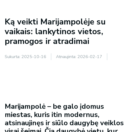
Ką veikti Marijampolėje su
vaikais: lankytinos vietos,
pramogos ir atradimai
Sukurta:
2025-10-16
Atnaujinta:
2026-02-17
Marijampolė – be galo įdomus
miestas, kuris itin modernus,
atsinaujinęs ir siūlo daugybę veiklos
visai šeimai. Čia daugybė vietų, kur