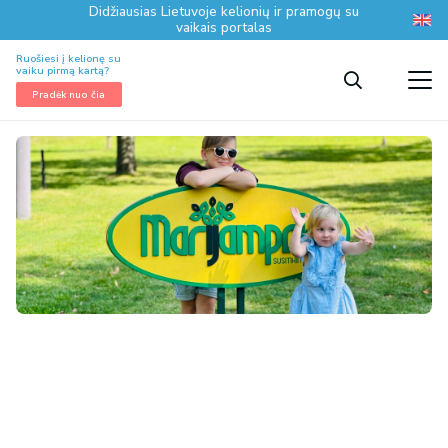
Didžiausias Lietuvoje kelionių ir pramogų su
vaikais portalas
Ruošiesi į kelionę su
vaiku pirmą kartą?
Pradėk nuo čia