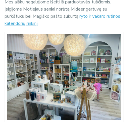
Mes aišku negalėjome išeiti iš parduotuvės tuščiomis.
Įsigijome Motiejaus seniai norėtą Mideer gertuvę su
purkštuku bei Magiško pašto sukurtą
ryto ir vakaro rutinos
kalendorių rinkinį
.