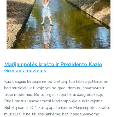
Marijampolės krašto ir Prezidento Kazio
Griniaus muziejus
Kuo daugiau keliaujame po Lietuvą, tuo labiau įsitikiname,
kad muziejai Lietuvoje yra be galo įdomus, inovatyvus ir
tikrai modernūs. Be to organizuoja tikrai daug edukacijų.
Prieš metus lankydamiesi Marijampolėje susižavėjome
Bulotų namai. O šį kartą apsilankėme Marijampolės krašto
muziejuje. Ir ne tik apsilankėme, bet ir sudalyvavome