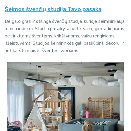
Šeimos švenčių studija Tavo pasaka
Be galo graži ir stilinga švenčių studija, kurioje šeimininkauja
mama ir dukra. Studija pritaikyta ne tik vaikų gimtadieniams,
bet ir kitoms šventėms: krikštynoms, vaikų renginiams,
išleistuvėms. Studijos šeimininkės gali pasirūpinti dekoru, ir
net karštu maistu šventės svečiams.