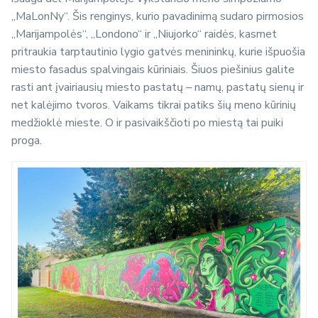
„MaLonNy“. Šis renginys, kurio pavadinimą sudaro pirmosios
„Marijampolės“, „Londono“ ir „Niujorko“ raidės, kasmet
pritraukia tarptautinio lygio gatvės menininkų, kurie išpuošia
miesto fasadus spalvingais kūriniais. Šiuos piešinius galite
rasti ant įvairiausių miesto pastatų – namų, pastatų sienų ir
net kalėjimo tvoros. Vaikams tikrai patiks šių meno kūrinių
medžioklė mieste. O ir pasivaikščioti po miestą tai puiki
proga.