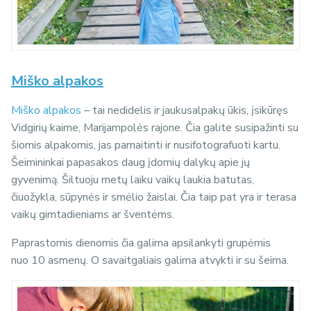
Miško alpakos
Miško alpakos
– tai nedidelis ir jaukusalpakų ūkis, įsikūręs
Vidgirių kaime, Marijampolės rajone. Čia galite susipažinti su
šiomis alpakomis, jas pamaitinti ir nusifotografuoti kartu.
Šeimininkai papasakos daug įdomių dalykų apie jų
gyvenimą.
Šiltuoju metų laiku vaikų laukia batutas,
čiuožykla, sūpynės ir smėlio žaislai. Čia taip pat yra ir terasa
vaikų gimtadieniams ar šventėms.
Paprastomis dienomis čia galima apsilankyti grupėmis
nuo
10 asmenų. O savaitgaliais galima atvykti ir su šeima.