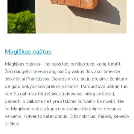
Magiškas paštas
Magiškas paštas – tai nuostabi parduotuvė, kurią turbūt
žino daugelis tėvelių auginančių vaikus. Jos asortimente
išskirtiniai
Prancūzijos, Danijos ir kitų šalių prekiniai ženklai ir
be galo kokybiškos prekės vaikams. Parduotuvė unikali tuo,
kad čia galima ateiti išsirinkti dovanas, viską apžiūrėti,
paliesti, o vaikams net yra atskiras kūrybinis kampelis. Be
to Magiškas paštas kuria nuostabias Kalėdines dovanas
vaikams, Advento kalendorius, Elfo rinkinius, Kalėdų senelio
laiškus.