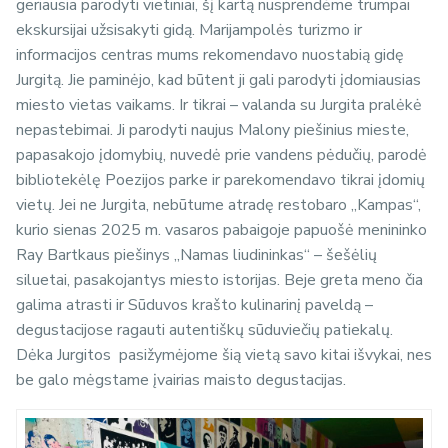
geriausia parodyti vietiniai, šį kartą nusprendėme trumpai
ekskursijai užsisakyti gidą. Marijampolės turizmo ir
informacijos centras mums rekomendavo nuostabią gidę
Jurgitą. Jie paminėjo, kad būtent ji gali parodyti įdomiausias
miesto vietas vaikams. Ir tikrai – valanda su Jurgita pralėkė
nepastebimai. Ji parodyti naujus Malony piešinius mieste,
papasakojo įdomybių, nuvedė prie vandens pėdučių, parodė
bibliotekėlę Poezijos parke ir parekomendavo tikrai įdomių
vietų. Jei ne Jurgita, nebūtume atradę r
estobaro „Kampas“,
kurio sienas
2025 m. vasaros pabaigoje papuošė menininko
Ray Bartkaus piešinys „Namas liudininkas“ – šešėlių
siluetai, pasakojantys miesto istorijas. Beje greta meno čia
galima atrasti ir Sūduvos krašto kulinarinį paveldą –
degustacijose ragauti autentiškų sūduviečių patiekalų.
Dėka Jurgitos pasižymėjome šią vietą savo kitai išvykai, nes
be galo mėgstame įvairias maisto degustacijas.