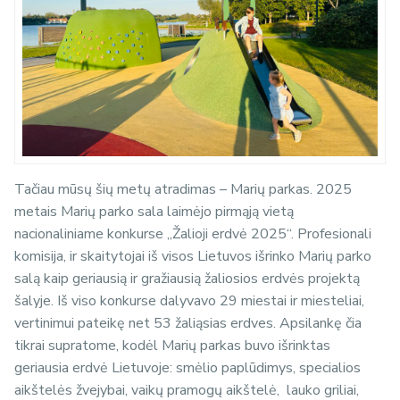
Tačiau mūsų šių metų atradimas – Marių parkas. 2025
metais Marių parko sala laimėjo pirmąją vietą
nacionaliniame konkurse „Žalioji erdvė 2025“. Profesionali
komisija, ir skaitytojai iš visos Lietuvos išrinko Marių parko
salą kaip geriausią ir gražiausią žaliosios erdvės projektą
šalyje. Iš viso konkurse dalyvavo 29 miestai ir miesteliai,
vertinimui pateikę net 53 žaliąsias erdves. Apsilankę čia
tikrai supratome, kodėl Marių parkas buvo išrinktas
geriausia erdvė Lietuvoje: smėlio paplūdimys, specialios
aikštelės žvejybai, vaikų pramogų aikštelė, lauko griliai,