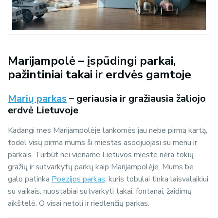
Marijampolė – įspūdingi parkai,
pažintiniai takai ir erdvės gamtoje
Marių parkas
– g
eriausia ir gražiausia žaliojo
erdvė Lietuvoje
Kadangi mes Marijampolėje lankomės jau nebe pirmą kartą,
todėl visų pirma mums ši miestas asocijuojasi su menu ir
parkais. Turbūt nei viename Lietuvos mieste nėra tokių
gražių ir sutvarkytų parkų kaip Marijampolėje. Mums be
galo patinka
Poezijos parkas
, kuris tobulai tinka laisvalaikiui
su vaikais: nuostabiai sutvarkyti takai, fontanai, žaidimų
aikštelė. O visai netoli ir riedlenčių parkas.