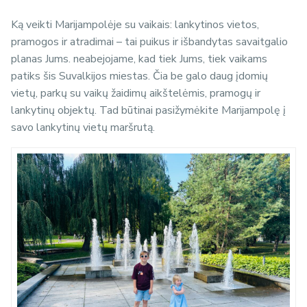
Ką veikti Marijampolėje su vaikais: lankytinos vietos,
pramogos ir atradimai – tai puikus ir išbandytas savaitgalio
planas Jums. neabejojame, kad tiek Jums, tiek vaikams
patiks šis Suvalkijos miestas. Čia be galo daug įdomių
vietų, parkų su vaikų žaidimų aikštelėmis, pramogų ir
lankytinų objektų. Tad būtinai pasižymėkite Marijampolę į
savo lankytinų vietų maršrutą.