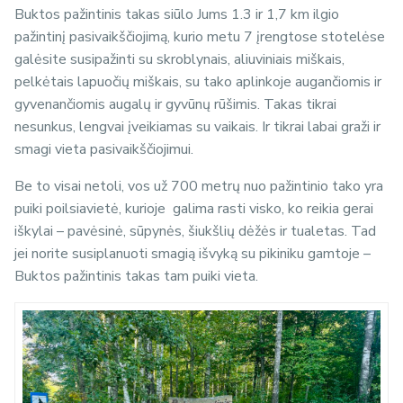
Buktos pažintinis takas siūlo Jums 1.3 ir 1,7 km ilgio
pažintinį pasivaikščiojimą, kurio metu 7 įrengtose stotelėse
galėsite susipažinti su skroblynais, aliuviniais miškais,
pelkėtais lapuočių miškais, su tako aplinkoje augančiomis ir
gyvenančiomis augalų ir gyvūnų rūšimis. Takas tikrai
nesunkus, lengvai įveikiamas su vaikais. Ir tikrai labai graži ir
smagi vieta pasivaikščiojimui.
Be to visai netoli, vos už
700 metrų nuo pažintinio tako yra
puiki poilsiavietė, kurioje galima rasti visko, ko reikia gerai
iškylai – pavėsinė, sūpynės, šiukšlių dėžės ir tualetas. Tad
jei norite susiplanuoti smagią išvyką su pikiniku gamtoje –
Buktos pažintinis takas tam puiki vieta.