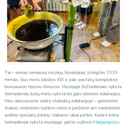
Tai – vienas seniausių muziejų Suvalkijoje, įsteigtas 1933
metais, šiuo metu įsikūręs XIX a. pab. pastatų komplekse,
buvusiuose teismo rūmuose. Muziejuje šeštadieniais vyksta
šeimadieniai, kurių metu vyksta be galo įdomios edukacijos.
Mes dalyvavome vaško stebuklų edukacijoje – gaminome
žvakes, mokėmės batikos meno ir piešėme ant medvilninio
audinio specialiu įrankiu. Vaikams labai patiko. Kada ir kokie
šeimadieniai vyksta muziejuje, galite sužinoti
Marijampolės