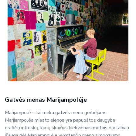
Gatvės menas Marijampolėje
Marijampolė – tai meka gatvės meno gerbėjams.
Marijampolės miesto sienos yra papuoštos daugybe
grafičių ir freskų, kurių skaičius kiekvienais metais dar labiau
išauga dėl Marijampolėje vykstančio meno simpoziumo