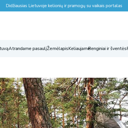
Didžiausias Lietuvoje kelionių ir pramogų su vaikais portalas
tuvą
Atrandame pasaulį
Žemėlapis
Keliaujame
Renginiai ir šventės