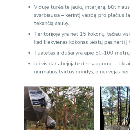
Viduje turėsite jaukų interjerą, būtiniausi
svarbiausia – kerintį vaizdą pro plačius l
tekančią saulę.
Teritorijoje yra net 15 kokonų, tačiau vis
kad kiekvienas kokonas leistų pasinerti į 
Tualetas ir dušai yra apie 50-100 metrų 
Jei vis dar abejojate dėl saugumo – tikrai
normalios tvirtos grindys, o nei vėjas ne