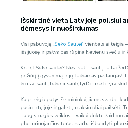
Išskirtinė vieta Latvijoje poilsiu
dėmesys ir nuoširdumas
Visi pabuvoję
„Seko Saulei“
vienbalsiai teigia –
išsijuosę ir patys pasirūpina kievienu svečiu ir
Kodėl Seko saulei? Nes „sekti saulę” – tai žodžia
požiūrį į gyvenimą ir jų teikiamas paslaugas! 
kruizai saulėtekio ir saulėlydžio metu yra skir
Kaip teigia patys šeimininkai, jiems svarbu, k
pasinertų joje ir galėtų maksimaliai pailsėti. T
daug smagios veiklos – vaikai dūktų žaidimų ai
plūduriuojančios terasos arba išbandyti plauki