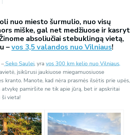
toli nuo miesto šurmulio, nuo visų
nors miške, gal net medžiuose ir kasryt
Žinome absoliučiai stebuklingą vietą,
au –
vos 3,5 valandos nuo Vilniaus
!
 –
Seko Saulei
, yra
vos 300 km kelio nuo Vilniaus,
avietė, įsikūrusi jaukiuose miegamuosiuose
s kranto. Manote, kad nėra prasmės ilsėtis prie upės,
a atvykę pamiršite ne tik apie jūrą, bet ir apskritai
ši vieta!