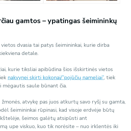
i arčiau gamtos – ypatingas šeimininkų
 vietos dvasia tai patys šeimininkai, kurie dirba
 kiekviena detale.
i, kurie tiksliai apibūdina šios išskirtinės vietos
Tiek
nakvynei skirti kokonai/”pojūčių nameliai”
, tiek
ti mėgautis saule būnant čia.
ad žmonės, atvykę pas juos atkurtų savo ryšį su gamta,
odėl šeimininkai rūpinasi, kad visoje erdvėje būtų
kštelėje, šeimos galėtų atsipūsti ant
mą upe viskuo, kuo tik norėsite – nuo irklentės iki