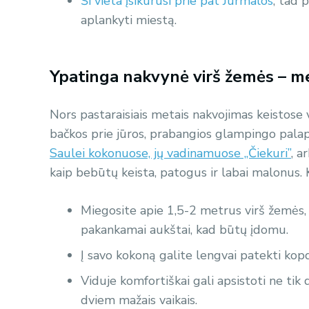
Ši vieta įsikūrusi prie pat Jūrmalos
, tad 
aplankyti miestą.
Ypatinga nakvynė virš žemės – m
Nors pastaraisiais metais nakvojimas keistose 
bačkos prie jūros, prabangios glampingo palap
Saulei kokonuose, jų vadinamuose „Čiekuri”
, a
kaip bebūtų keista, patogus ir labai malonus.
Miegosite apie 1,5-2 metrus virš žemės, 
pakankamai aukštai, kad būtų įdomu.
Į savo kokoną galite lengvai patekti ko
Viduje komfortiškai gali apsistoti ne tik
dviem mažais vaikais.