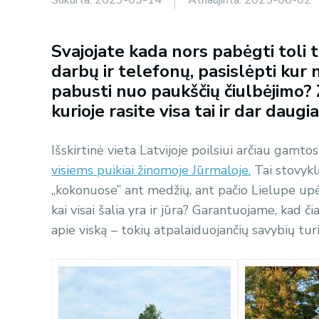
Svajojate kada nors pabėgti toli 
darbų ir telefonų, pasislėpti kur 
pabusti nuo paukščių čiulbėjimo? 
kurioje rasite visa tai ir dar daugi
Išskirtinė vieta Latvijoje poilsiui arčiau gamtos
visiems puikiai žinomoje Jūrmaloje.
Tai stovykl
,,kokonuose” ant medžių, ant pačio Lielupe upė
kai visai šalia yra ir jūra? Garantuojame, kad či
apie viską – tokių atpalaiduojančių savybių turi 