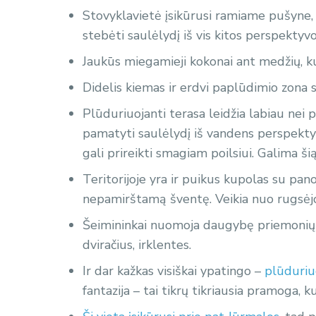
Stovyklavietė įsikūrusi ramiame pušyne,
stebėti saulėlydį iš vis kitos perspektyvo
Jaukūs miegamieji kokonai ant medžių, kur
Didelis kiemas ir erdvi paplūdimio zona 
Plūduriuojanti terasa leidžia labiau nei 
pamatyti saulėlydį iš vandens perspektyvo
gali prireikti smagiam poilsiui. Galima šią 
Teritorijoje yra ir puikus kupolas su pan
nepamirštamą šventę. Veikia nuo rugsėjo i
Šeimininkai nuomoja daugybę priemonių 
dviračius, irklentes.
Ir dar kažkas visiškai ypatingo –
plūduriu
fantazija – tai tikrų tikriausia pramoga, k