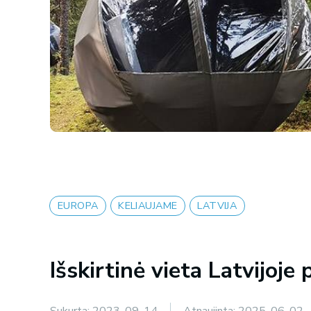
EUROPA
KELIAUJAME
LATVIJA
Išskirtinė vieta Latvijoje
Sukurta:
2023-09-14
Atnaujinta:
2025-06-02