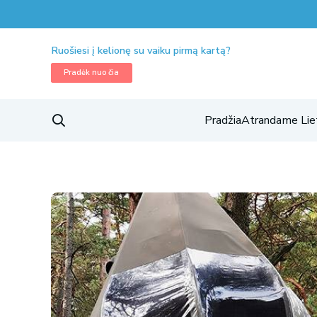
Ruošiesi į kelionę su vaiku pirmą kartą?
Pradėk nuo čia
Pradžia
Atrandame Lie