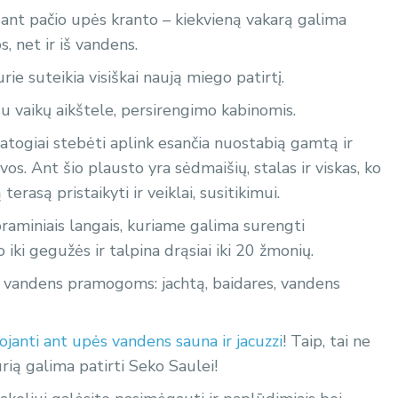
 ant pačio upės kranto – kiekvieną vakarą galima
s, net ir iš vandens.
ie suteikia visiškai naują miego patirtį.
su vaikų aikštele, persirengimo kabinomis.
patogiai stebėti aplink esančia nuostabią gamtą ir
s. Ant šio plausto yra sėdmaišių, stalas ir viskas, ko
terasą pristaikyti ir veiklai, susitikimui.
oraminiais langais, kuriame galima surengti
ki gegužės ir talpina drąsiai iki 20 žmonių.
vandens pramogoms: jachtą, baidares, vandens
ojanti ant upės vandens sauna ir jacuzzi
! Taip, tai ne
urią galima patirti Seko Saulei!