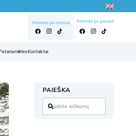
Kelionės po pasaulį
Kelionės po Lietuvą
Patariame
Mes
Kontaktai
PAIEŠKA