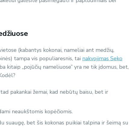
pakeliui galėsite pasimėgauti ir paplūdimiais bei
edžiuose
vietose (kabantys kokonai, nameliai ant medžių,
inės) tampa vis populiaresnis, tai
nakvojimas Seko
rba kitaip „pojūčių nameliuose” yra ne tik įdomus, bet,
 Kodėl?
tad pakankai žemai, kad nebūtų baisu, bet ir
pdami neaukštomis kopėčiomis.
 du suaugę, bet šis kokonas puikiai talpina ir šeimą su