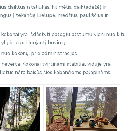
us daiktus (staliukas, kilimėlis, daiktadėžė) ir
angus į tekančią Lielupę, medžius, paukščius ir
i kokonai yra išdėstyti patogiu atstumu vieni nuo kitų,
tylą ir atpaiduojantį buvimą.
nuo kokonų, prie administracijos.
 neverta. Kokonai tvirtinami stabiliai, viduje yra
i lietus nėra baisūs šios kabančioms palapinėms.