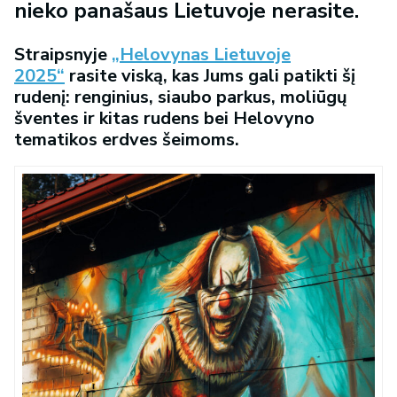
nieko panašaus Lietuvoje nerasite.
Straipsnyje
„Helovynas Lietuvoje
2025“
rasite viską, kas Jums gali patikti šį
rudenį: renginius, siaubo parkus, moliūgų
šventes ir kitas rudens bei Helovyno
tematikos erdves šeimoms.