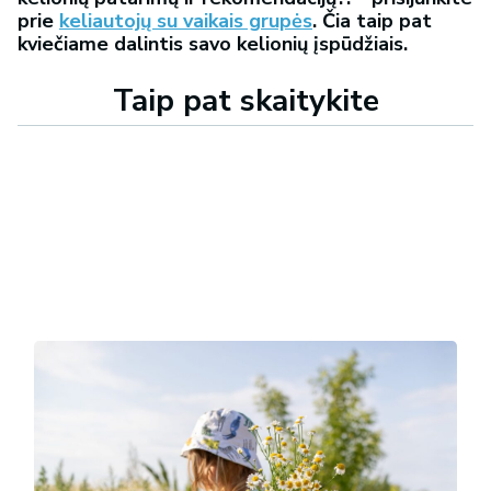
prie
keliautojų su vaikais grupės
. Čia taip pat
kviečiame dalintis savo kelionių įspūdžiais.
Taip pat skaitykite