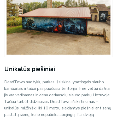
Unikalūs piešiniai
DeadTown nuotykių parkas išsiskiria ypatingais siaubo
kambariais ir labai pasipuošusia teritorija. Ir ne veltui dažnai
jis yra vadinamas ir vienu geriausdių siaubo parkų Lietuvoje.
Tačiau turbūt didžiausias DeadTown išskirtinumas –
unikalūs, milžiniški, iki 10 metrų siekiantys piešniai ant senų
pastatų sienų, kurie nepalieka abejingų. Tai dviejų