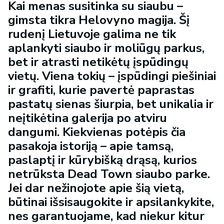
Kai menas susitinka su siaubu –
gimsta tikra Helovyno magija. Šį
rudenį Lietuvoje galima ne tik
aplankyti siaubo ir moliūgų parkus,
bet ir atrasti netikėtų įspūdingų
vietų. Viena tokių – įspūdingi piešiniai
ir grafiti, kurie pavertė paprastas
pastatų sienas šiurpia, bet unikalia ir
neįtikėtina galerija po atviru
dangumi. Kiekvienas potėpis čia
pasakoja istoriją – apie tamsą,
paslaptį ir kūrybišką drąsą, kurios
netrūksta Dead Town siaubo parke.
Jei dar nežinojote apie šią vietą,
būtinai išsisaugokite ir apsilankykite,
nes garantuojame, kad niekur kitur