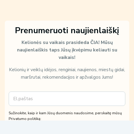
Prenumeruoti naujienlaiškį
Kelionės su vaikais prasideda ČIA!
Mūsų
naujienlaiškis taps Jūsų įkvėpimu keliauti su
vaikais!
Kelionių ir veiklų idėjos, renginiai, naujienos, miestų gidai,
maršrutai, rekomendacijos ir apžvalgos Jums!
E
m
a
i
E
Sužinokite, kaip ir kam Jūsų duomenis naudosime, perskaitę mūsų
l
m
Privatumo politiką:
*
a
Patvirtinu, kad su
Privatumo politika
susipažinau ir su jomis
i
sutinku.