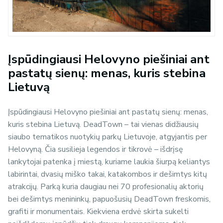
Įspūdingiausi Helovyno piešiniai ant
pastatų sienų: menas, kuris stebina
Lietuvą
Įspūdingiausi Helovyno piešiniai ant pastatų sienų: menas,
kuris stebina Lietuvą. DeadTown – tai vienas didžiausių
siaubo tematikos nuotykių parkų Lietuvoje, atgyjantis per
Helovyną. Čia susilieja legendos ir tikrovė – išdrįsę
lankytojai patenka į miestą, kuriame laukia šiurpą keliantys
labirintai, dvasių miško takai, katakombos ir dešimtys kitų
atrakcijų. Parką kuria daugiau nei 70 profesionalių aktorių
bei dešimtys menininkų, papuošusių DeadTown freskomis,
grafiti ir monumentais. Kiekviena erdvė skirta sukelti