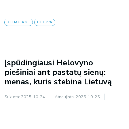
KELIAUJAME
LIETUVA
Įspūdingiausi Helovyno
piešiniai ant pastatų sienų:
menas, kuris stebina Lietuvą
Sukurta:
2025-10-24
Atnaujinta:
2025-10-25