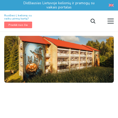
Didžiausias Lietuvoje kelionių ir pramogų su
vaikais portalas
Ruošiesi į kelionę su
vaiku pirmą kartą?
Pradėk nuo čia