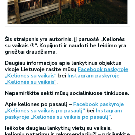
Šis straipsnis yra autorinis, jį paruošė „Kelionės
su vaikais ®“. Kopijuoti ir naudoti be leidimo yra
griežtai draudžiama.
Daugiau informacijos apie lankytinus objektus
visoje Lietuvoje rasite mūsų
Facebook paskyroje
„Kelionės su vaikais“
bei
Instagram paskyroje
„Kelionės su vaikais“
.
Nepamirškite sekti mūsų socialiniuose tinkluose.
Apie keliones po pasaulį –
Facebook paskyroje
„Kelionės su vaikais po pasaulį“
bei
Instagram
paskyroje „Kelionės su vaikais po pasaulį“
.
Ieškote daugiau lankytinų vietų su vaikais,
kelionių patarimų ir rekomendacijų?! – prisijunkite