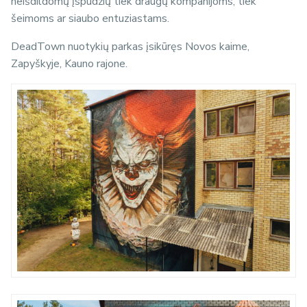
neišdildomų įspūdžių tiek draugų kompanijoms, tiek
šeimoms ar siaubo entuziastams.
DeadTown nuotykių parkas įsikūręs
Novos kaime,
Zapyškyje, Kauno rajone.