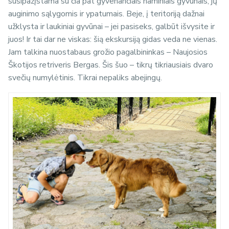
susipažįstama su čia pat gyvenančiais naminiais gyvūnais, jų
auginimo sąlygomis ir ypatumais. Beje, į teritoriją dažnai
užklysta ir laukiniai gyvūnai – jei pasiseks, galbūt išvysite ir
juos! Ir tai dar ne viskas: šią ekskursiją gidas veda ne vienas.
Jam talkina nuostabaus grožio pagalbininkas – Naujosios
Škotijos retriveris Bergas. Šis šuo – tikrų tikriausiais dvaro
svečių numylėtinis. Tikrai nepaliks abejingų.