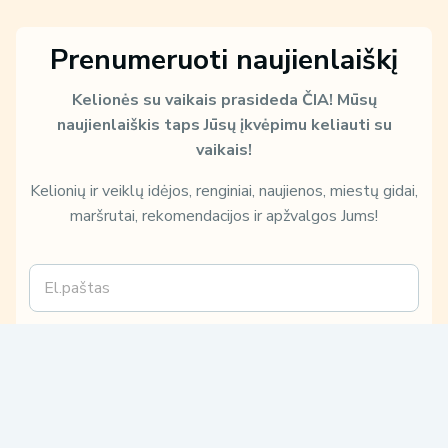
Prenumeruoti naujienlaiškį
Kelionės su vaikais prasideda ČIA!
Mūsų
naujienlaiškis taps Jūsų įkvėpimu keliauti su
vaikais!
Kelionių ir veiklų idėjos, renginiai, naujienos, miestų gidai,
maršrutai, rekomendacijos ir apžvalgos Jums!
E
m
a
i
k
Sužinokite, kaip ir kam Jūsų duomenis naudosime, perskaitę mūsų
l
a
Privatumo politiką:
*
i
Patvirtinu, kad su
Privatumo politika
susipažinau ir su jomis
p
sutinku.
J
Sutinku gauti tiesioginės rinkodaros paslaugų pasiūlymus,
ū
susijusius su mano užklausa.