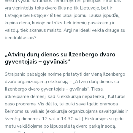
veiklą vykdo natūralios žemdirbystės principais ir kol kas
yra vienintelis toks dvaro ūkis ne tik Lietuvoje, bet ir
Latvijoje bei Estijoje? Išties labai įdomu. Laukia įspūdžių
kupina diena, kurioje netrūks tiek įdomių pasakojimų ir
vaizdų, tiek skanaus maisto. Argi ne ideali veikla drauge su
bendraklasiais?
„Atvirų durų dienos su Ilzenbergo dvaro
gyventojais – gyvūnais“
Straipsnio pabaigoje norime pristatyti dar vieną Ilzenbergo
dvaro organizuojamą ekskursiją – „Atvirų durų dienos su
Ilzenbergo dvaro gyventojais – gyvūnais“. Tiesa,
atkreipiame dėmesį, kad ši ekskursija nepatenka į Kultūros
paso programą. Vis dėlto, tai puiki savaitgalio pramoga
šeimoms su vaikais (ekskursija organizuojama savaitgaliais ir
švenčių dienomis: 12 val. ir 14:30 val.) Ekskursijos su gidu
metu vaikščiojama po išpuoselėtą dvaro parką ir sodą,