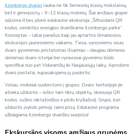
Ilzenbergo dvaras
laukia ne tik žemesnių klasių moksleivių,
bet ir gimnazistų – 9–12 klasių mokinių. Šiai amžiaus grupei
siūloma išties įdomi edukacinė ekskursija „Šifruodami QR
kodus, semkitės energijos dvariškame Ilzenbergo parke“.
Konceptas – labai panašus kaip jau aptartos išmaniosios
ekskursijos jaunesniems vaikams. Tiesa, vyresniems visas
dvaro gyvenimas pristatomas išsamiau – daugiau dėmesio
skiriamas dvaro istorijai bei vyravusiai gyvenimo būdo
specifikai nuo pat Viduramžių iki Naujausiųjų laikų. Aprodomi
dvaro pastatai, nupasakojama jų paskirtis.
Vėliau, mokiniai suskirstomi į grupes. Dvaro teritorijoje jie
atlieka užduotis – ieško tam tikrų objektų, skenuoja QR
kodus, sužino raktažodžius ir pildo kryžiažodį. Grupė, kuri
užduotis įvykdo pirmoji, laimi prizą. Edukacinė programa
užbaigiama Ilzenbergo dvarišku siurprizu!
Ekskursijos visoms amžiaus grupėms