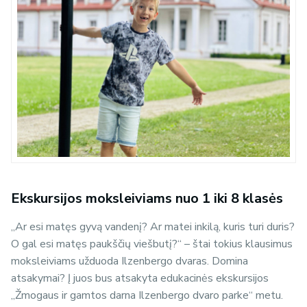
Ekskursijos moksleiviams nuo 1 iki 8 klasės
„Ar esi matęs
gyvą vandenį
? Ar matei inkilą, kuris turi duris?
O gal esi matęs paukščių viešbutį?“ – štai tokius klausimus
moksleiviams užduoda Ilzenbergo dvaras. Domina
atsakymai? Į juos bus atsakyta edukacinės ekskursijos
„Žmogaus ir gamtos darna Ilzenbergo dvaro parke“ metu.