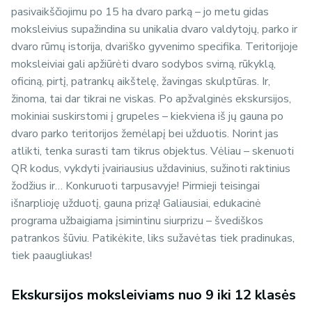
pasivaikščiojimu po 15 ha dvaro parką – jo metu gidas
moksleivius supažindina su unikalia dvaro valdytojų, parko ir
dvaro rūmų istorija, dvariško gyvenimo specifika. Teritorijoje
moksleiviai gali apžiūrėti dvaro sodybos svirną, rūkyklą,
oficiną, pirtį, patrankų aikštelę, žavingas skulptūras. Ir,
žinoma, tai dar tikrai ne viskas. Po apžvalginės ekskursijos,
mokiniai suskirstomi į grupeles – kiekviena iš jų gauna po
dvaro parko teritorijos žemėlapį bei užduotis. Norint jas
atlikti, tenka surasti tam tikrus objektus. Vėliau – skenuoti
QR kodus, vykdyti įvairiausius uždavinius, sužinoti raktinius
žodžius ir… Konkuruoti tarpusavyje! Pirmieji teisingai
išnarplioję užduotį, gauna prizą! Galiausiai, edukacinė
programa užbaigiama įsimintinu siurprizu – švediškos
patrankos šūviu. Patikėkite, liks sužavėtas tiek pradinukas,
tiek paaugliukas!
Ekskursijos moksleiviams nuo 9 iki 12 klasės