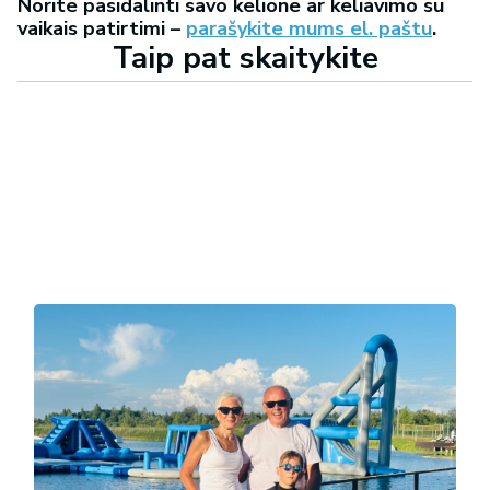
Norite pasidalinti savo kelione ar keliavimo su
vaikais patirtimi –
parašykite mums el. paštu
.
Taip pat skaitykite