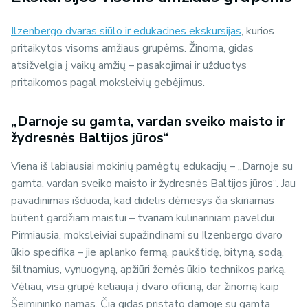
Ilzenbergo dvaras siūlo ir edukacines ekskursijas
, kurios
pritaikytos visoms amžiaus grupėms. Žinoma, gidas
atsižvelgia į vaikų amžių – pasakojimai ir užduotys
pritaikomos pagal moksleivių gebėjimus.
„Darnoje su gamta, vardan sveiko maisto ir
žydresnės Baltijos jūros“
Viena iš labiausiai mokinių pamėgtų edukacijų – „Darnoje su
gamta, vardan sveiko maisto ir žydresnės Baltijos jūros“. Jau
pavadinimas išduoda, kad didelis dėmesys čia skiriamas
būtent gardžiam maistui – tvariam kulinariniam paveldui.
Pirmiausia, moksleiviai supažindinami su Ilzenbergo dvaro
ūkio specifika – jie aplanko fermą, paukštidę, bityną, sodą,
šiltnamius, vynuogyną, apžiūri žemės ūkio technikos parką.
Vėliau, visa grupė keliauja į dvaro oficiną, dar žinomą kaip
Šeimininko namas. Čia gidas pristato darnoje su gamta