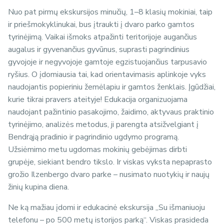
Nuo pat pirmų ekskursijos minučių, 1–8 klasių mokiniai, taip
ir priešmokyklinukai, bus įtraukti į dvaro parko gamtos
tyrinėjimą. Vaikai išmoks atpažinti teritorijoje augančius
augalus ir gyvenančius gyvūnus, suprasti pagrindinius
gyvojoje ir negyvojoje gamtoje egzistuojančius tarpusavio
ryšius. O įdomiausia tai, kad orientavimasis aplinkoje vyks
naudojantis popieriniu žemėlapiu ir gamtos ženklais. Įgūdžiai,
kurie tikrai pravers ateityje! Edukacija organizuojama
naudojant pažintinio pasakojimo, žaidimo, aktyvaus praktinio
tyrinėjimo, analizės metodus, ji parengta atsižvelgiant į
Bendrąją pradinio ir pagrindinio ugdymo programą.
Užsiėmimo metu ugdomas mokinių gebėjimas dirbti
grupėje, siekiant bendro tikslo. Ir viskas vyksta nepaprasto
grožio Ilzenbergo dvaro parke – nusimato nuotykių ir naujų
žinių kupina diena.
Ne ką mažiau įdomi ir edukacinė ekskursija „Su išmaniuoju
telefonu – po 500 metų istorijos parką“. Viskas prasideda