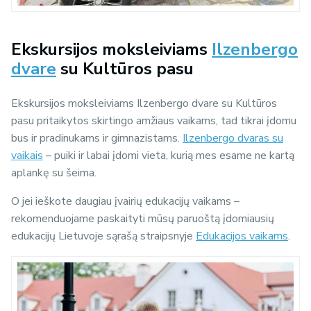
Ekskursijos moksleiviams
Ilzenbergo
dvare
su Kultūros pasu
Ekskursijos moksleiviams Ilzenbergo dvare su Kultūros
pasu pritaikytos skirtingo amžiaus vaikams, tad tikrai įdomu
bus ir pradinukams ir gimnazistams.
Ilzenbergo dvaras su
vaikais
– puiki ir labai įdomi vieta, kurią mes esame ne kartą
aplankę su šeima.
O jei ieškote daugiau įvairių edukacijų vaikams –
rekomenduojame paskaityti mūsų paruoštą įdomiausių
edukacijų Lietuvoje sąrašą straipsnyje
Edukacijos vaikams
.