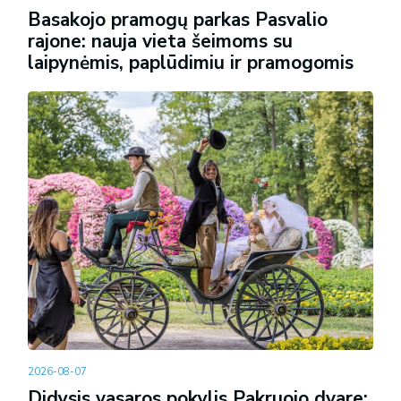
Basakojo pramogų parkas Pasvalio
rajone: nauja vieta šeimoms su
laipynėmis, paplūdimiu ir pramogomis
2026-08-07
Didysis vasaros pokylis Pakruojo dvare: