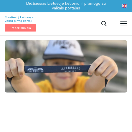
Didžiausias Lietuvoje kelionių ir pramogų su
vaikais portalas
Ruošiesi į kelionę su
vaiku pirmą kartą?
Pradėk nuo čia