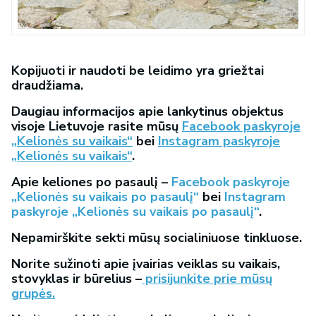
Kopijuoti ir naudoti be leidimo yra griežtai
draudžiama.
Daugiau informacijos apie lankytinus objektus
visoje Lietuvoje rasite mūsų
Facebook paskyroje
„Kelionės su vaikais“
bei
Instagram paskyroje
„Kelionės su vaikais“
.
Apie keliones po pasaulį –
Facebook paskyroje
„Kelionės su vaikais po pasaulį“
bei
Instagram
paskyroje „Kelionės su vaikais po pasaulį“
.
Nepamirškite sekti mūsų socialiniuose tinkluose.
Norite sužinoti apie įvairias veiklas su vaikais,
stovyklas ir būrelius –
prisijunkite prie mūsų
grupės.