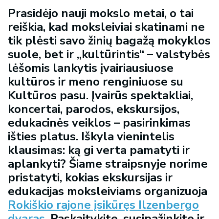
Prasidėjo nauji mokslo metai, o tai
reiškia, kad moksleiviai skatinami ne
tik plėsti savo žinių bagažą mokyklos
suole, bet ir „kultūrintis“ – valstybės
lėšomis lankytis įvairiausiuose
kultūros ir meno renginiuose su
Kultūros pasu. Įvairūs spektakliai,
koncertai, parodos, ekskursijos,
edukacinės veiklos – pasirinkimas
išties platus. Iškyla vienintelis
klausimas: ką gi verta pamatyti ir
aplankyti? Šiame straipsnyje norime
pristatyti, kokias ekskursijas ir
edukacijas moksleiviams organizuoja
Rokiškio rajone įsikūręs Ilzenbergo
dvaras
. Paskaitykite, susipažinkite ir