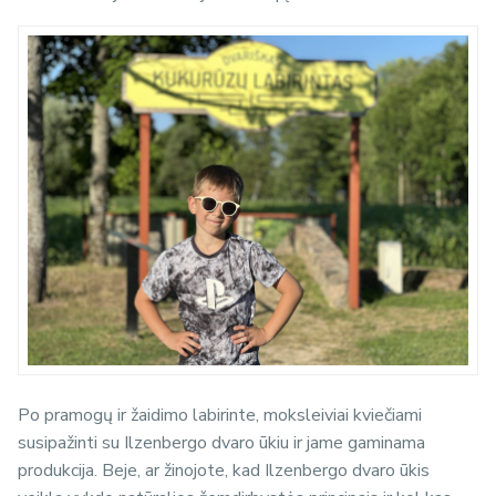
Po pramogų ir žaidimo labirinte, moksleiviai kviečiami
susipažinti su Ilzenbergo dvaro ūkiu ir jame gaminama
produkcija. Beje, ar žinojote, kad Ilzenbergo dvaro ūkis