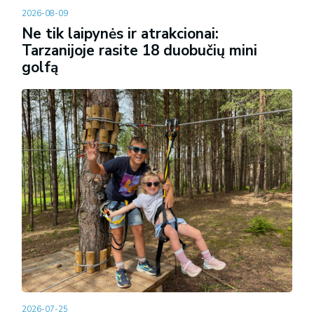
2026-08-09
Ne tik laipynės ir atrakcionai:
Tarzanijoje rasite 18 duobučių mini
golfą
2026-07-25