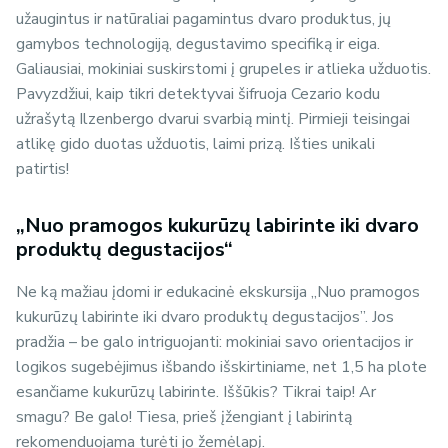
užaugintus ir natūraliai pagamintus dvaro produktus, jų
gamybos technologiją, degustavimo specifiką ir eiga.
Galiausiai, mokiniai suskirstomi į grupeles ir atlieka užduotis.
Pavyzdžiui, kaip tikri detektyvai šifruoja Cezario kodu
užrašytą Ilzenbergo dvarui svarbią mintį. Pirmieji teisingai
atlikę gido duotas užduotis, laimi prizą. Išties unikali
patirtis!
„Nuo pramogos kukurūzų labirinte iki dvaro
produktų degustacijos“
Ne ką mažiau įdomi ir edukacinė ekskursija „Nuo pramogos
kukurūzų labirinte iki dvaro produktų degustacijos”. Jos
pradžia – be galo intriguojanti: mokiniai savo orientacijos ir
logikos sugebėjimus išbando išskirtiniame, net 1,5 ha plote
esančiame kukurūzų labirinte. Iššūkis? Tikrai taip! Ar
smagu? Be galo! Tiesa, prieš įžengiant į labirintą
rekomenduojama turėti jo žemėlapį.