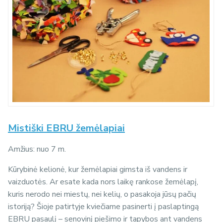
Mistiški EBRU žemėlapiai
Amžius: nuo 7 m.
Kūrybinė kelionė, kur žemėlapiai gimsta iš vandens ir
vaizduotės. Ar esate kada nors laikę rankose žemėlapį,
kuris nerodo nei miestų, nei kelių, o pasakoja jūsų pačių
istoriją? Šioje patirtyje kviečiame pasinerti į paslaptingą
EBRU pasaulį – senovinį piešimo ir tapybos ant vandens