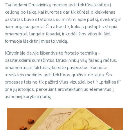
Tyrinėdami Druskininkų medinę architektūrą leisitės į
kelionę po laiką, kai kurortas dar tik kūrėsi, o kiekvienas
pastatas buvo statomas su mintimi apie poilsį, sveikatą ir
harmoniją su gamta. Čia atrasite, kokias paslaptis slepia
ornamentai, langai ir fasadai, ir kodėl šios vilos iki šiol
formuoja išskirtinį miesto veidą.
Kūrybinėje dalyje išbandysite frotažo techniką –
pasitelkdami sumažintus Druskininkų vilų fasadų raštus,
ornamentus ir faktūras, kursite paveikslus, kuriuose
atsiskleis medinės architektūros grožis ir detalės. Šis
procesas leis ne tik pažinti vilas vizualiai, bet ir „prisiliesti“
prie jų istorijos, perkeliant architektūrinius elementus į
asmeninį kūrybinį darbą.