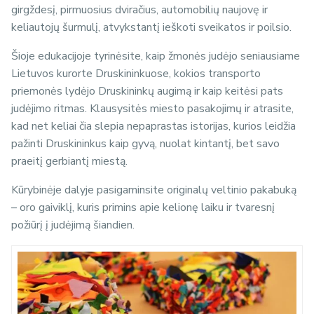
girgždesį, pirmuosius dviračius, automobilių naujovę ir
keliautojų šurmulį, atvykstantį ieškoti sveikatos ir poilsio.
Šioje edukacijoje tyrinėsite, kaip žmonės judėjo seniausiame
Lietuvos kurorte Druskininkuose, kokios transporto
priemonės lydėjo Druskininkų augimą ir kaip keitėsi pats
judėjimo ritmas. Klausysitės miesto pasakojimų ir atrasite,
kad net keliai čia slepia nepaprastas istorijas, kurios leidžia
pažinti Druskininkus kaip gyvą, nuolat kintantį, bet savo
praeitį gerbiantį miestą.
Kūrybinėje dalyje pasigaminsite originalų veltinio pakabuką
– oro gaiviklį, kuris primins apie kelionę laiku ir tvaresnį
požiūrį į judėjimą šiandien.