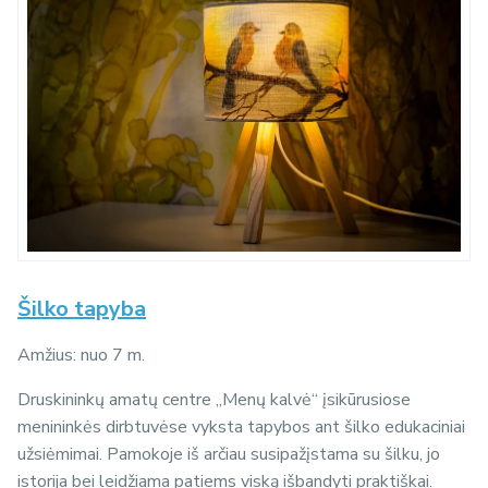
Šilko tapyba
Amžius: nuo 7 m.
Druskininkų amatų centre „Menų kalvė“ įsikūrusiose
menininkės dirbtuvėse vyksta tapybos ant šilko edukaciniai
užsiėmimai. Pamokoje iš arčiau susipažįstama su šilku, jo
istorija bei leidžiama patiems viską išbandyti praktiškai.