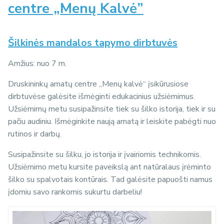
centre „Menų Kalvė”
Šilkinės mandalos tapymo dirbtuvės
Amžius: nuo 7 m.
Druskininkų amatų centre „Menų kalvė“ įsikūrusiose
dirbtuvėse galėsite išmėginti edukacinius užsiėmimus.
Užsiėmimų metu susipažinsite tiek su šilko istorija, tiek ir su
pačiu audiniu. Išmėginkite naują amatą ir leiskite pabėgti nuo
rutinos ir darbų.
Susipažinsite su šilku, jo istorija ir įvairiomis technikomis.
Užsiėmimo metu kursite paveikslą ant natūralaus įrėminto
šilko su spalvotais kontūrais. Tad galėsite papuošti namus
įdomiu savo rankomis sukurtu darbeliu!