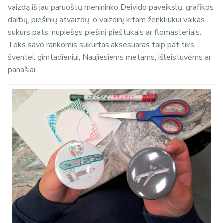
vaizdą iš jau paruoštų menininko Deivido paveikslų, grafikos
darbų, piešinių atvaizdų, o vaizdinį kitam ženkliukui vaikas
sukurs pats, nupiešęs piešinį pieštukais ar flomasteriais.
Toks savo rankomis sukurtas aksesuaras taip pat tiks
šventei: gimtadieniui, Naujiesiems metams, išleistuvėms ar
panašiai.