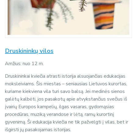
Druskininkų vilos
Amžius: nuo 12 m.
Druskininkai kviečia atrasti istorija alsuojančias edukacijas
moksleiviams. Šis miestas – seniausias Lietuvos kurortas,
kuriame kiekviena vila turi savo balsą. Jei medinės sienos
galėtų kalbėti, jos pasakotų apie atvykstančius svečius iš
įvairių Europos kampelių, ilgas vasaras, gydomąsias
procedūras, muziką verandose ir lėtą, ramų kurortinį
gyvenimą. Ši edukacija kviečia ne tik pažvelgti į vilas, bet ir
išgirsti jų pasakojamas istorijas.