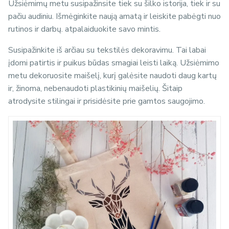
Užsiėmimų metu susipažinsite tiek su šilko istorija, tiek ir su
pačiu audiniu. Išmėginkite naują amatą ir leiskite pabėgti nuo
rutinos ir darbų. atpalaiduokite savo mintis.
Susipažinkite iš arčiau su tekstilės dekoravimu. Tai labai
įdomi patirtis ir puikus būdas smagiai leisti laiką. Užsiėmimo
metu dekoruosite maišelį, kurį galėsite naudoti daug kartų
ir, žinoma, nebenaudoti plastikinių maišelių. Šitaip
atrodysite stilingai ir prisidėsite prie gamtos saugojimo.