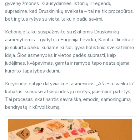
gyvenę žmonės. Klausydamiesi istorijų ir legendų
suprasime, kad Druskininkų sveikata – tai ne tik procedūros,
bet ir gilus ryšys su vieta, laiku ir pačiu savimi.
Kelionėje laiku susipažinsite su iškiliomis Druskininkų
asmenybėmis – gydytoja Eugenija Levicka, Karoliu Dineika ir
jo sukurtu parku, kuriame iki šiol gyva holistinio sveikatinimo
idėja. Šios asmenybės ir vietos padės suprasti, kaip
judėjimas, kvėpavimas, gamta ir ramybė tapo neatsiejama
kurorto tapatybės dalimi.
Kūrybinėje dalyje dalyviai kurs asmeninius „Aš esu sveikata“
koliažus, kuriuose atsispindės jų mintys, jausmai ir patirtys.
Tai procesas, skatinantis saviraišką, emocinį sąmoningumą,
bendrystę ir kūrybiškumą.