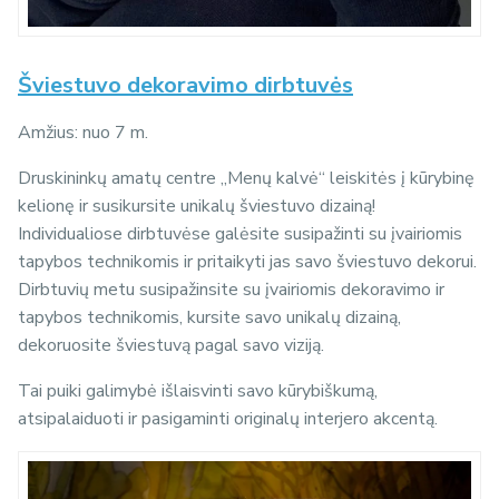
Šviestuvo dekoravimo dirbtuvės
Amžius: nuo 7 m.
Druskininkų amatų centre „Menų kalvė“ leiskitės į kūrybinę
kelionę ir susikursite unikalų šviestuvo dizainą!
Individualiose dirbtuvėse galėsite susipažinti su įvairiomis
tapybos technikomis ir pritaikyti jas savo šviestuvo dekorui.
Dirbtuvių metu susipažinsite su įvairiomis dekoravimo ir
tapybos technikomis, kursite savo unikalų dizainą,
dekoruosite šviestuvą pagal savo viziją.
Tai puiki galimybė išlaisvinti savo kūrybiškumą,
atsipalaiduoti ir pasigaminti originalų interjero akcentą.