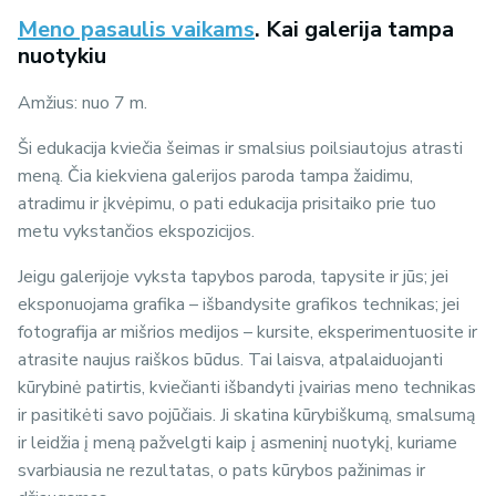
Meno pasaulis vaikams
. Kai galerija tampa
nuotykiu
Amžius: nuo 7 m.
Ši edukacija kviečia šeimas ir smalsius poilsiautojus atrasti
meną. Čia kiekviena galerijos paroda tampa žaidimu,
atradimu ir įkvėpimu, o pati edukacija prisitaiko prie tuo
metu vykstančios ekspozicijos.
Jeigu galerijoje vyksta tapybos paroda, tapysite ir jūs; jei
eksponuojama grafika – išbandysite grafikos technikas; jei
fotografija ar mišrios medijos – kursite, eksperimentuosite ir
atrasite naujus raiškos būdus. Tai laisva, atpalaiduojanti
kūrybinė patirtis, kviečianti išbandyti įvairias meno technikas
ir pasitikėti savo pojūčiais. Ji skatina kūrybiškumą, smalsumą
ir leidžia į meną pažvelgti kaip į asmeninį nuotykį, kuriame
svarbiausia ne rezultatas, o pats kūrybos pažinimas ir