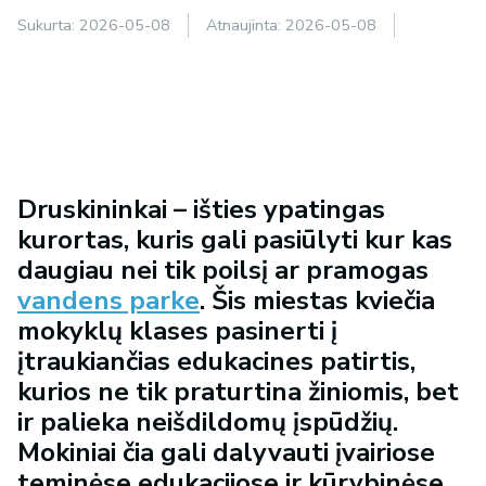
Sukurta:
2026-05-08
Atnaujinta:
2026-05-08
Druskininkai – išties ypatingas
kurortas, kuris gali pasiūlyti kur kas
daugiau nei tik poilsį ar pramogas
vandens parke
. Šis miestas kviečia
mokyklų klases pasinerti į
įtraukiančias edukacines patirtis,
kurios ne tik praturtina žiniomis, bet
ir palieka neišdildomų įspūdžių.
Mokiniai čia gali dalyvauti įvairiose
teminėse edukacijose ir kūrybinėse