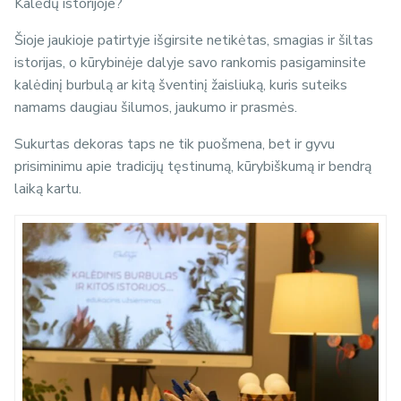
Kalėdų istorijoje?
Šioje jaukioje patirtyje išgirsite netikėtas, smagias ir šiltas
istorijas, o kūrybinėje dalyje savo rankomis pasigaminsite
kalėdinį burbulą ar kitą šventinį žaisliuką, kuris suteiks
namams daugiau šilumos, jaukumo ir prasmės.
Sukurtas dekoras taps ne tik puošmena, bet ir gyvu
prisiminimu apie tradicijų tęstinumą, kūrybiškumą ir bendrą
laiką kartu.