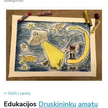
džiaugsmas.
↩︎ Grįžti į sąrašą
Edukacijos
Druskininkų amatų