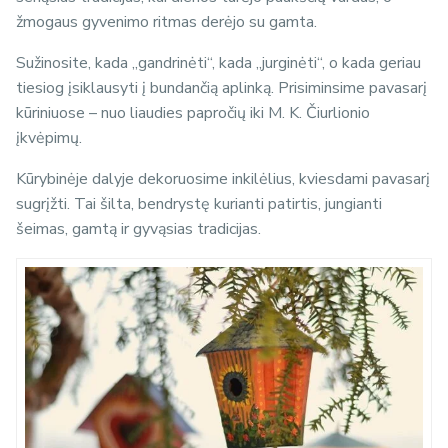
žmogaus gyvenimo ritmas derėjo su gamta.
Sužinosite, kada „gandrinėti“, kada „jurginėti“, o kada geriau
tiesiog įsiklausyti į bundančią aplinką. Prisiminsime pavasarį
kūriniuose – nuo liaudies papročių iki M. K. Čiurlionio
įkvėpimų.
Kūrybinėje dalyje dekoruosime inkilėlius, kviesdami pavasarį
sugrįžti. Tai šilta, bendrystę kurianti patirtis, jungianti
šeimas, gamtą ir gyvąsias tradicijas.