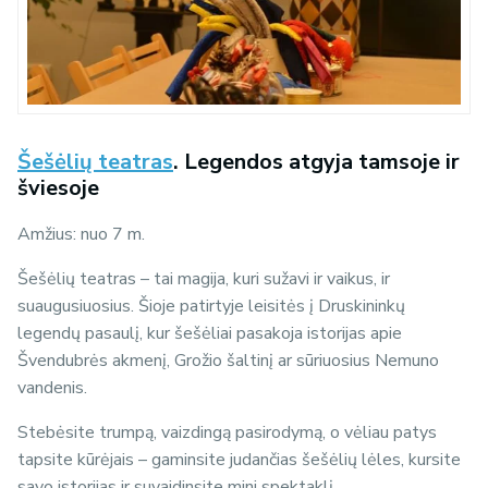
Šešėlių teatras
. Legendos atgyja tamsoje ir
šviesoje
Amžius: nuo 7 m.
Šešėlių teatras – tai magija, kuri sužavi ir vaikus, ir
suaugusiuosius. Šioje patirtyje leisitės į Druskininkų
legendų pasaulį, kur šešėliai pasakoja istorijas apie
Švendubrės akmenį, Grožio šaltinį ar sūriuosius Nemuno
vandenis.
Stebėsite trumpą, vaizdingą pasirodymą, o vėliau patys
tapsite kūrėjais – gaminsite judančias šešėlių lėles, kursite
savo istorijas ir suvaidinsite mini spektaklį.