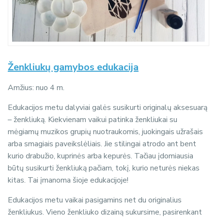
Ženkliukų gamybos edukacija
Amžius: nuo 4 m.
Edukacijos metu dalyviai galės susikurti originalų aksesuarą
– ženkliuką. Kiekvienam vaikui patinka ženkliukai su
mėgiamų muzikos grupių nuotraukomis, juokingais užrašais
arba smagiais paveikslėliais. Jie stilingai atrodo ant bent
kurio drabužio, kuprinės arba kepurės. Tačiau įdomiausia
būtų susikurti ženkliuką pačiam, tokį, kurio neturės niekas
kitas. Tai įmanoma šioje edukacijoje!
Edukacijos metu vaikai pasigamins net du originalius
ženkliukus. Vieno ženkliuko dizainą sukursime, pasirenkant