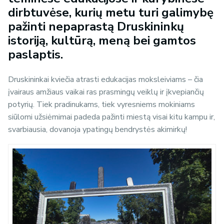
dirbtuvėse, kurių metu turi galimybę
pažinti nepaprastą Druskininkų
istoriją, kultūrą, meną bei gamtos
paslaptis.
Druskininkai kviečia atrasti edukacijas moksleiviams – čia
įvairaus amžiaus vaikai ras prasmingų veiklų ir įkvepiančių
potyrių. Tiek pradinukams, tiek vyresniems mokiniams
siūlomi užsiėmimai padeda pažinti miestą visai kitu kampu ir,
svarbiausia, dovanoja ypatingų bendrystės akimirkų!