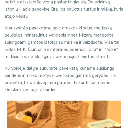
patirtis atskleidžia vieną paslaptingiausių Druskininkų
istorijų – apie senovinę jūrą, jos paliktus turtus ir mišką, kuris
atėjo vėliau.
Klausysitės pasakojimų apie druskos klodus, moliuskų
geldeles, mineralinius vandenis ir net Mizarų meteoritą,
sujungdami gamtos istoriją su muzika ir vaizduote. Visa tai
lydės M. K. Čiurlionio simfoninės poemos „Jūra“ ir „Miške“,
leidžiančios ne tik išgirsti, bet ir pajusti vietos atmintį.
Kūrybinėje dalyje sukursite paveikslą, kuriame susijungs
vandens ir miško motyvai bei tikros gamtos gėrybės. Tai
poetiška, lėta ir įkvepianti patirtis, tinkanti norintiems
Druskininkus pajusti širdimi.