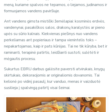
meną, kuriame spalvos ne tepamos, o liejamos, judinamos ir
formuojamos vandens paviršiuje.
Ant vandens gimsta mistiški žemėlapiai: kosminės erdvės,
vandenynai, pasakiškos salos, drakonų karalystės ar pieno
upės su sūrio kalnais. Kiekvienas piešinys nuo vandens
perkeliamas ant popieriaus ir tampa vienintelis toks –
nepakartojamas, kaip ir pats kūrėjas. Tai ne tik kūryba, bet ir
raminanti, terapinė patirtis, leidžianti sustoti, sulėtėti ir
mėgautis procesu.
Sukurtus EBRU darbus galėsite paversti atvirukais, knygų
skirtukais, dekoracijomis ar originaliomis dovanomis. Tai
kelionė po vidinį pasaulį, kur vanduo, menas ir vaizduotė
susilieja į spalvingą patirtį visai šeimai.