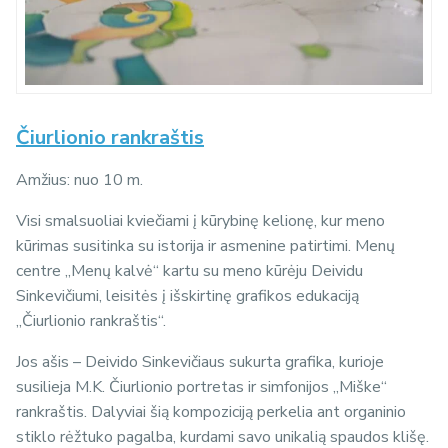
Čiurlionio rankraštis
Amžius: nuo 10 m.
Visi smalsuoliai kviečiami į kūrybinę kelionę, kur meno
kūrimas susitinka su istorija ir asmenine patirtimi. Menų
centre „Menų kalvė“ kartu su meno kūrėju Deividu
Sinkevičiumi, leisitės į išskirtinę grafikos edukaciją
„Čiurlionio rankraštis“.
Jos ašis – Deivido Sinkevičiaus sukurta grafika, kurioje
susilieja M.K. Čiurlionio portretas ir simfonijos „Miške“
rankraštis. Dalyviai šią kompoziciją perkelia ant organinio
stiklo rėžtuko pagalba, kurdami savo unikalią spaudos klišę.