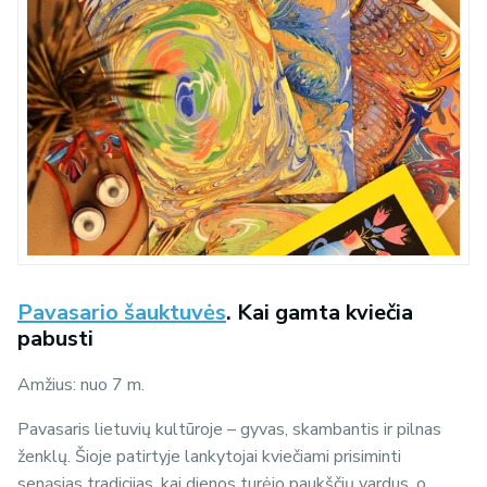
Pavasario šauktuvės
. Kai gamta kviečia
pabusti
Amžius: nuo 7 m.
Pavasaris lietuvių kultūroje – gyvas, skambantis ir pilnas
ženklų. Šioje patirtyje lankytojai kviečiami prisiminti
senąsias tradicijas, kai dienos turėjo paukščių vardus, o