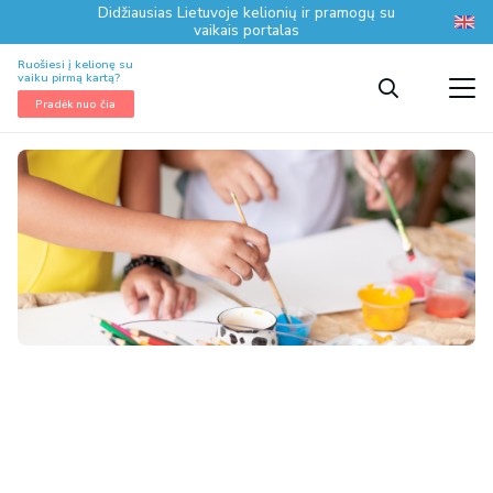
Didžiausias Lietuvoje kelionių ir pramogų su
vaikais portalas
Ruošiesi į kelionę su
vaiku pirmą kartą?
Pradėk nuo čia