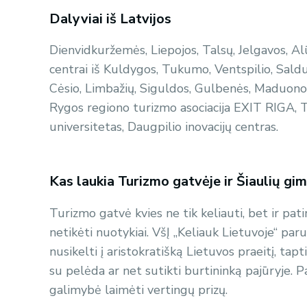
Dalyviai iš Latvijos
Dienvidkuržemės, Liepojos, Talsų, Jelgavos, A
centrai iš Kuldygos, Tukumo, Ventspilio, Saldu
Cėsio, Limbažių, Siguldos, Gulbenės, Maduonos
Rygos regiono turizmo asociacija EXIT RIGA,
universitetas, Daugpilio inovacijų centras.
Kas laukia Turizmo gatvėje ir Šiaulių gi
Turizmo gatvė kvies ne tik keliauti, bet ir patir
netikėti nuotykiai. VšĮ „Keliauk Lietuvoje“ pa
nusikelti į aristokratišką Lietuvos praeitį, tapt
su pelėda ar net sutikti burtininką pajūryje. Pa
galimybė laimėti vertingų prizų.