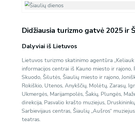
Didžiausia turizmo gatvė 2025 ir Š
Dalyviai iš Lietuvos
Lietuvos turizmo skatinimo agentūra „Keliauk 
informacijos centrai iš Kauno miesto ir rajono,
Skuodo, Šilutės, Šiaulių miesto ir rajono, Joniš
Rokiškio, Utenos, Anykščių, Molėtų, Zarasų, Igna
Ukmergės, Marijampolės, Šakių, Plungės, Mažei
direkcija, Pasvalio krašto muziejus, Druskinink
Sarbievijaus centras, Šiaulių „Aušros“ muziejus
teatras.