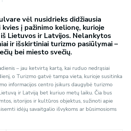
lvare vėl nusidrieks didžiausia
 kvies į pažinimo kelionę, kurioje
iš Lietuvos ir Latvijos. Nelankytos
iai ir išskirtiniai turizmo pasiūlymai –
iečių bei miesto svečių.
ienis – jau ketvirtą kartą, kai ruduo nedrąsiai
dienį, o Turizmo gatvė tampa vieta, kurioje susitinka
rizmo informacijos centro įsikurs daugybė turizmo
ietuvą ir Latviją bet kuriuo metų laiku. Čia bus
tos, istorijos ir kultūros objektus, sužinoti apie
sisemti idėjų savaitgalio išvykoms ar būsimosioms