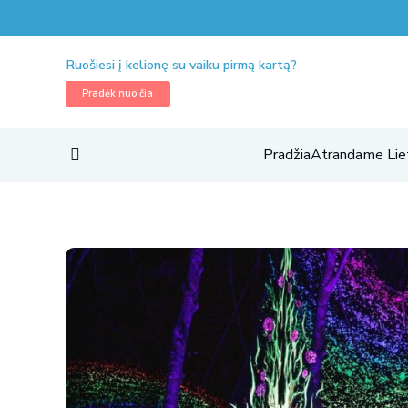
Ruošiesi į kelionę su vaiku pirmą kartą?
Pradėk nuo čia
Pradžia
Atrandame Lie