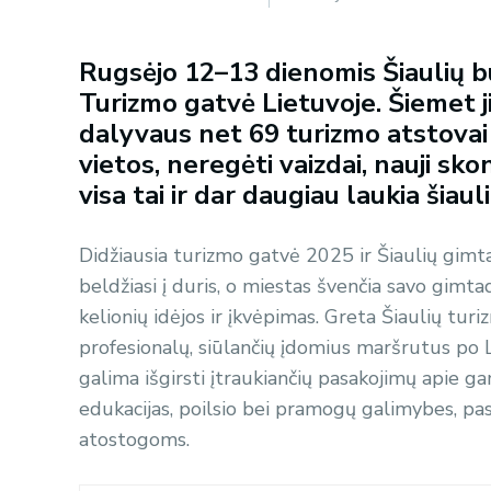
Rugsėjo 12–13 dienomis Šiaulių bu
Turizmo gatvė Lietuvoje. Šiemet ji
dalyvaus net 69 turizmo atstovai 
vietos, neregėti vaizdai, nauji skon
visa tai ir dar daugiau laukia šiaul
Didžiausia turizmo gatvė 2025 ir Šiaulių gimtad
beldžiasi į duris, o miestas švenčia savo gimta
kelionių idėjos ir įkvėpimas. Greta Šiaulių tu
profesionalų, siūlančių įdomius maršrutus po L
galima išgirsti įtraukiančių pasakojimų apie gam
edukacijas, poilsio bei pramogų galimybes, pa
atostogoms.