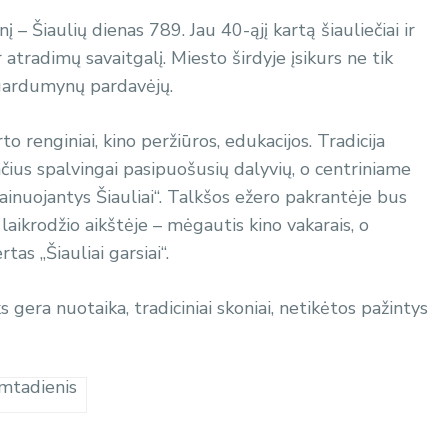
– Šiaulių dienas 789. Jau 40-ąjį kartą šiauliečiai ir
 atradimų savaitgalį. Miesto širdyje įsikurs ne tik
 gardumynų pardavėjų.
o renginiai, kino peržiūros, edukacijos. Tradicija
nčius spalvingai pasipuošusių dalyvių, o centriniame
inuojantys Šiauliai“. Talkšos ežero pakrantėje bus
laikrodžio aikštėje – mėgautis kino vakarais, o
as „Šiauliai garsiai“.
 gera nuotaika, tradiciniai skoniai, netikėtos pažintys