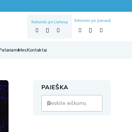
Kelionės po pasaulį
Kelionės po Lietuvą
Patariame
Mes
Kontaktai
PAIEŠKA