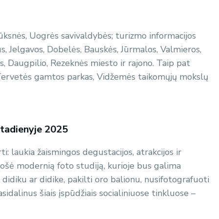
lūksnės, Uogrės savivaldybės; turizmo informacijos
s, Jelgavos, Dobelės, Bauskės, Jūrmalos, Valmieros,
, Daugpilio, Rezeknės miesto ir rajono. Taip pat
 Tervetės gamtos parkas, Vidžemės taikomųjų mokslų
mtadienyje 2025
ti: laukia žaismingos degustacijos, atrakcijos ir
ruošė modernią foto studiją, kurioje bus galima
i didiku ar didike, pakilti oro balionu, nusifotografuoti
sidalinus šiais įspūdžiais socialiniuose tinkluose –