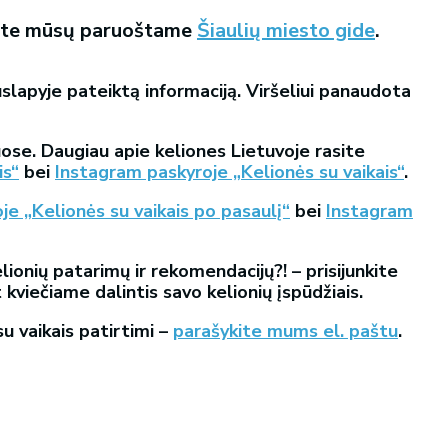
ykite mūsų paruoštame
Šiaulių miesto gide
.
slapyje
pateiktą informaciją. Viršeliui panaudota
ose. Daugiau apie keliones Lietuvoje rasite
is“
bei
Instagram paskyroje „Kelionės su vaikais“
.
e „Kelionės su vaikais po pasaulį“
bei
Instagram
lionių patarimų ir rekomendacijų?! – prisijunkite
t kviečiame dalintis savo kelionių įspūdžiais.
su vaikais patirtimi –
parašykite mums el. paštu
.