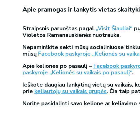
Apie pramogas ir lankytis vietas skait
Straipsnis paruoštas pagal
„Visit Šiauliai“
pu
Violetos Ramanauskienės nuotrauka.
Nepamirškite sekti mūsų socialiniuose tinklu
mūsų
Facebook paskyroje „Kelionės su vaika
Apie keliones po pasaulį –
Facebook paskyroj
paskyroje „Kelionės su vaikais po pasaulį“
.
Ieškote daugiau lankytinų vietų su vaikais, ke
prie
keliautojų su vaikais grupės
. Čia taip pa
Norite pasidalinti savo kelione ar keliavimo 