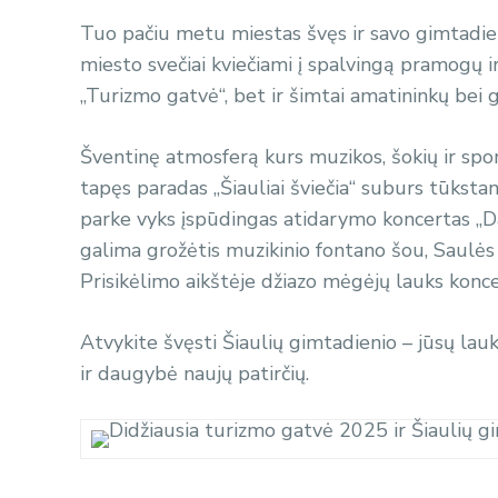
Tuo pačiu metu miestas švęs ir savo gimtadienį 
miesto svečiai kviečiami į spalvingą pramogų ir
„Turizmo gatvė“, bet ir šimtai amatininkų bei
Šventinę atmosferą kurs muzikos, šokių ir sport
tapęs paradas „Šiauliai šviečia“ suburs tūksta
parke vyks įspūdingas atidarymo koncertas „Da
galima grožėtis muzikinio fontano šou, Saulės 
Prisikėlimo aikštėje džiazo mėgėjų lauks koncert
Atvykite švęsti Šiaulių gimtadienio – jūsų lauks
ir daugybė naujų patirčių.