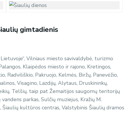
iaulių gimtadienis
Lietuvoje“, Vilniaus miesto savivaldybė, turizmo
 Palangos, Klaipėdos miesto ir rajono, Kretingos,
kio, Radviliškio, Pakruojo, Kelmės, Biržų, Panevėžio,
linos, Visagino, Lazdijų, Alytaus, Druskininkų,
kių, Telšių, taip pat Žemaitijos saugomų teritorijų
ų vandens parkas, Sulčių muziejus, Kražių M.
, Šiaulių kultūros centras, Valstybinis Šiaulių dramos