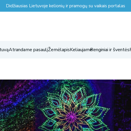
Didžiausias Lietuvoje kelionių ir pramogų su vaikais portalas
tuvą
Atrandame pasaulį
Žemėlapis
Keliaujame
Renginiai ir šventės