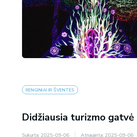
RENGINIAI IR ŠVENTĖS
Didžiausia turizmo gatvė 
Sukurta:
2025-09-06
Atnaujinta:
2025-09-06