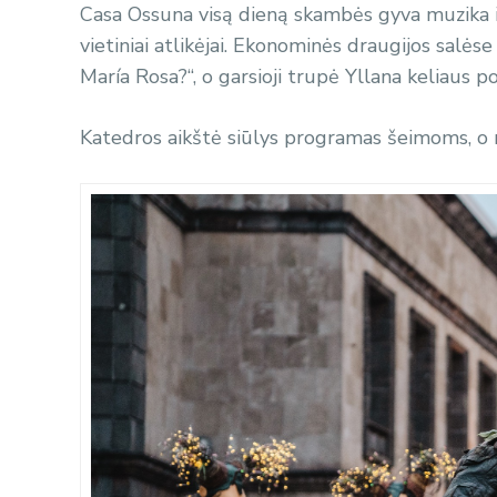
Casa Ossuna visą dieną skambės gyva muzika ir
vietiniai atlikėjai. Ekonominės draugijos salė
María Rosa?“, o garsioji trupė Yllana keliaus 
Katedros aikštė siūlys programas šeimoms, o m