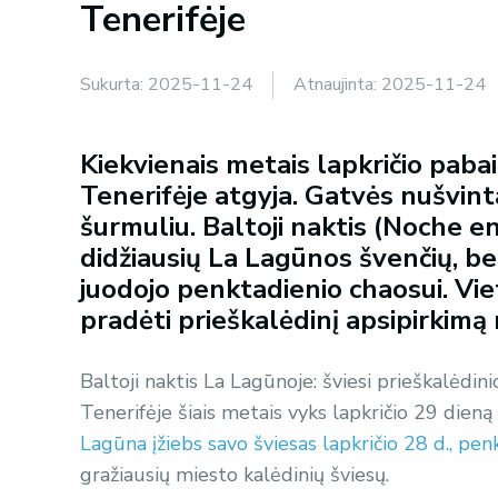
Tenerifėje
Sukurta:
2025-11-24
Atnaujinta:
2025-11-24
Kiekvienais metais lapkričio paba
Tenerifėje atgyja. Gatvės nušvinta
šurmuliu. Baltoji naktis (Noche en
didžiausių La Lagūnos švenčių, be
juodojo penktadienio chaosui. Vie
pradėti prieškalėdinį apsipirkimą 
Baltoji naktis La Lagūnoje: šviesi prieškalėdi
Tenerifėje šiais metais vyks lapkričio 29 dien
Lagūna įžiebs savo šviesas lapkričio 28 d., pen
gražiausių miesto kalėdinių šviesų.