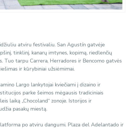
idžiuliu atviru festivaliu. San Agustín gatvėje
šinį, tinklinį, kanarų imtynes, kopimą, riedlenčių
us. Tuo tarpu Carrera, Herradores ir Bencomo gatvės
iešimas ir kūrybiniai užsiėmimai.
mino Largo lankytojai kviečiami į dizaino ir
titucijos parke šeimos mėgausis tradiciniais
is laiką „Chocoland“ zonoje. Istorijos ir
udžia pasakų miestą.
platforma po atviru dangumi. Plaza del Adelantado ir