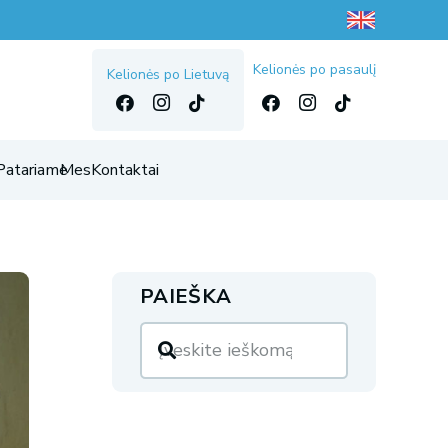
Kelionės po pasaulį
Kelionės po Lietuvą
Patariame
Mes
Kontaktai
PAIEŠKA