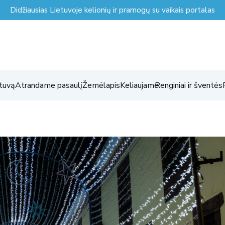
Didžiausias Lietuvoje kelionių ir pramogų su vaikais portalas
tuvą
Atrandame pasaulį
Žemėlapis
Keliaujame
Renginiai ir šventės