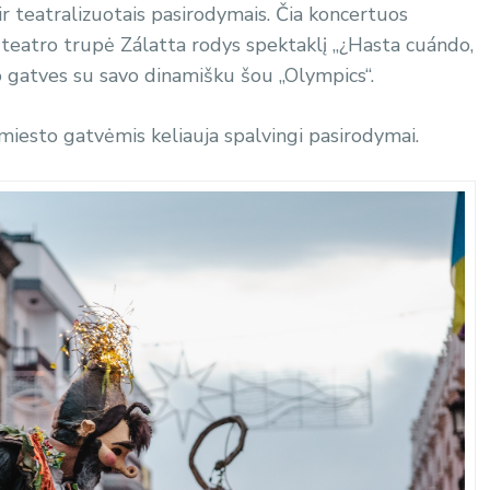
 teatralizuotais pasirodymais. Čia koncertuos
se teatro trupė Zálatta rodys spektaklį „¿Hasta cuándo,
po gatves su savo dinamišku šou „Olympics“.
iesto gatvėmis keliauja spalvingi pasirodymai.