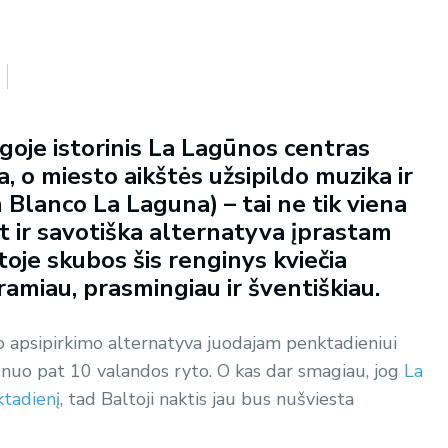
igoje istorinis La Lagūnos centras
, o miesto aikštės užsipildo muzika ir
 Blanco La Laguna) – tai ne tik viena
t ir savotiška alternatyva įprastam
toje skubos šis renginys kviečia
ramiau, prasmingiau ir šventiškiau.
nio apsipirkimo alternatyva juodajam penktadieniui
ą nuo pat 10 valandos ryto. O kas dar smagiau, jog
La
ktadienį
, tad Baltoji naktis jau bus nušviesta