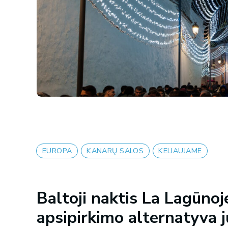
EUROPA
KANARŲ SALOS
KELIAUJAME
Baltoji naktis La Lagūnoje
apsipirkimo alternatyva 