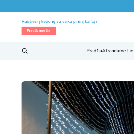
Ruošiesi į kelionę su vaiku pirmą kartą?
Pradėk nuo čia
Pradžia
Atrandame Lie