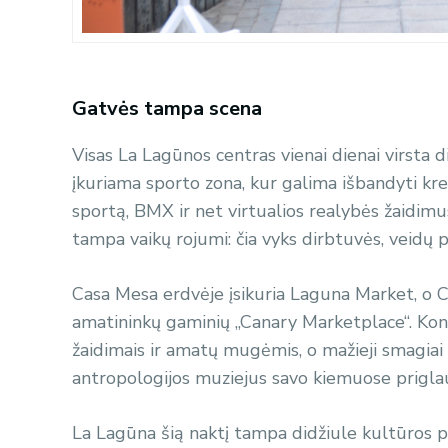
Gatvės tampa scena
Visas La Lagūnos centras vienai dienai virsta d
įkuriama sporto zona, kur galima išbandyti krep
sportą, BMX ir net virtualios realybės žaidim
tampa vaikų rojumi: čia vyks dirbtuvės, veidų p
Casa Mesa erdvėje įsikuria Laguna Market, o Ca
amatininkų gaminių „Canary Marketplace“. Kons
žaidimais ir amatų mugėmis, o mažieji smagiai le
antropologijos muziejus savo kiemuose prigla
La Lagūna šią naktį tampa didžiule kultūros 