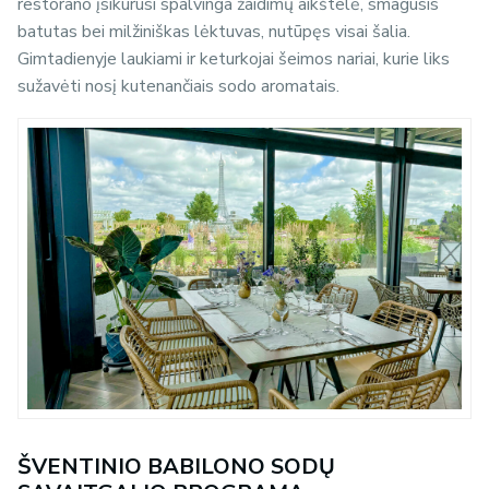
restorano įsikūrusi spalvinga žaidimų aikštelė, smagusis
batutas bei milžiniškas lėktuvas, nutūpęs visai šalia.
Gimtadienyje laukiami ir keturkojai šeimos nariai, kurie liks
sužavėti nosį kutenančiais sodo aromatais.
ŠVENTINIO BABILONO SODŲ