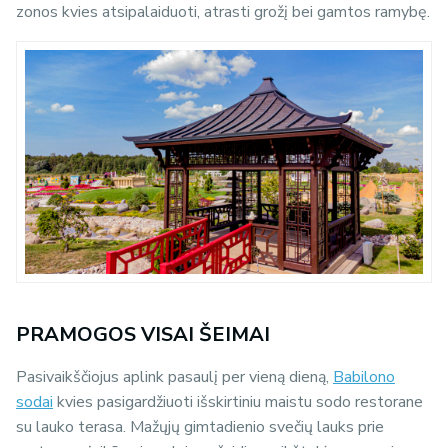
zonos kvies atsipalaiduoti, atrasti grožį bei gamtos ramybę.
PRAMOGOS VISAI ŠEIMAI
Pasivaikščiojus aplink pasaulį per vieną dieną,
Babilono
sodai
kvies pasigardžiuoti išskirtiniu maistu sodo restorane
su lauko terasa. Mažųjų gimtadienio svečių lauks prie