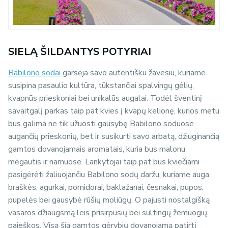
SIELĄ ŠILDANTYS POTYRIAI
Babilono sodai
garsėja savo autentišku žavesiu, kuriame
susipina pasaulio kultūra, tūkstančiai spalvingų gėlių,
kvapnūs prieskoniai bei unikalūs augalai. Todėl šventinį
savaitgalį parkas taip pat kvies į kvapų kelionę, kurios metu
bus galima ne tik užuosti gausybę Babilono soduose
augančių prieskonių, bet ir susikurti savo arbatą, džiuginančią
gamtos dovanojamais aromatais, kuria bus malonu
mėgautis ir namuose. Lankytojai taip pat bus kviečiami
pasigėrėti žaliuojančiu Babilono sodų daržu, kuriame auga
braškės, agurkai, pomidorai, baklažanai, česnakai, pupos,
pupelės bei gausybė rūšių moliūgų. O pajusti nostalgišką
vasaros džiaugsmą leis prisirpusių bei sultingų žemuogių
paieškos. Visą šią gamtos gėrybių dovanojamą patirtį