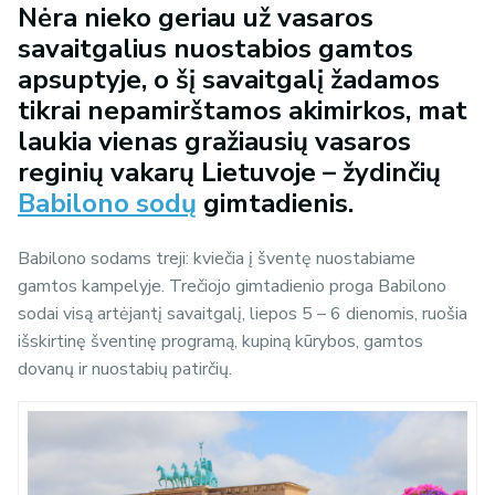
Nėra nieko geriau už vasaros
savaitgalius nuostabios gamtos
apsuptyje, o šį savaitgalį žadamos
tikrai nepamirštamos akimirkos, mat
laukia vienas gražiausių vasaros
reginių vakarų Lietuvoje – žydinčių
Babilono sodų
gimtadienis.
Babilono sodams treji: kviečia į šventę nuostabiame
gamtos kampelyje. Trečiojo gimtadienio proga Babilono
sodai visą artėjantį savaitgalį, liepos 5 – 6 dienomis, ruošia
išskirtinę šventinę programą, kupiną kūrybos, gamtos
dovanų ir nuostabių patirčių.