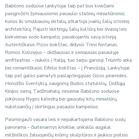
Babilono soduose lankytojai taip pat bus kviečiami
pasigrožėti žymiausiomis pasaulio statinių miniatiūromis,
kurios iki smulkiausių detalių atkartoja įvairių šalių istorinę
architektūrą. Pajusti skirtingų šalių kultūrą bei dvasią leis
kiekvienas sodo kampelis, pasakojantis savą istoriją.
Autentiškasis Pizos bokštas, didysis Trevi fontanas,
Romos Koliziejus – didžiausias ir seniausias pasaulyje
amfiteatras – nukels į Italiją, tuo tarpu garsioji Triumfo arka
bei romantiškasis Eifelio bokštas – į Prancūziją. Lankytojai
taip pat galės pamatyti paslaptingąsias Gizos piramides,
Horudžio šventyklą, saugomą Budos statulėlių, Didžiąją
Kinijos sieną, Tadžmahalą, neseniai Babilono soduose
įsikūrusią Rygos katedrą bei gausybę kitų miniatiūrų,
nukelsiančių į skirtingus pasaulio kampelius.
Pasimėgauti vasara leis ir nepakartojama Babilono sodų
panorama – čiurlenantys kriokliai, unikalūs augalai,
milžiniškos žaliuojančių krūmų skulptūros ir jaukios poilsio