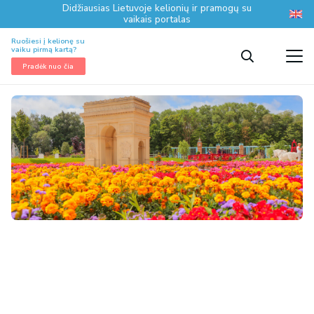
Didžiausias Lietuvoje kelionių ir pramogų su
vaikais portalas
Ruošiesi į kelionę su
vaiku pirmą kartą?
Pradėk nuo čia