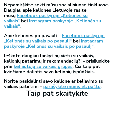
Nepamirškite sekti mūsų socialiniuose tinkluose.
Daugiau apie keliones Lietuvoje rasite
mūsų
Facebook paskyroje „Kelionės su
vaikais“
bei
Instagram paskyroje „Kelionės su
vaikais“
.
Apie keliones po pasaulį –
Facebook paskyroje
„Kelionės su vaikais po pasaulį“
bei
Instagram
paskyroje „Kelionės su vaikais po pasaulį“
.
Ieškote daugiau lankytinų vietų su vaikais,
kelionių patarimų ir rekomendacijų?! – prisijunkite
prie
keliautojų su vaikais grupės
. Čia taip pat
kviečiame dalintis savo kelionių įspūdžiais.
Norite pasidalinti savo kelione ar keliavimo su
vaikais patirtimi –
parašykite mums el. paštu
.
Taip pat skaitykite