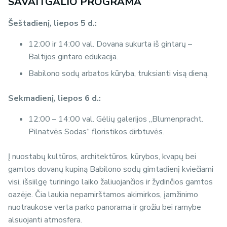
SAVAITGALIO PROGRAMA
Šeštadienį, liepos 5 d.:
12:00 ir 14:00 val. Dovana sukurta iš gintarų –
Baltijos gintaro edukacija.
Babilono sodų arbatos kūryba, truksianti visą dieną.
Sekmadienį, liepos 6 d.:
12:00 – 14:00 val. Gėlių galerijos „Blumenpracht.
Pilnatvės Sodas“ floristikos dirbtuvės.
Į nuostabų kultūros, architektūros, kūrybos, kvapų bei
gamtos dovanų kupiną Babilono sodų gimtadienį kviečiami
visi, išsiilgę turiningo laiko žaliuojančios ir žydinčios gamtos
oazėje. Čia laukia nepamirštamos akimirkos, įamžinimo
nuotraukose verta parko panorama ir grožiu bei ramybe
alsuojanti atmosfera.