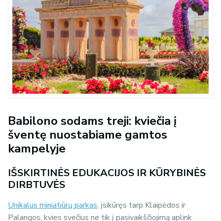
Babilono sodams treji: kviečia į
šventę nuostabiame gamtos
kampelyje
IŠSKIRTINĖS EDUKACIJOS IR KŪRYBINĖS
DIRBTUVĖS
Unikalus miniatiūrų parkas
, įsikūręs tarp Klaipėdos ir
Palangos, kvies svečius ne tik į pasivaikščiojimą aplink