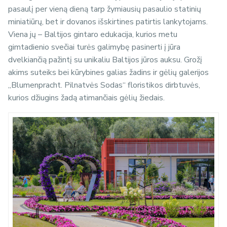
pasaulį per vieną dieną tarp žymiausių pasaulio statinių
miniatiūrų, bet ir dovanos išskirtines patirtis lankytojams.
Viena jų – Baltijos gintaro edukacija, kurios metu
gimtadienio svečiai turės galimybę pasinerti į jūra
dvelkiančią pažintį su unikaliu Baltijos jūros auksu. Grožį
akims suteiks bei kūrybines galias žadins ir gėlių galerijos
„Blumenpracht. Pilnatvės Sodas“ floristikos dirbtuvės,
kurios džiugins žadą atimančiais gėlių žiedais.