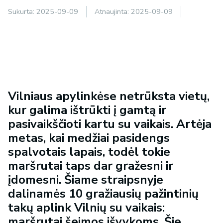
Sukurta:
2025-09-09
Atnaujinta:
2025-09-09
Vilniaus apylinkėse netrūksta vietų,
kur galima ištrūkti į gamtą ir
pasivaikščioti kartu su vaikais. Artėja
metas, kai medžiai pasidengs
spalvotais lapais, todėl tokie
maršrutai taps dar gražesni ir
įdomesni. Šiame straipsnyje
dalinamės 10 gražiausių pažintinių
takų aplink Vilnių su vaikais:
maršrutai šeimos išvykoms. Šie