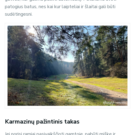
patogius batus, nes kai kur laipteliai ir šlaitai gali būti
sudėtingesni.
Karmazinų pažintinis takas
Jei norisi ramiai pasivaikščioti gamtoje, pabūti miške ir