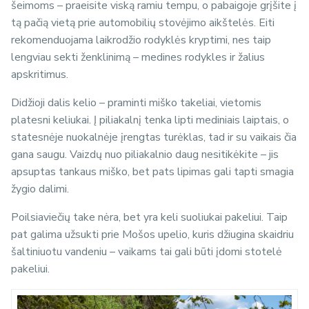
šeimoms – praeisite viską ramiu tempu, o pabaigoje grįšite į
tą pačią vietą prie automobilių stovėjimo aikštelės. Eiti
rekomenduojama laikrodžio rodyklės kryptimi, nes taip
lengviau sekti ženklinimą – medines rodykles ir žalius
apskritimus.
Didžioji dalis kelio – praminti miško takeliai, vietomis
platesni keliukai. Į piliakalnį tenka lipti mediniais laiptais, o
statesnėje nuokalnėje įrengtas turėklas, tad ir su vaikais čia
gana saugu. Vaizdų nuo piliakalnio daug nesitikėkite – jis
apsuptas tankaus miško, bet pats lipimas gali tapti smagia
žygio dalimi.
Poilsiaviečių take nėra, bet yra keli suoliukai pakeliui. Taip
pat galima užsukti prie Mošos upelio, kuris džiugina skaidriu
šaltiniuotu vandeniu – vaikams tai gali būti įdomi stotelė
pakeliui.