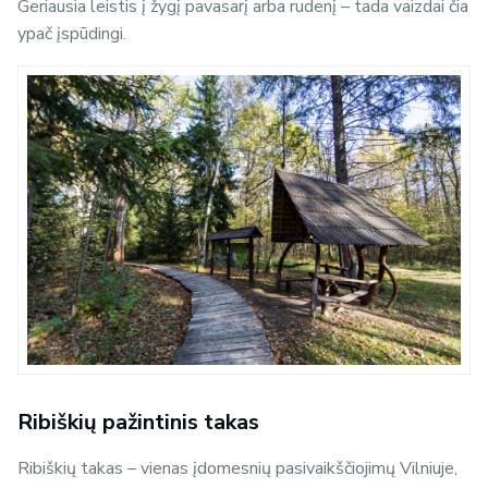
Geriausia leistis į žygį pavasarį arba rudenį – tada vaizdai čia
ypač įspūdingi.
Ribiškių pažintinis takas
Ribiškių takas – vienas įdomesnių pasivaikščiojimų Vilniuje,