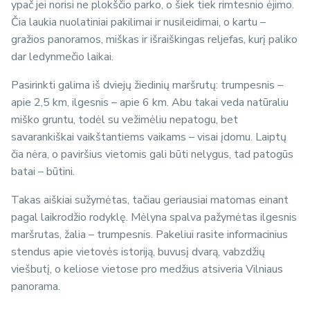
ypač jei norisi ne plokščio parko, o šiek tiek rimtesnio ėjimo.
Čia laukia nuolatiniai pakilimai ir nusileidimai, o kartu –
gražios panoramos, miškas ir išraiškingas reljefas, kurį paliko
dar ledynmečio laikai.
Pasirinkti galima iš dviejų žiedinių maršrutų: trumpesnis –
apie 2,5 km, ilgesnis – apie 6 km. Abu takai veda natūraliu
miško gruntu, todėl su vežimėliu nepatogu, bet
savarankiškai vaikštantiems vaikams – visai įdomu. Laiptų
čia nėra, o paviršius vietomis gali būti nelygus, tad patogūs
batai – būtini.
Takas aiškiai sužymėtas, tačiau geriausiai matomas einant
pagal laikrodžio rodyklę. Mėlyna spalva pažymėtas ilgesnis
maršrutas, žalia – trumpesnis. Pakeliui rasite informacinius
stendus apie vietovės istoriją, buvusį dvarą, vabzdžių
viešbutį, o keliose vietose pro medžius atsiveria Vilniaus
panorama.