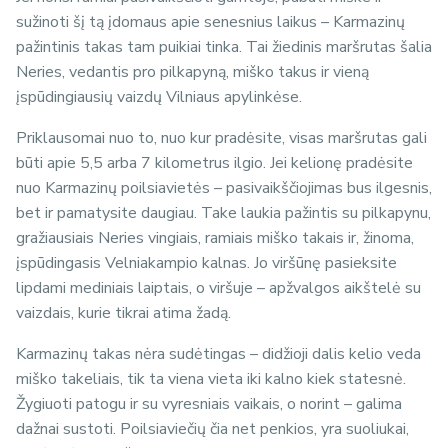
sužinoti šį tą įdomaus apie senesnius laikus – Karmazinų
pažintinis takas tam puikiai tinka. Tai žiedinis maršrutas šalia
Neries, vedantis pro pilkapyną, miško takus ir vieną
įspūdingiausių vaizdų Vilniaus apylinkėse.
Priklausomai nuo to, nuo kur pradėsite, visas maršrutas gali
būti apie 5,5 arba 7 kilometrus ilgio. Jei kelionę pradėsite
nuo Karmazinų poilsiavietės – pasivaikščiojimas bus ilgesnis,
bet ir pamatysite daugiau. Take laukia pažintis su pilkapynu,
gražiausiais Neries vingiais, ramiais miško takais ir, žinoma,
įspūdingasis Velniakampio kalnas. Jo viršūnę pasieksite
lipdami mediniais laiptais, o viršuje – apžvalgos aikštelė su
vaizdais, kurie tikrai atima žadą.
Karmazinų takas nėra sudėtingas – didžioji dalis kelio veda
miško takeliais, tik ta viena vieta iki kalno kiek statesnė.
Žygiuoti patogu ir su vyresniais vaikais, o norint – galima
dažnai sustoti. Poilsiaviečių čia net penkios, yra suoliukai,