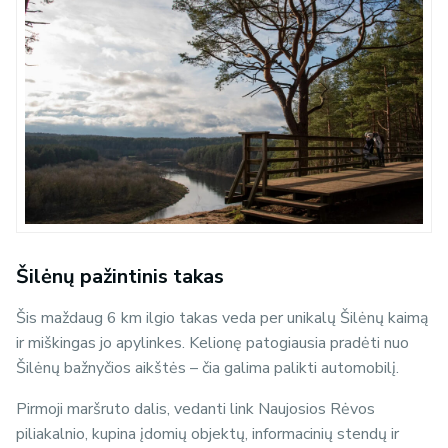
Šilėnų pažintinis takas
Šis maždaug 6 km ilgio takas veda per unikalų Šilėnų kaimą
ir miškingas jo apylinkes. Kelionę patogiausia pradėti nuo
Šilėnų bažnyčios aikštės – čia galima palikti automobilį.
Pirmoji maršruto dalis, vedanti link Naujosios Rėvos
piliakalnio, kupina įdomių objektų, informacinių stendų ir