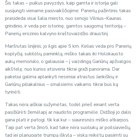
Šis takas – puikus pavyzdys, kaip gamta ir istorija gali
susijungti viename pasivaikščiojime. Panerių pažintinis takas
prasideda visai šalia miesto, nuo senojo Vilnius–Kaunas
grindinio, ir veda per istorinę, gamtos saugomą teritoriją –
Panerių erozinio kalvyno kraštovaizdžio draustinį.
Maršrutas linijinis, jo ilgis apie 5 km. Kelias veda pro Panerių
koplyčią, sukilėlių paminklą, miško takais iki Holokausto
aukų memorialo, o galiausiai – į vaizdingą Gariūnų apžvalgos
aikštelę, nuo kurios atsiveria tikrai graži panorama. Dar
pakeliui galima aplankyti neseniai atrastus Jankiškių ir
Gariūnų piliakalnius – smalsiems vaikams tikrai bus ką
tyrinėti.
Takas nėra aiškiai sužymėtas, todėl prieš einant verta
pasižiūrėti žemėlapį ar naudotis programėle. Didžioji jo dalis
gana plati ir patogi, tik kai kur – siauresnės miško atkarpos.
Taip pat verta žinoti, kad take nėra suoliukų ar poilsiaviečių,
tad jei planuojate trumpą iškylą – viską reikėtų pasiimti su