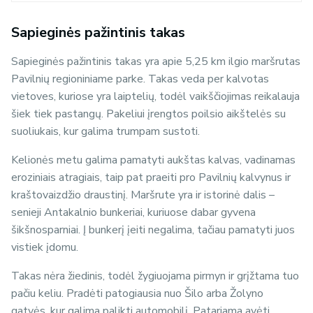
Sapieginės pažintinis takas
Sapieginės pažintinis takas yra apie 5,25 km ilgio maršrutas
Pavilnių regioniniame parke. Takas veda per kalvotas
vietoves, kuriose yra laiptelių, todėl vaikščiojimas reikalauja
šiek tiek pastangų. Pakeliui įrengtos poilsio aikštelės su
suoliukais, kur galima trumpam sustoti.
Kelionės metu galima pamatyti aukštas kalvas, vadinamas
eroziniais atragiais, taip pat praeiti pro Pavilnių kalvynus ir
kraštovaizdžio draustinį. Maršrute yra ir istorinė dalis –
senieji Antakalnio bunkeriai, kuriuose dabar gyvena
šikšnosparniai. Į bunkerį įeiti negalima, tačiau pamatyti juos
vistiek įdomu.
Takas nėra žiedinis, todėl žygiuojama pirmyn ir grįžtama tuo
pačiu keliu. Pradėti patogiausia nuo Šilo arba Žolyno
gatvės, kur galima palikti automobilį. Patariama avėti