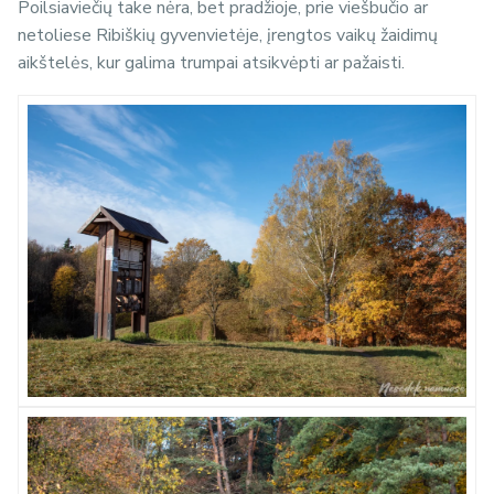
Poilsiaviečių take nėra, bet pradžioje, prie viešbučio ar
netoliese Ribiškių gyvenvietėje, įrengtos vaikų žaidimų
aikštelės, kur galima trumpai atsikvėpti ar pažaisti.