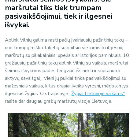
maršrutai tiks tiek trumpam
pasivaikščiojimui, tiek ir ilgesnei
išvykai.
Aplink Vilnių galima rasti pačių įvairiausių pažintinių takų –
nuo trumpų miško takelių su poilsio vietomis iki ilgesnių
maršrutų su piliakalniais, upeliais ar istorijos paminklais. 10
gražiausių pažintinių takų aplink Vilnių su vaikais: maršrutai
šeimos išvykoms padės lengviau išsirinkti ir suplanuoti
aktyvų savaitgalį. Vieni jų puikiai tinka pasivaikščiojimui su
mažesniais vaikais, kitus drąsiai įveiks vyresni, mėgstantys
ilgesnius žygius. O straipsnyje
„Žygiai Lietuvoje vaikams“
rasite dar daugiau gražių maršrutų visoje Lietuvoje.