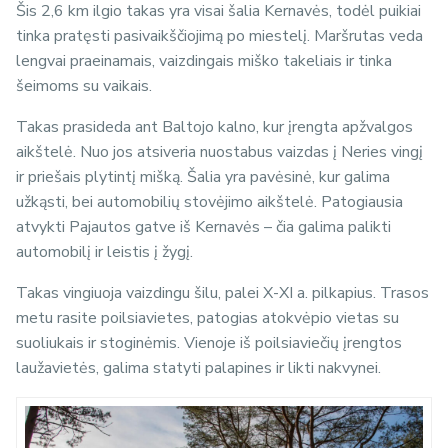
Šis 2,6 km ilgio takas yra visai šalia Kernavės, todėl puikiai
tinka pratęsti pasivaikščiojimą po miestelį. Maršrutas veda
lengvai praeinamais, vaizdingais miško takeliais ir tinka
šeimoms su vaikais.
Takas prasideda ant Baltojo kalno, kur įrengta apžvalgos
aikštelė. Nuo jos atsiveria nuostabus vaizdas į Neries vingį
ir priešais plytintį mišką. Šalia yra pavėsinė, kur galima
užkąsti, bei automobilių stovėjimo aikštelė. Patogiausia
atvykti Pajautos gatve iš Kernavės – čia galima palikti
automobilį ir leistis į žygį.
Takas vingiuoja vaizdingu šilu, palei X-XI a. pilkapius. Trasos
metu rasite poilsiavietes, patogias atokvėpio vietas su
suoliukais ir stoginėmis. Vienoje iš poilsiaviečių įrengtos
laužavietės, galima statyti palapines ir likti nakvynei.