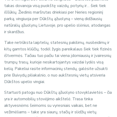
takas dovanoja visą puokštę vaizdų, potyrių ir… šiek tiek
iššūkių. Žiedinis maršrutas driekiasi per Neries regioninį
parką, vingiuoja per Dūkštų ąžuolyną – vieną didžiausių
natūralių ąžuolynų Lietuvoje, pro upelio slėnius, atodangas
ir skardžius.
Take netrūksta laiptelių, statesnių pakilimų, nusileidimų ir
kitų gamtos kliūčių, todėl žygis pareikalaus šiek tiek fizinės
ištvermės. Tačiau tuo pačiu tai viena įdomiausių ir įvairesnių
trumpų trasų, kurioje nesikartojantys vaizdai lydės visą
kelią. Pakeliui rasite informacinių stendų, galėsite užsukti
prie Buivydų piliakalnio, o nuo aukštesnių vietų atsiveria
Dūkštos upelio vingiai.
Startuoti patogu nuo Dūkštų ąžuolyno stovyklavietės – čia
yra ir automobilių stovėjimo aikštelė. Trasa tinka
aktyvesnėms šeimoms su vyresniais vaikais, bet ne
vežimėliams – take yra siaurų, stačių ir slidžių vietų.