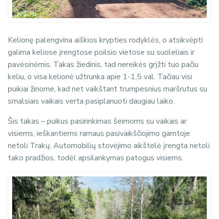
Kelionę palengvina aiškios krypties rodyklės, o atsikvėpti
galima keliose įrengtose poilsio vietose su suoleliais ir
pavėsinėmis. Takas žiedinis, tad nereikės grįžti tuo pačiu
keliu, o visa kelionė užtrunka apie 1-1,5 val. Tačiau visi
puikiai žinome, kad net vaikštant trumpesnius maršrutus su
smalsiais vaikais verta pasiplanuoti daugiau laiko.
Šis takas – puikus pasirinkimas šeimoms su vaikais ar
visiems, ieškantiems ramaus pasivaikščiojimo gamtoje
netoli Trakų. Automobilių stovėjimo aikštelė įrengta netoli
tako pradžios, todėl apsilankymas patogus visiems.