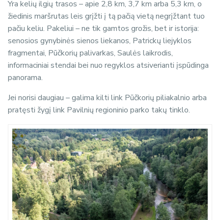
Yra kelių ilgių trasos – apie 2,8 km, 3,7 km arba 5,3 km, o
žiedinis maršrutas leis grįžti į tą pačią vietą negrįžtant tuo
pačiu keliu. Pakeliui – ne tik gamtos grožis, bet ir istorija:
senosios gynybinės sienos liekanos, Patrickų liejyklos
fragmentai, Pūčkorių palivarkas, Saulės laikrodis,
informaciniai stendai bei nuo regyklos atsiverianti įspūdinga
panorama.
Jei norisi daugiau – galima kilti link Pūčkorių piliakalnio arba
pratęsti žygį link Pavilnių regioninio parko takų tinklo.