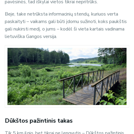
pavėsinės, tad iškylai vietos tikrai nepritrūks.
Beje, take netrūksta informacinių stendų, kuriuos verta
paskaityti – vaikams gali būti įdomu sužinoti, koks paukštis
gali nukirsti medį, o jums – kodėl ši vieta kartais vadinama
lietuviška Gangos versija.
Dūkštos pažintinis takas
Tik 5 km ilgio, bet tikrai ne lengvutis – Dūkštos pažintinis