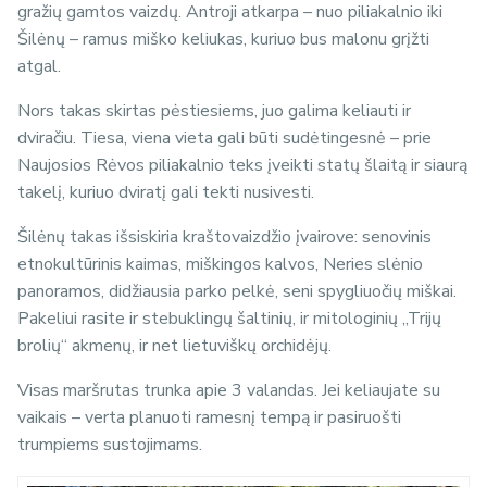
gražių gamtos vaizdų. Antroji atkarpa – nuo piliakalnio iki
Šilėnų – ramus miško keliukas, kuriuo bus malonu grįžti
atgal.
Nors takas skirtas pėstiesiems, juo galima keliauti ir
dviračiu. Tiesa, viena vieta gali būti sudėtingesnė – prie
Naujosios Rėvos piliakalnio teks įveikti statų šlaitą ir siaurą
takelį, kuriuo dviratį gali tekti nusivesti.
Šilėnų takas išsiskiria kraštovaizdžio įvairove: senovinis
etnokultūrinis kaimas, miškingos kalvos, Neries slėnio
panoramos, didžiausia parko pelkė, seni spygliuočių miškai.
Pakeliui rasite ir stebuklingų šaltinių, ir mitologinių „Trijų
brolių“ akmenų, ir net lietuviškų orchidėjų.
Visas maršrutas trunka apie 3 valandas. Jei keliaujate su
vaikais – verta planuoti ramesnį tempą ir pasiruošti
trumpiems sustojimams.