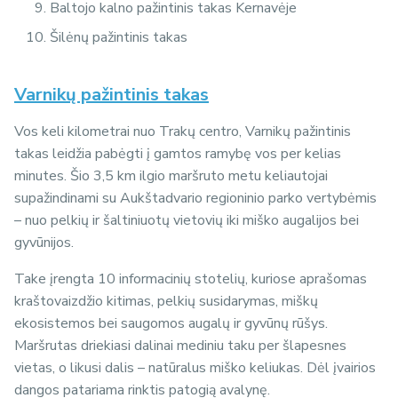
Baltojo kalno pažintinis takas Kernavėje
Šilėnų pažintinis takas
Varnikų pažintinis takas
Vos keli kilometrai nuo Trakų centro, Varnikų pažintinis
takas leidžia pabėgti į gamtos ramybę vos per kelias
minutes. Šio 3,5 km ilgio maršruto metu keliautojai
supažindinami su Aukštadvario regioninio parko vertybėmis
– nuo pelkių ir šaltiniuotų vietovių iki miško augalijos bei
gyvūnijos.
Take įrengta 10 informacinių stotelių, kuriose aprašomas
kraštovaizdžio kitimas, pelkių susidarymas, miškų
ekosistemos bei saugomos augalų ir gyvūnų rūšys.
Maršrutas driekiasi dalinai mediniu taku per šlapesnes
vietas, o likusi dalis – natūralus miško keliukas. Dėl įvairios
dangos patariama rinktis patogią avalynę.