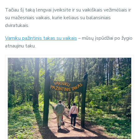
Tačiau šį taką lengvai įveiksite ir su vaikiškais vežimėliais ir
su mažesniais vaikais, kurie keliaus su balansiniais
dviratukais.
Varnikų pažintinis takas su vaikais
– mūsų įspūdžiai po žygio
atnaujinu taku.