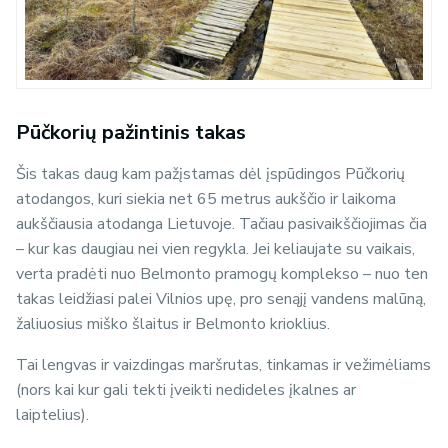
Pūčkorių pažintinis takas
Šis takas daug kam pažįstamas dėl įspūdingos Pūčkorių
atodangos, kuri siekia net 65 metrus aukščio ir laikoma
aukščiausia atodanga Lietuvoje. Tačiau pasivaikščiojimas čia
– kur kas daugiau nei vien regykla. Jei keliaujate su vaikais,
verta pradėti nuo Belmonto pramogų komplekso – nuo ten
takas leidžiasi palei Vilnios upę, pro senąjį vandens malūną,
žaliuosius miško šlaitus ir Belmonto krioklius.
Tai lengvas ir vaizdingas maršrutas, tinkamas ir vežimėliams
(nors kai kur gali tekti įveikti nedideles įkalnes ar
laiptelius).