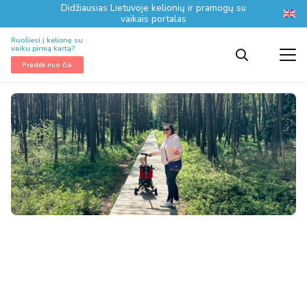
Didžiausias Lietuvoje kelionių ir pramogų su
vaikais portalas
Ruošiesi į kelionę su
vaiku pirmą kartą?
Pradėk nuo čia