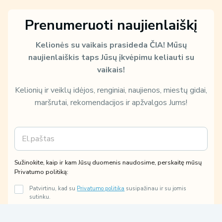
Prenumeruoti naujienlaiškį
Kelionės su vaikais prasideda ČIA!
Mūsų
naujienlaiškis taps Jūsų įkvėpimu keliauti su
vaikais!
Kelionių ir veiklų idėjos, renginiai, naujienos, miestų gidai,
maršrutai, rekomendacijos ir apžvalgos Jums!
E
m
a
i
n
Sužinokite, kaip ir kam Jūsų duomenis naudosime, perskaitę mūsų
l
a
Privatumo politiką:
*
u
Patvirtinu, kad su
Privatumo politika
susipažinau ir su jomis
d
sutinku.
o
Sutinku gauti tiesioginės rinkodaros paslaugų pasiūlymus,
s
susijusius su mano užklausa.
i