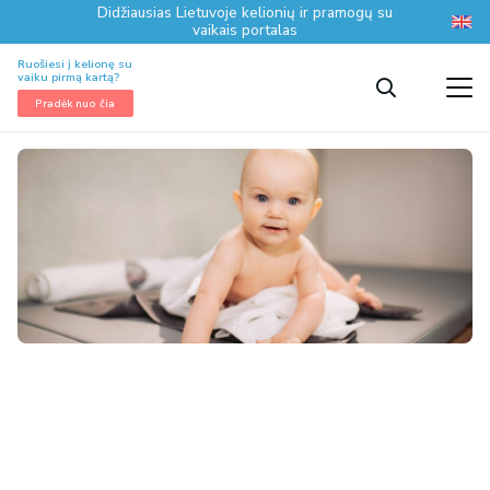
Didžiausias Lietuvoje kelionių ir pramogų su
vaikais portalas
Ruošiesi į kelionę su
vaiku pirmą kartą?
Pradėk nuo čia