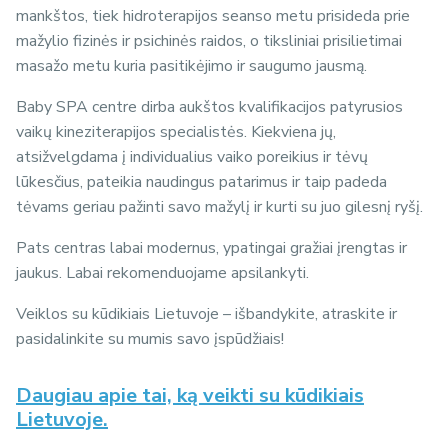
mankštos, tiek hidroterapijos seanso metu prisideda prie
mažylio fizinės ir psichinės raidos, o tiksliniai prisilietimai
masažo metu kuria pasitikėjimo ir saugumo jausmą.
Baby SPA centre dirba aukštos kvalifikacijos patyrusios
vaikų kineziterapijos specialistės. Kiekviena jų,
atsižvelgdama į individualius vaiko poreikius ir tėvų
lūkesčius, pateikia naudingus patarimus ir taip padeda
tėvams geriau pažinti savo mažylį ir kurti su juo gilesnį ryšį.
Pats centras labai modernus, ypatingai gražiai įrengtas ir
jaukus. Labai rekomenduojame apsilankyti.
Veiklos su kūdikiais Lietuvoje – išbandykite, atraskite ir
pasidalinkite su mumis savo įspūdžiais!
Daugiau apie tai, ką veikti su kūdikiais
Lietuvoje.