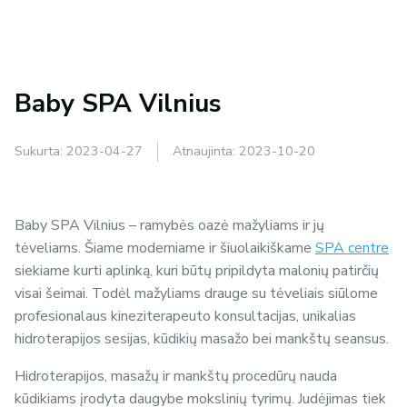
Baby SPA Vilnius
Sukurta:
2023-04-27
Atnaujinta:
2023-10-20
Baby SPA Vilnius – ramybės oazė mažyliams ir jų
tėveliams. Šiame moderniame ir šiuolaikiškame
SPA centre
siekiame kurti aplinką, kuri būtų pripildyta malonių patirčių
visai šeimai. Todėl mažyliams drauge su tėveliais siūlome
profesionalaus kineziterapeuto konsultacijas, unikalias
hidroterapijos sesijas, kūdikių masažo bei mankštų seansus.
Hidroterapijos, masažų ir mankštų procedūrų nauda
kūdikiams įrodyta daugybe mokslinių tyrimų. Judėjimas tiek